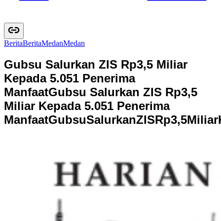
Berita
B
e
r
i
t
a
Medan
M
e
d
a
n
Gubsu Salurkan ZIS Rp3,5 Miliar
Kepada 5.051 Penerima
Manfaat
Gubsu Salurkan ZIS Rp3,5
Miliar Kepada 5.051 Penerima
Manfaat
G
u
b
s
u
S
a
l
u
r
k
a
n
Z
I
S
R
p
3
,
5
M
i
l
i
a
r