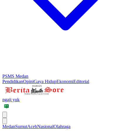
PSMS Medan
Pendidikan
Opini
Gaya Hidup
Ekonomi
Editorial
ngaji yuk
Medan
Sumut
Aceh
Nasional
Olahraga