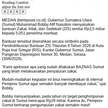
Reading Comfort
adjust the font size
A
A
A
A
MEDAN (beritasore.co.id): Gubernur Sumatera Utara
(Sumut) Muhammad Bobby Afif Nasution menyalurkan
bantuan Zakat, Infak, dan Sedekah (ZIS) senilai Rp3,5 miliar
kepada 5.051 penerima manfaat.
Bantuan tersebut diserahkan secara simbolis pada
Pendistribusian Bantuan ZIS Triwulan II Tahun 2026 di Aula
Raja Inal Siregar (RIS), Kantor Gubernur Sumut, Jalan
Pangeran Diponegoro Nomor 30, Medan, Selasa
(30/6/2026).
"Kami apresiasi apa yang sudah dilakukan BAZNAS Sumut
yang telah melaksanakan penyaluran zakat.
Mudah-mudahan kegiatan ini bisa meningkatkan di internal
Pemprov Sumut agar semakin banyak membayar zakat," ujar
Bobby.
Bobby menyampaikan, pada tahun ini target penghimpunan
zakat di Sumut mencapai Rp29 miliar. Karena itu, Pemprov
Sumut berharap pengumpulan zakat semakin masif