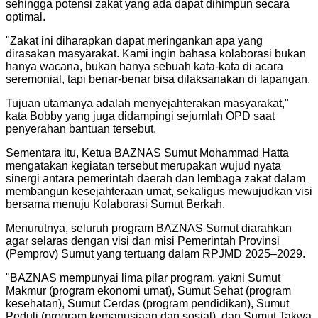
sehingga potensi zakat yang ada dapat dihimpun secara
optimal.
"Zakat ini diharapkan dapat meringankan apa yang
dirasakan masyarakat. Kami ingin bahasa kolaborasi bukan
hanya wacana, bukan hanya sebuah kata-kata di acara
seremonial, tapi benar-benar bisa dilaksanakan di lapangan.
Tujuan utamanya adalah menyejahterakan masyarakat,"
kata Bobby yang juga didampingi sejumlah OPD saat
penyerahan bantuan tersebut.
Sementara itu, Ketua BAZNAS Sumut Mohammad Hatta
mengatakan kegiatan tersebut merupakan wujud nyata
sinergi antara pemerintah daerah dan lembaga zakat dalam
membangun kesejahteraan umat, sekaligus mewujudkan visi
bersama menuju Kolaborasi Sumut Berkah.
Menurutnya, seluruh program BAZNAS Sumut diarahkan
agar selaras dengan visi dan misi Pemerintah Provinsi
(Pemprov) Sumut yang tertuang dalam RPJMD 2025–2029.
"BAZNAS mempunyai lima pilar program, yakni Sumut
Makmur (program ekonomi umat), Sumut Sehat (program
kesehatan), Sumut Cerdas (program pendidikan), Sumut
Peduli (program kemanusiaan dan sosial), dan Sumut Takwa