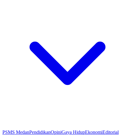
PSMS Medan
Pendidikan
Opini
Gaya Hidup
Ekonomi
Editorial