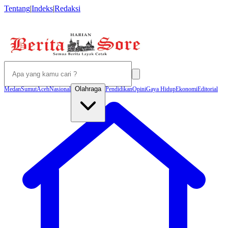
Tentang
|
Indeks
|
Redaksi
Olahraga
Medan
Sumut
Aceh
Nasional
Pendidikan
Opini
Gaya Hidup
Ekonomi
Editorial