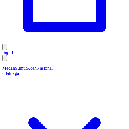
Sign In
Medan
Sumut
Aceh
Nasional
Olahraga