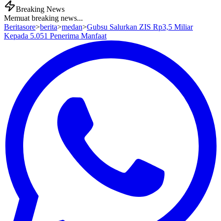
Breaking News
Memuat breaking news...
Beritasore
>
berita
>
medan
>
Gubsu Salurkan ZIS Rp3,5 Miliar
Kepada 5.051 Penerima Manfaat