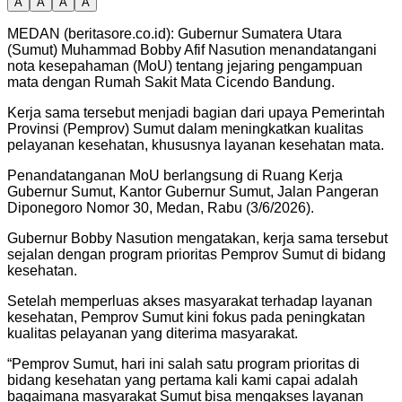
A
A
A
A
MEDAN (beritasore.co.id): Gubernur Sumatera Utara
(Sumut) Muhammad Bobby Afif Nasution menandatangani
nota kesepahaman (MoU) tentang jejaring pengampuan
mata dengan Rumah Sakit Mata Cicendo Bandung.
Kerja sama tersebut menjadi bagian dari upaya Pemerintah
Provinsi (Pemprov) Sumut dalam meningkatkan kualitas
pelayanan kesehatan, khususnya layanan kesehatan mata.
Penandatanganan MoU berlangsung di Ruang Kerja
Gubernur Sumut, Kantor Gubernur Sumut, Jalan Pangeran
Diponegoro Nomor 30, Medan, Rabu (3/6/2026).
Gubernur Bobby Nasution mengatakan, kerja sama tersebut
sejalan dengan program prioritas Pemprov Sumut di bidang
kesehatan.
Setelah memperluas akses masyarakat terhadap layanan
kesehatan, Pemprov Sumut kini fokus pada peningkatan
kualitas pelayanan yang diterima masyarakat.
“Pemprov Sumut, hari ini salah satu program prioritas di
bidang kesehatan yang pertama kali kami capai adalah
bagaimana masyarakat Sumut bisa mengakses layanan