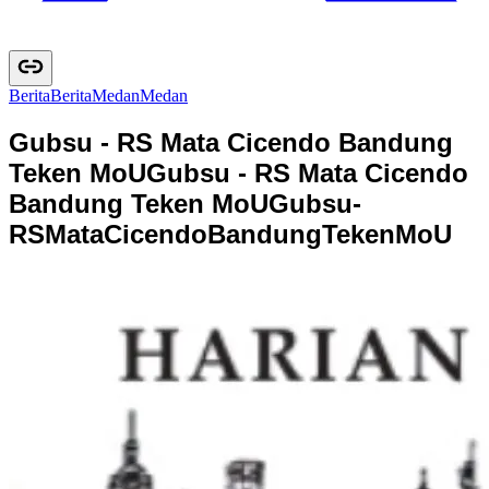
Berita
B
e
r
i
t
a
Medan
M
e
d
a
n
Gubsu - RS Mata Cicendo Bandung
Teken MoU
Gubsu - RS Mata Cicendo
Bandung Teken MoU
G
u
b
s
u
-
R
S
M
a
t
a
C
i
c
e
n
d
o
B
a
n
d
u
n
g
T
e
k
e
n
M
o
U