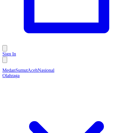
Sign In
Medan
Sumut
Aceh
Nasional
Olahraga