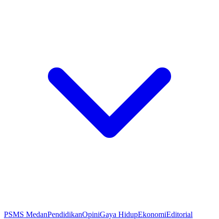
PSMS Medan
Pendidikan
Opini
Gaya Hidup
Ekonomi
Editorial