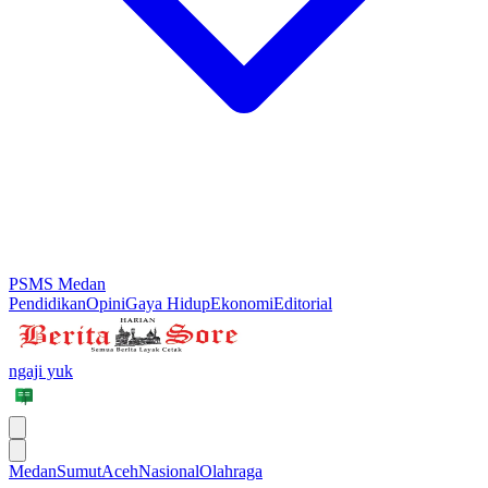
PSMS Medan
Pendidikan
Opini
Gaya Hidup
Ekonomi
Editorial
ngaji yuk
Medan
Sumut
Aceh
Nasional
Olahraga