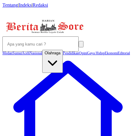
Tentang
|
Indeks
|
Redaksi
Olahraga
Medan
Sumut
Aceh
Nasional
Pendidikan
Opini
Gaya Hidup
Ekonomi
Editorial