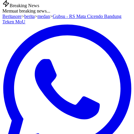
Breaking News
Memuat breaking news...
Beritasore
>
berita
>
medan
>
Gubsu - RS Mata Cicendo Bandung
Teken MoU