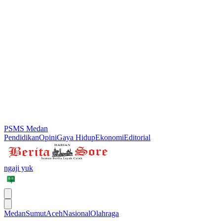
PSMS Medan
Pendidikan
Opini
Gaya Hidup
Ekonomi
Editorial
ngaji yuk
Medan
Sumut
Aceh
Nasional
Olahraga