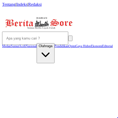
Tentang
|
Indeks
|
Redaksi
Olahraga
Medan
Sumut
Aceh
Nasional
Pendidikan
Opini
Gaya Hidup
Ekonomi
Editorial