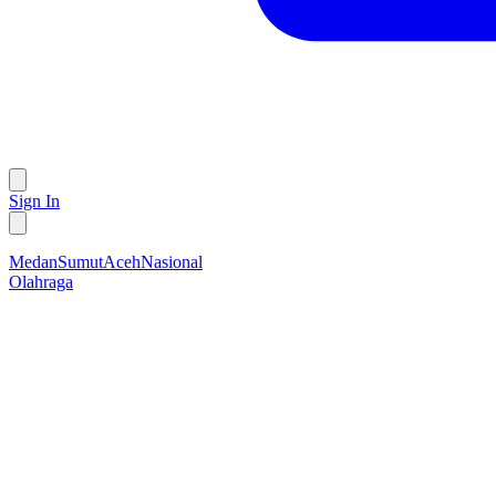
Sign In
Medan
Sumut
Aceh
Nasional
Olahraga