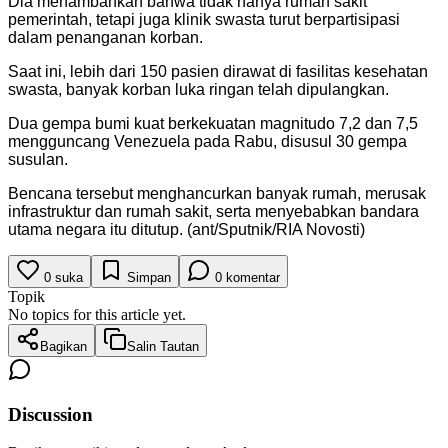
Dia menambahkan bahwa tidak hanya rumah sakit
pemerintah, tetapi juga klinik swasta turut berpartisipasi
dalam penanganan korban.
Saat ini, lebih dari 150 pasien dirawat di fasilitas kesehatan
swasta, banyak korban luka ringan telah dipulangkan.
Dua gempa bumi kuat berkekuatan magnitudo 7,2 dan 7,5
mengguncang Venezuela pada Rabu, disusul 30 gempa
susulan.
Bencana tersebut menghancurkan banyak rumah, merusak
infrastruktur dan rumah sakit, serta menyebabkan bandara
utama negara itu ditutup. (ant/Sputnik/RIA Novosti)
0
suka
Simpan
0
komentar
Topik
No topics for this article yet.
Bagikan
Salin Tautan
Discussion