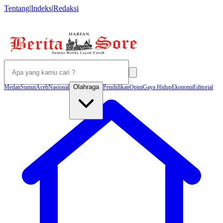
Tentang
|
Indeks
|
Redaksi
Olahraga
Medan
Sumut
Aceh
Nasional
Pendidikan
Opini
Gaya Hidup
Ekonomi
Editorial