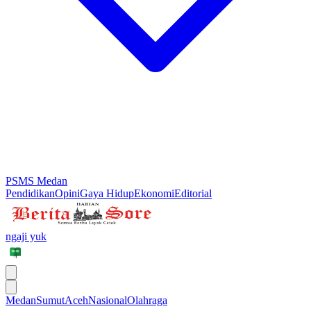
PSMS Medan
Pendidikan
Opini
Gaya Hidup
Ekonomi
Editorial
ngaji yuk
Medan
Sumut
Aceh
Nasional
Olahraga