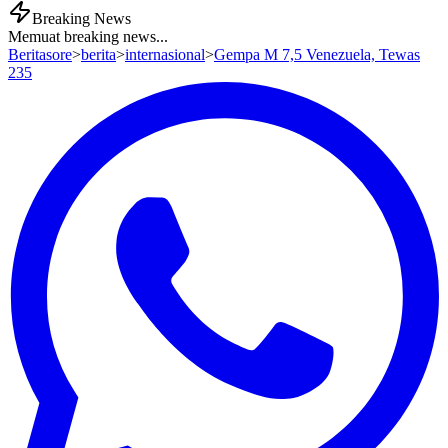
Breaking News
Memuat breaking news...
Beritasore
>
berita
>
internasional
>
Gempa M 7,5 Venezuela, Tewas
235