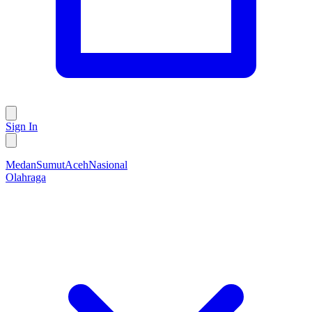
Sign In
Medan
Sumut
Aceh
Nasional
Olahraga