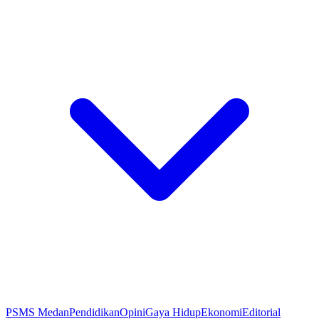
PSMS Medan
Pendidikan
Opini
Gaya Hidup
Ekonomi
Editorial