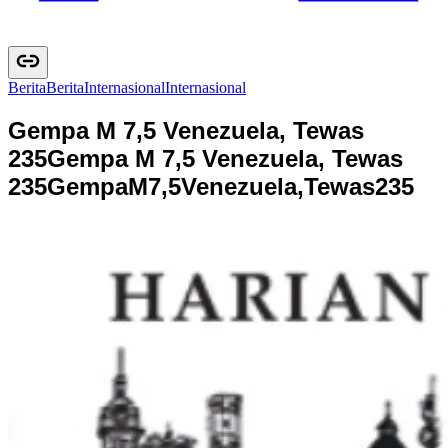
Berita
B
e
r
i
t
a
Internasional
I
n
t
e
r
n
a
s
i
o
n
a
l
Gempa M 7,5 Venezuela, Tewas
235
Gempa M 7,5 Venezuela, Tewas
235
G
e
m
p
a
M
7
,
5
V
e
n
e
z
u
e
l
a
,
T
e
w
a
s
2
3
5