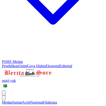
PSMS Medan
Pendidikan
Opini
Gaya Hidup
Ekonomi
Editorial
ngaji yuk
Medan
Sumut
Aceh
Nasional
Olahraga