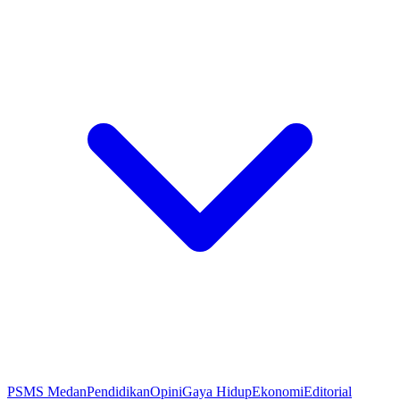
PSMS Medan
Pendidikan
Opini
Gaya Hidup
Ekonomi
Editorial