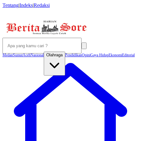
Tentang
|
Indeks
|
Redaksi
Olahraga
Medan
Sumut
Aceh
Nasional
Pendidikan
Opini
Gaya Hidup
Ekonomi
Editorial