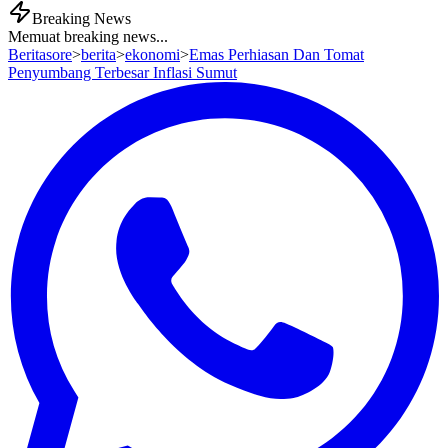
Breaking News
Memuat breaking news...
Beritasore
>
berita
>
ekonomi
>
Emas Perhiasan Dan Tomat
Penyumbang Terbesar Inflasi Sumut