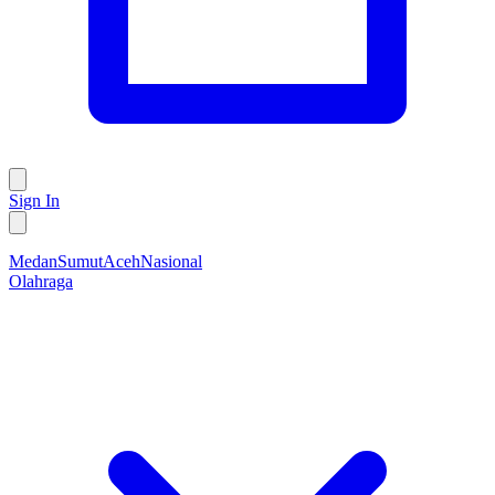
Sign In
Medan
Sumut
Aceh
Nasional
Olahraga