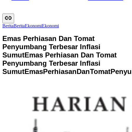
Berita
B
e
r
i
t
a
Ekonomi
E
k
o
n
o
m
i
Emas Perhiasan Dan Tomat
Penyumbang Terbesar Inflasi
Sumut
Emas Perhiasan Dan Tomat
Penyumbang Terbesar Inflasi
Sumut
E
m
a
s
P
e
r
h
i
a
s
a
n
D
a
n
T
o
m
a
t
P
e
n
y
u