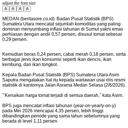
adjust the font size
A
A
A
A
MEDAN (beritasore.co.id): Badan Pusat Statistik (BPS)
Sumatera Utara mencatat sejumlah komoditas yang paling
dominan menyumbang inflasi tahunan di Sumut yakni emas
perhiasan dengan andil 0,57 persen, disusul tomat sebesar
0,29 persen.
Kemudian beras 0,24 persen, cabai merah 0,18 persen, serta
berbagai jenis ikan konsumsi seperti ikan dencis, ikan
kembung, dan ikan tongkol.
Kepala Badan Pusat Statistik (BPS) Sumatera Utara Asim
Saputra mengatakan hal itu kepada wartawan usai rilis resmi
statistik di kantornya Jalan Asrama Medan Selasa (2/6/2026).
"'Kenaikan harga tomat terjadi di semua daerah," kata Asim.
BPS juga mencatat inflasi tahunan (year-on-year/y-on-y)
pada Mei 2026 mencapai 4,35 persen, lebih tinggi
dibandingkan periode yang sama tahun sebelumnya yang
berada di level 1,11 persen.