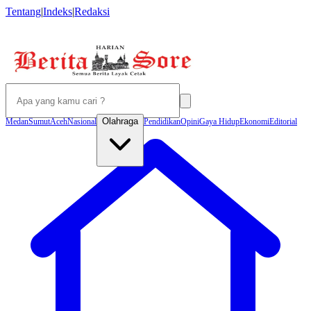
Tentang
|
Indeks
|
Redaksi
Olahraga
Medan
Sumut
Aceh
Nasional
Pendidikan
Opini
Gaya Hidup
Ekonomi
Editorial