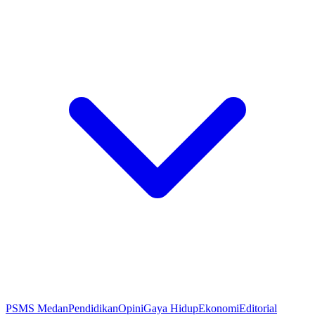
PSMS Medan
Pendidikan
Opini
Gaya Hidup
Ekonomi
Editorial