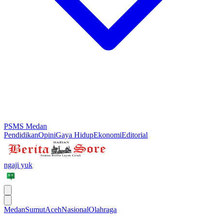
PSMS Medan
Pendidikan
Opini
Gaya Hidup
Ekonomi
Editorial
ngaji yuk
Medan
Sumut
Aceh
Nasional
Olahraga