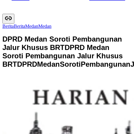
Berita
B
e
r
i
t
a
Medan
M
e
d
a
n
DPRD Medan Soroti Pembangunan
Jalur Khusus BRT
DPRD Medan
Soroti Pembangunan Jalur Khusus
BRT
D
P
R
D
M
e
d
a
n
S
o
r
o
t
i
P
e
m
b
a
n
g
u
n
a
n