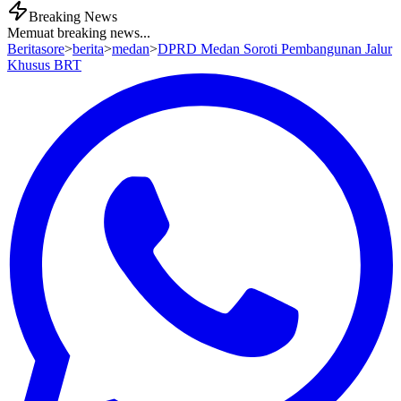
Breaking News
Memuat breaking news...
Beritasore
>
berita
>
medan
>
DPRD Medan Soroti Pembangunan Jalur
Khusus BRT