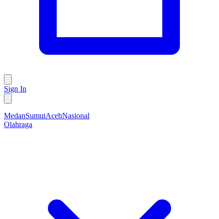
Sign In
Medan
Sumut
Aceh
Nasional
Olahraga