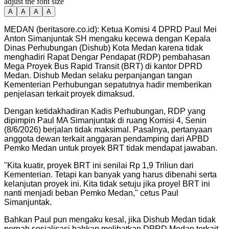
adjust the font size
A
A
A
A
MEDAN (beritasore.co.id): Ketua Komisi 4 DPRD Paul Mei
Anton Simanjuntak SH mengaku kecewa dengan Kepala
Dinas Perhubungan (Dishub) Kota Medan karena tidak
menghadiri Rapat Dengar Pendapat (RDP) pembahasan
Mega Proyek Bus Rapid Transit (BRT) di kantor DPRD
Medan. Dishub Medan selaku perpanjangan tangan
Kementerian Perhubungan sepatutnya hadir memberikan
penjelasan terkait proyek dimaksud.
Dengan ketidakhadiran Kadis Perhubungan, RDP yang
dipimpin Paul MA Simanjuntak di ruang Komisi 4, Senin
(8/6/2026) berjalan tidak maksimal. Pasalnya, pertanyaan
anggota dewan terkait anggaran pendamping dari APBD
Pemko Medan untuk proyek BRT tidak mendapat jawaban.
"Kita kuatir, proyek BRT ini senilai Rp 1,9 Triliun dari
Kementerian. Tetapi kan banyak yang harus dibenahi serta
kelanjutan proyek ini. Kita tidak setuju jika proyel BRT ini
nanti menjadi beban Pemko Medan," cetus Paul
Simanjuntak.
Bahkan Paul pun mengaku kesal, jika Dishub Medan tidak
pernah sosialisasi bahkan melibatkan DPRD Medan terkait