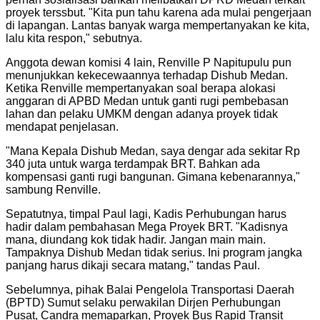
proyek terssbut. "Kita pun tahu karena ada mulai pengerjaan
di lapangan. Lantas banyak warga mempertanyakan ke kita,
lalu kita respon," sebutnya.
Anggota dewan komisi 4 lain, Renville P Napitupulu pun
menunjukkan kekecewaannya terhadap Dishub Medan.
Ketika Renville mempertanyakan soal berapa alokasi
anggaran di APBD Medan untuk ganti rugi pembebasan
lahan dan pelaku UMKM dengan adanya proyek tidak
mendapat penjelasan.
"Mana Kepala Dishub Medan, saya dengar ada sekitar Rp
340 juta untuk warga terdampak BRT. Bahkan ada
kompensasi ganti rugi bangunan. Gimana kebenarannya,"
sambung Renville.
Sepatutnya, timpal Paul lagi, Kadis Perhubungan harus
hadir dalam pembahasan Mega Proyek BRT. "Kadisnya
mana, diundang kok tidak hadir. Jangan main main.
Tampaknya Dishub Medan tidak serius. Ini program jangka
panjang harus dikaji secara matang," tandas Paul.
Sebelumnya, pihak Balai Pengelola Transportasi Daerah
(BPTD) Sumut selaku perwakilan Dirjen Perhubungan
Pusat, Candra memaparkan, Proyek Bus Rapid Transit