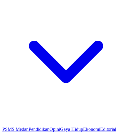
PSMS Medan
Pendidikan
Opini
Gaya Hidup
Ekonomi
Editorial