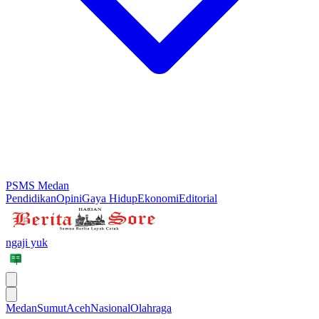
PSMS Medan
Pendidikan
Opini
Gaya Hidup
Ekonomi
Editorial
ngaji yuk
Medan
Sumut
Aceh
Nasional
Olahraga