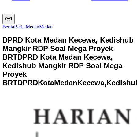
Berita
B
e
r
i
t
a
Medan
M
e
d
a
n
DPRD Kota Medan Kecewa, Kedishub
Mangkir RDP Soal Mega Proyek
BRT
DPRD Kota Medan Kecewa,
Kedishub Mangkir RDP Soal Mega
Proyek
BRT
D
P
R
D
K
o
t
a
M
e
d
a
n
K
e
c
e
w
a
,
K
e
d
i
s
h
u