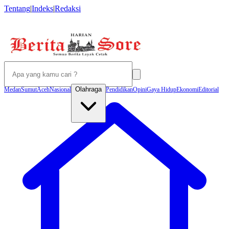
Tentang
|
Indeks
|
Redaksi
Olahraga
Medan
Sumut
Aceh
Nasional
Pendidikan
Opini
Gaya Hidup
Ekonomi
Editorial