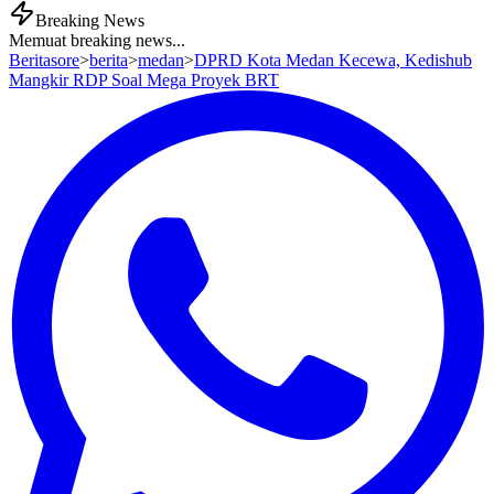
Breaking News
Memuat breaking news...
Beritasore
>
berita
>
medan
>
DPRD Kota Medan Kecewa, Kedishub
Mangkir RDP Soal Mega Proyek BRT