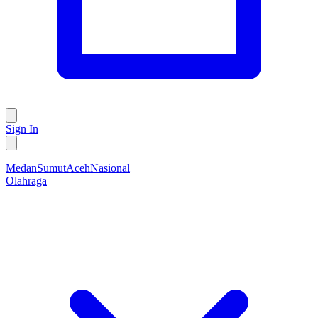
Sign In
Medan
Sumut
Aceh
Nasional
Olahraga