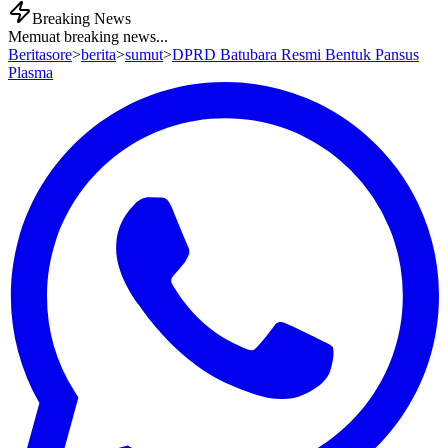
Breaking News
Memuat breaking news...
Beritasore
>
berita
>
sumut
>
DPRD Batubara Resmi Bentuk Pansus
Plasma