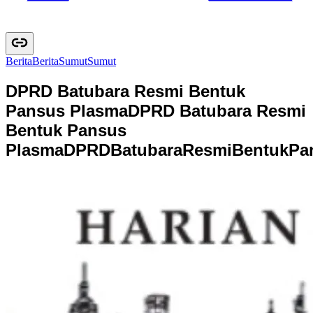
Berita
B
e
r
i
t
a
Sumut
S
u
m
u
t
DPRD Batubara Resmi Bentuk
Pansus Plasma
DPRD Batubara Resmi
Bentuk Pansus
Plasma
D
P
R
D
B
a
t
u
b
a
r
a
R
e
s
m
i
B
e
n
t
u
k
P
a