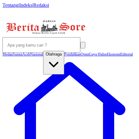
Tentang
|
Indeks
|
Redaksi
Olahraga
Medan
Sumut
Aceh
Nasional
Pendidikan
Opini
Gaya Hidup
Ekonomi
Editorial