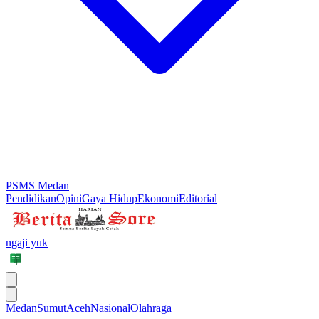
PSMS Medan
Pendidikan
Opini
Gaya Hidup
Ekonomi
Editorial
ngaji yuk
Medan
Sumut
Aceh
Nasional
Olahraga