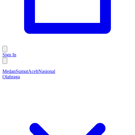
Sign In
Medan
Sumut
Aceh
Nasional
Olahraga