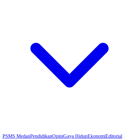
PSMS Medan
Pendidikan
Opini
Gaya Hidup
Ekonomi
Editorial