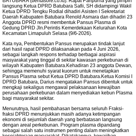
BATUBARA (beritasore.co.id): Rapat Paripurna yang pimpin
langsung Ketua DPRD Batubara Safii, SH didampingi Wakil
Ketua DPRD Tengku Rodial dihadiri Asisten I Sekretariat
Daerah Kabupaten Batubara Renold Asmara dan dihadiri 23
Anggota DPRD resmi membentuk Pansus Plasma di
Gedung DPRD Jln.Perintis Kemerdekaan Kelurahan Kota
Kecamatan Limapuluh Selasa (9/6-2026).
Kata nya, Pembentukan Pansus merupakan tindak lanjut
dari hasil rapat DPRD dilaksanakan pada 4 Juni 2026,
sebagai langkah respons terhadap berbagai aspirasi
masyarakat yang tinggal di sekitar kawasan perkebunan di
wilayah Kabupaten Batubara.Kehadiran 23 anggota Dewan,
sehingga memenuhi syarat kuorum untuk menetapkan
Pansus Plasma sebut Ketua DPRD Batubara.Ketua Komisi I
DPRD Batubara, Darius mengatakan Pansus dibentuk untuk
mengkaji sekaligus mengawal pelaksanaan kewajiban
perusahaan perkebunan dalam menyediakan kebun Plasma
bagi masyarakat sekitar.
Menurutnya, hasil pembahasan bersama seluruh Fraksi-
fraksi DPRD menunjukkan masih adanya ketimpangan
ekonomi di sejumlah daerah yang berbatasan langsung
dengan areal perkebunan. Program plasma dipandang
sebagai salah satu instrumen penting dalam meningkatkan
kesejahteraan masyarakat. Dikatakannya, kewajiban