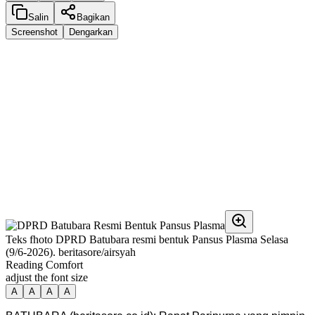
Salin
Bagikan
Screenshot
Dengarkan
Teks fhoto DPRD Batubara resmi bentuk Pansus Plasma Selasa
(9/6-2026). beritasore/airsyah
Reading Comfort
adjust the font size
A
A
A
A