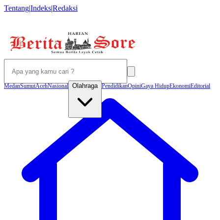
Tentang
|
Indeks
|
Redaksi
Olahraga
Medan
Sumut
Aceh
Nasional
Pendidikan
Opini
Gaya Hidup
Ekonomi
Editorial