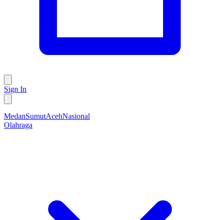
Sign In
Medan
Sumut
Aceh
Nasional
Olahraga