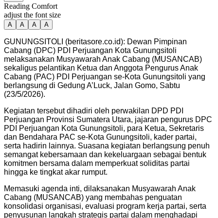
Reading Comfort
adjust the font size
A
A
A
A
GUNUNGSITOLI (beritasore.co.id): Dewan Pimpinan
Cabang (DPC) PDI Perjuangan Kota Gunungsitoli
melaksanakan Musyawarah Anak Cabang (MUSANCAB)
sekaligus pelantikan Ketua dan Anggota Pengurus Anak
Cabang (PAC) PDI Perjuangan se-Kota Gunungsitoli yang
berlangsung di Gedung A’Luck, Jalan Gomo, Sabtu
(23/5/2026).
Kegiatan tersebut dihadiri oleh perwakilan DPD PDI
Perjuangan Provinsi Sumatera Utara, jajaran pengurus DPC
PDI Perjuangan Kota Gunungsitoli, para Ketua, Sekretaris
dan Bendahara PAC se-Kota Gunungsitoli, kader partai,
serta hadirin lainnya. Suasana kegiatan berlangsung penuh
semangat kebersamaan dan kekeluargaan sebagai bentuk
komitmen bersama dalam memperkuat soliditas partai
hingga ke tingkat akar rumput.
Memasuki agenda inti, dilaksanakan Musyawarah Anak
Cabang (MUSANCAB) yang membahas penguatan
konsolidasi organisasi, evaluasi program kerja partai, serta
penyusunan langkah strategis partai dalam menghadapi