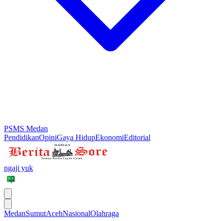
PSMS Medan
Pendidikan
Opini
Gaya Hidup
Ekonomi
Editorial
ngaji yuk
Medan
Sumut
Aceh
Nasional
Olahraga