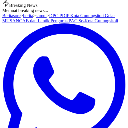
Breaking News
Memuat breaking news...
Beritasore
>
berita
>
sumut
>
DPC PDIP Kota Gunungsitoli Gelar
MUSANCAB dan Lantik Pengurus PAC Se-Kota Gunungsitoli