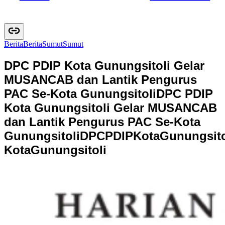
Berita
B
e
r
i
t
a
Sumut
S
u
m
u
t
DPC PDIP Kota Gunungsitoli Gelar
MUSANCAB dan Lantik Pengurus
PAC Se-Kota Gunungsitoli
DPC PDIP
Kota Gunungsitoli Gelar MUSANCAB
dan Lantik Pengurus PAC Se-Kota
Gunungsitoli
D
P
C
P
D
I
P
K
o
t
a
G
u
n
u
n
g
s
i
t
K
o
t
a
G
u
n
u
n
g
s
i
t
o
l
i