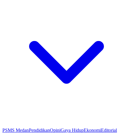
PSMS Medan
Pendidikan
Opini
Gaya Hidup
Ekonomi
Editorial