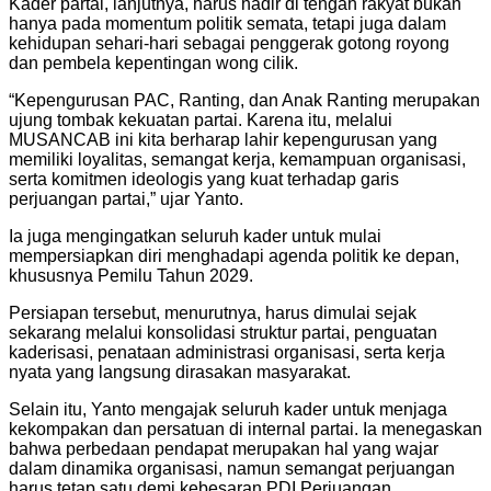
Kader partai, lanjutnya, harus hadir di tengah rakyat bukan
hanya pada momentum politik semata, tetapi juga dalam
kehidupan sehari-hari sebagai penggerak gotong royong
dan pembela kepentingan wong cilik.
“Kepengurusan PAC, Ranting, dan Anak Ranting merupakan
ujung tombak kekuatan partai. Karena itu, melalui
MUSANCAB ini kita berharap lahir kepengurusan yang
memiliki loyalitas, semangat kerja, kemampuan organisasi,
serta komitmen ideologis yang kuat terhadap garis
perjuangan partai,” ujar Yanto.
Ia juga mengingatkan seluruh kader untuk mulai
mempersiapkan diri menghadapi agenda politik ke depan,
khususnya Pemilu Tahun 2029.
Persiapan tersebut, menurutnya, harus dimulai sejak
sekarang melalui konsolidasi struktur partai, penguatan
kaderisasi, penataan administrasi organisasi, serta kerja
nyata yang langsung dirasakan masyarakat.
Selain itu, Yanto mengajak seluruh kader untuk menjaga
kekompakan dan persatuan di internal partai. Ia menegaskan
bahwa perbedaan pendapat merupakan hal yang wajar
dalam dinamika organisasi, namun semangat perjuangan
harus tetap satu demi kebesaran PDI Perjuangan.