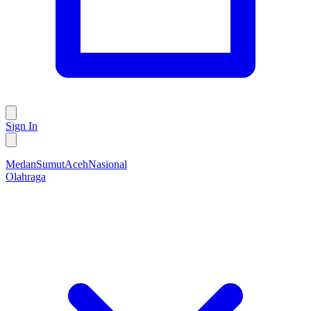
Sign In
Medan
Sumut
Aceh
Nasional
Olahraga