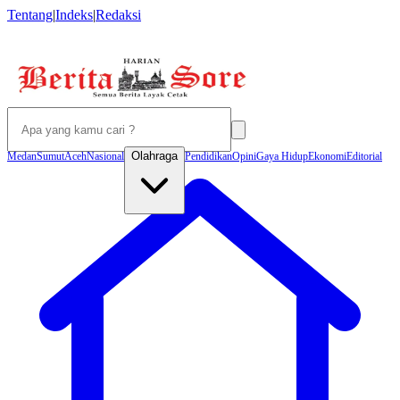
Tentang
|
Indeks
|
Redaksi
Olahraga
Medan
Sumut
Aceh
Nasional
Pendidikan
Opini
Gaya Hidup
Ekonomi
Editorial