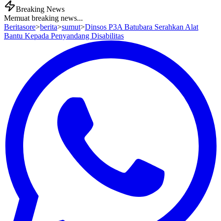
Breaking News
Memuat breaking news...
Beritasore
>
berita
>
sumut
>
Dinsos P3A Batubara Serahkan Alat
Bantu Kepada Penyandang Disabilitas