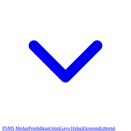
PSMS Medan
Pendidikan
Opini
Gaya Hidup
Ekonomi
Editorial