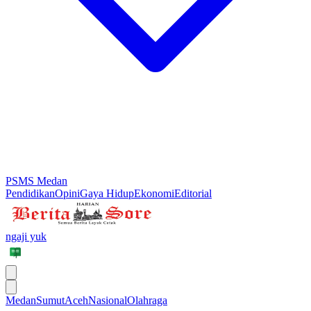
PSMS Medan
Pendidikan
Opini
Gaya Hidup
Ekonomi
Editorial
ngaji yuk
Medan
Sumut
Aceh
Nasional
Olahraga