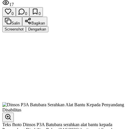
17
0
0
0
Salin
Bagikan
Screenshot
Dengarkan
Teks fhoto Dinsos P3A Batubara serahkan alat bantu kepada