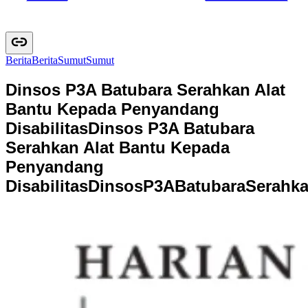
Berita
B
e
r
i
t
a
Sumut
S
u
m
u
t
Dinsos P3A Batubara Serahkan Alat
Bantu Kepada Penyandang
Disabilitas
Dinsos P3A Batubara
Serahkan Alat Bantu Kepada
Penyandang
Disabilitas
D
i
n
s
o
s
P
3
A
B
a
t
u
b
a
r
a
S
e
r
a
h
k