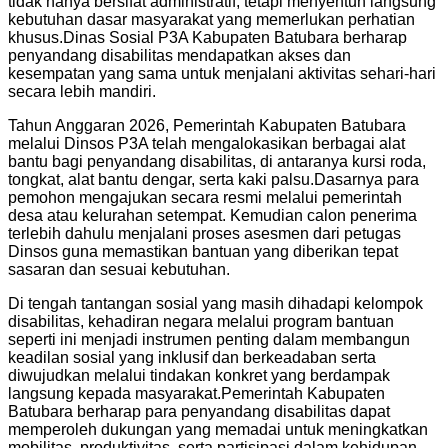
tidak hanya bersifat administratif, tetapi menyentuh langsung
kebutuhan dasar masyarakat yang memerlukan perhatian
khusus.Dinas Sosial P3A Kabupaten Batubara berharap
penyandang disabilitas mendapatkan akses dan
kesempatan yang sama untuk menjalani aktivitas sehari-hari
secara lebih mandiri.
Tahun Anggaran 2026, Pemerintah Kabupaten Batubara
melalui Dinsos P3A telah mengalokasikan berbagai alat
bantu bagi penyandang disabilitas, di antaranya kursi roda,
tongkat, alat bantu dengar, serta kaki palsu.Dasarnya para
pemohon mengajukan secara resmi melalui pemerintah
desa atau kelurahan setempat. Kemudian calon penerima
terlebih dahulu menjalani proses asesmen dari petugas
Dinsos guna memastikan bantuan yang diberikan tepat
sasaran dan sesuai kebutuhan.
Di tengah tantangan sosial yang masih dihadapi kelompok
disabilitas, kehadiran negara melalui program bantuan
seperti ini menjadi instrumen penting dalam membangun
keadilan sosial yang inklusif dan berkeadaban serta
diwujudkan melalui tindakan konkret yang berdampak
langsung kepada masyarakat.Pemerintah Kabupaten
Batubara berharap para penyandang disabilitas dapat
memperoleh dukungan yang memadai untuk meningkatkan
mobilitas, produktivitas, serta partisipasi dalam kehidupan