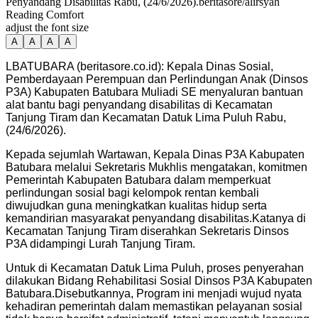
Penyandang Disabilitas Rabu, (24/6/2026).beritasore/alirsyah
Reading Comfort
adjust the font size
A
A
A
A
LBATUBARA (beritasore.co.id): Kepala Dinas Sosial,
Pemberdayaan Perempuan dan Perlindungan Anak (Dinsos
P3A) Kabupaten Batubara Muliadi SE menyaluran bantuan
alat bantu bagi penyandang disabilitas di Kecamatan
Tanjung Tiram dan Kecamatan Datuk Lima Puluh Rabu,
(24/6/2026).
Kepada sejumlah Wartawan, Kepala Dinas P3A Kabupaten
Batubara melalui Sekretaris Mukhlis mengatakan, komitmen
Pemerintah Kabupaten Batubara dalam memperkuat
perlindungan sosial bagi kelompok rentan kembali
diwujudkan guna meningkatkan kualitas hidup serta
kemandirian masyarakat penyandang disabilitas.Katanya di
Kecamatan Tanjung Tiram diserahkan Sekretaris Dinsos
P3A didampingi Lurah Tanjung Tiram.
Untuk di Kecamatan Datuk Lima Puluh, proses penyerahan
dilakukan Bidang Rehabilitasi Sosial Dinsos P3A Kabupaten
Batubara.Disebutkannya, Program ini menjadi wujud nyata
kehadiran pemerintah dalam memastikan pelayanan sosial