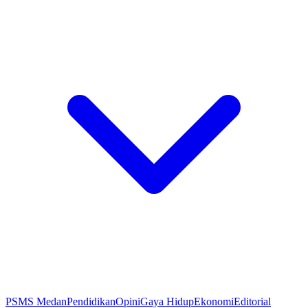
PSMS Medan
Pendidikan
Opini
Gaya Hidup
Ekonomi
Editorial