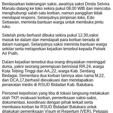
Berdasarkan keterangan saksi, awalnya saksi Dinda Selvira
Manalu datang ke toko sekira pukul 08.00 WIB dan mencoba
menghubungi salah satu korban, namun panggilan tidak
mendapat respons. Selanjutnya pimpinan toko, Edo
Setiawan, meminta bantuan warga untuk membuka pintu
ruko.
Setelah pintu berhasil dibuka sekira pukul 12.30,saksi
masuk ke dalam dan mendapati para korban berada di
dalam ruangan. Selanjutnya saksi meminta bantuan warga
sekitar serta melaporkan kejadian tersebut kepada Polsek
Air Putih.
Dalam kejadian tersebut dua orang dinyatakan meninggal
dunia, yakni seorang perempuan berinisial RR,24, warga
Kota Tebing Tinggi dan AA,,22, warga Kab. Serdang
Bedagai. Sementara dua korban lainnya atas nama M,22,
dan DCA,17,berhasil dievakuasi dan mendapatkan
perawatan medis di RSUD Bidadari Kab. Batubara.
Personel kepolisian yang tiba di lokasi langsung melakukan
olah TKP, evakuasi korban, pemeriksaan saksi-saksi,
dokumentasi, koordinasi dengan pihak terkait serta
membawa korban ke RSUD Bidadari Batubara untuk
dilakukan pemeriksaan Visum et Repertum (VER). Petugas