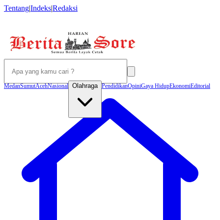
Tentang
|
Indeks
|
Redaksi
Olahraga
Medan
Sumut
Aceh
Nasional
Pendidikan
Opini
Gaya Hidup
Ekonomi
Editorial