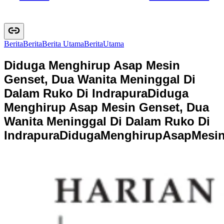
Berita
B
e
r
i
t
a
Berita Utama
B
e
r
i
t
a
U
t
a
m
a
Diduga Menghirup Asap Mesin
Genset, Dua Wanita Meninggal Di
Dalam Ruko Di Indrapura
Diduga
Menghirup Asap Mesin Genset, Dua
Wanita Meninggal Di Dalam Ruko Di
Indrapura
D
i
d
u
g
a
M
e
n
g
h
i
r
u
p
A
s
a
p
M
e
s
i