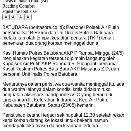
tewas di dalam ruko (ist)
Reading Comfort
adjust the font size
A
A
A
A
BATUBARA (beritasore.co.id): Personel Polsek Air Putih
bersama Sat Reskrim dan Unit Inafis Polres Batubara
melakukan olah tempat kejadian perkara (TKP) terkait
penemuan dua orang korban meninggal dunia
Kasi Humas Polres Batubara AKP P Tamba, Minggu (24/5)
menjelaskan kegiatan tersebut dipimpin langsung oleh
Kapolsek Air Putih AKP Rahmad R. Hutagaol, bersama
Kasat Reskrim Polres Batu Bara AKP Masagus Z.D. dan
personel Unit Inafis Polres Batubara.
Menurutnya dalam peristiwa dua wanita meninggal itu, ada
dua wanita lainnya dalam kondisi kritis didalam ruko
penjualan aksesoris handphone ACC yang berada di
Lingkungan III, Kelurahan Indrapura, Kec. Air Putih,
Kabupaten Batubara, Sabtu (23/05) kemarin.
Peristiwa diketahui terjadi sekira pukul 12.30 setelah rekan
kerja korban datang ke lokasi untuk bekerja namun
mendapati toko masih dalam keadaan tertutup.