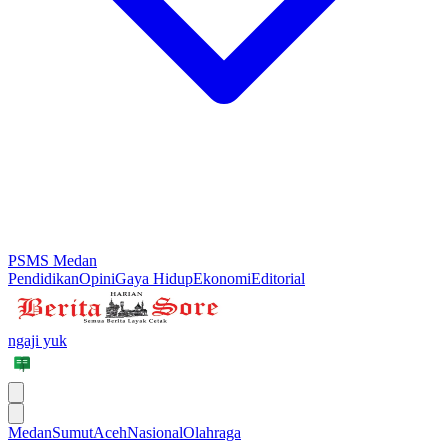
PSMS Medan
Pendidikan
Opini
Gaya Hidup
Ekonomi
Editorial
ngaji yuk
Medan
Sumut
Aceh
Nasional
Olahraga