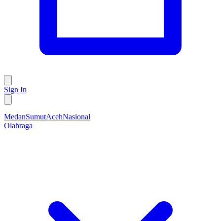
Sign In
Medan
Sumut
Aceh
Nasional
Olahraga