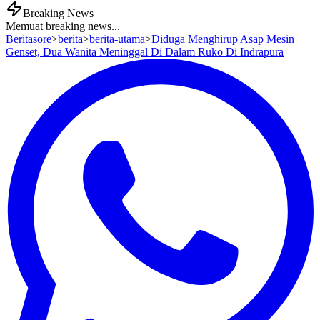
Breaking News
Memuat breaking news...
Beritasore
>
berita
>
berita-utama
>
Diduga Menghirup Asap Mesin
Genset, Dua Wanita Meninggal Di Dalam Ruko Di Indrapura