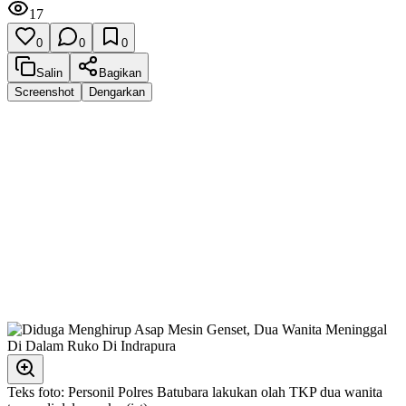
17
0
0
0
Salin
Bagikan
Screenshot
Dengarkan
Teks foto: Personil Polres Batubara lakukan olah TKP dua wanita