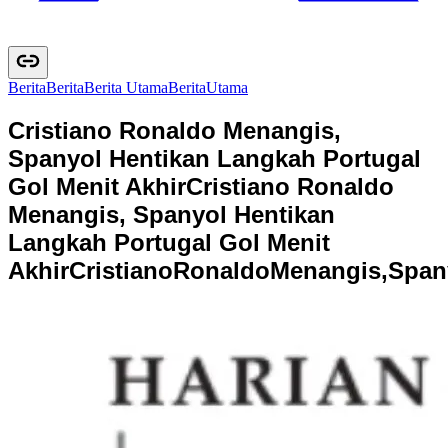
Berita
B
e
r
i
t
a
Berita Utama
B
e
r
i
t
a
U
t
a
m
a
Cristiano Ronaldo Menangis,
Spanyol Hentikan Langkah Portugal
Gol Menit Akhir
Cristiano Ronaldo
Menangis, Spanyol Hentikan
Langkah Portugal Gol Menit
Akhir
C
r
i
s
t
i
a
n
o
R
o
n
a
l
d
o
M
e
n
a
n
g
i
s
,
S
p
a
n