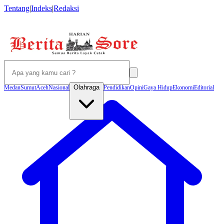
Tentang
|
Indeks
|
Redaksi
Olahraga
Medan
Sumut
Aceh
Nasional
Pendidikan
Opini
Gaya Hidup
Ekonomi
Editorial