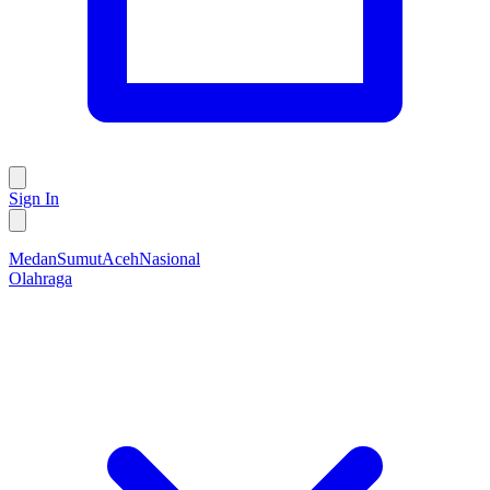
Sign In
Medan
Sumut
Aceh
Nasional
Olahraga