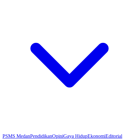
PSMS Medan
Pendidikan
Opini
Gaya Hidup
Ekonomi
Editorial