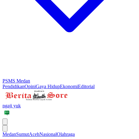
PSMS Medan
Pendidikan
Opini
Gaya Hidup
Ekonomi
Editorial
ngaji yuk
Medan
Sumut
Aceh
Nasional
Olahraga