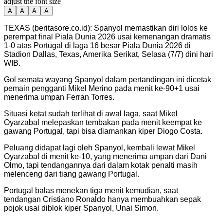
adjust the font size
A
A
A
A
TEXAS (beritasore.co.id): Spanyol memastikan diri lolos ke
perempat final Piala Dunia 2026 usai kemenangan dramatis
1-0 atas Portugal di laga 16 besar Piala Dunia 2026 di
Stadion Dallas, Texas, Amerika Serikat, Selasa (7/7) dini hari
WIB.
Gol semata wayang Spanyol dalam pertandingan ini dicetak
pemain pengganti Mikel Merino pada menit ke-90+1 usai
menerima umpan Ferran Torres.
Situasi ketat sudah terlihat di awal laga, saat Mikel
Oyarzabal melepaskan tembakan pada menit keempat ke
gawang Portugal, tapi bisa diamankan kiper Diogo Costa.
Peluang didapat lagi oleh Spanyol, kembali lewat Mikel
Oyarzabal di menit ke-10, yang menerima umpan dari Dani
Olmo, tapi tendangannya dari dalam kotak penalti masih
melenceng dari tiang gawang Portugal.
Portugal balas menekan tiga menit kemudian, saat
tendangan Cristiano Ronaldo hanya membuahkan sepak
pojok usai diblok kiper Spanyol, Unai Simon.