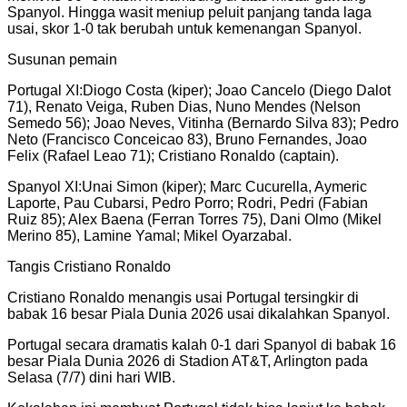
Spanyol. Hingga wasit meniup peluit panjang tanda laga
usai, skor 1-0 tak berubah untuk kemenangan Spanyol.
Susunan pemain
Portugal XI:Diogo Costa (kiper); Joao Cancelo (Diego Dalot
71), Renato Veiga, Ruben Dias, Nuno Mendes (Nelson
Semedo 56); Joao Neves, Vitinha (Bernardo Silva 83); Pedro
Neto (Francisco Conceicao 83), Bruno Fernandes, Joao
Felix (Rafael Leao 71); Cristiano Ronaldo (captain).
Spanyol XI:Unai Simon (kiper); Marc Cucurella, Aymeric
Laporte, Pau Cubarsi, Pedro Porro; Rodri, Pedri (Fabian
Ruiz 85); Alex Baena (Ferran Torres 75), Dani Olmo (Mikel
Merino 85), Lamine Yamal; Mikel Oyarzabal.
Tangis Cristiano Ronaldo
Cristiano Ronaldo menangis usai Portugal tersingkir di
babak 16 besar Piala Dunia 2026 usai dikalahkan Spanyol.
Portugal secara dramatis kalah 0-1 dari Spanyol di babak 16
besar Piala Dunia 2026 di Stadion AT&T, Arlington pada
Selasa (7/7) dini hari WIB.