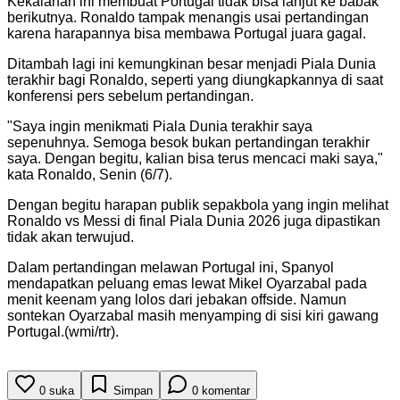
Kekalahan ini membuat Portugal tidak bisa lanjut ke babak
berikutnya. Ronaldo tampak menangis usai pertandingan
karena harapannya bisa membawa Portugal juara gagal.
Ditambah lagi ini kemungkinan besar menjadi Piala Dunia
terakhir bagi Ronaldo, seperti yang diungkapkannya di saat
konferensi pers sebelum pertandingan.
"Saya ingin menikmati Piala Dunia terakhir saya
sepenuhnya. Semoga besok bukan pertandingan terakhir
saya. Dengan begitu, kalian bisa terus mencaci maki saya,"
kata Ronaldo, Senin (6/7).
Dengan begitu harapan publik sepakbola yang ingin melihat
Ronaldo vs Messi di final Piala Dunia 2026 juga dipastikan
tidak akan terwujud.
Dalam pertandingan melawan Portugal ini, Spanyol
mendapatkan peluang emas lewat Mikel Oyarzabal pada
menit keenam yang lolos dari jebakan offside. Namun
sontekan Oyarzabal masih menyamping di sisi kiri gawang
Portugal.(wmi/rtr).
0
suka
Simpan
0
komentar