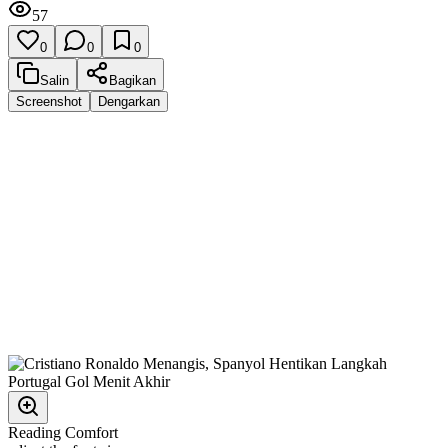
57
0
0
0
Salin
Bagikan
Screenshot
Dengarkan
Reading Comfort