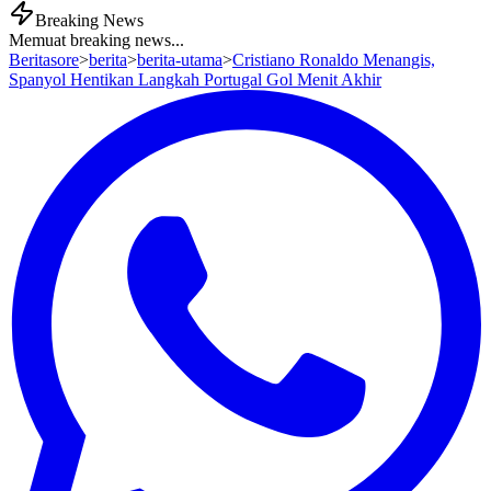
Breaking News
Memuat breaking news...
Beritasore
>
berita
>
berita-utama
>
Cristiano Ronaldo Menangis,
Spanyol Hentikan Langkah Portugal Gol Menit Akhir