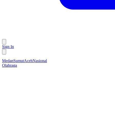
Sign In
Medan
Sumut
Aceh
Nasional
Olahraga