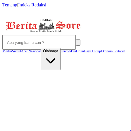
Tentang
|
Indeks
|
Redaksi
Olahraga
Medan
Sumut
Aceh
Nasional
Pendidikan
Opini
Gaya Hidup
Ekonomi
Editorial