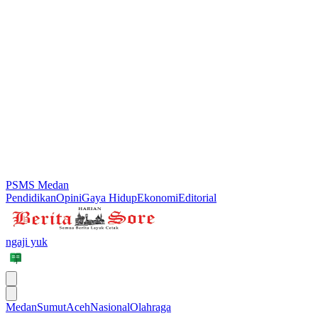
PSMS Medan
Pendidikan
Opini
Gaya Hidup
Ekonomi
Editorial
ngaji yuk
Medan
Sumut
Aceh
Nasional
Olahraga