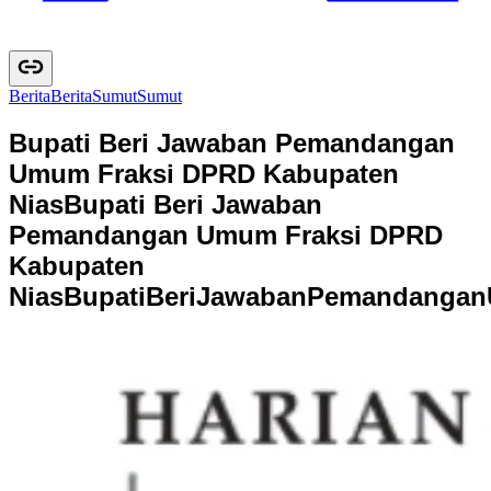
Berita
B
e
r
i
t
a
Sumut
S
u
m
u
t
Bupati Beri Jawaban Pemandangan
Umum Fraksi DPRD Kabupaten
Nias
Bupati Beri Jawaban
Pemandangan Umum Fraksi DPRD
Kabupaten
Nias
B
u
p
a
t
i
B
e
r
i
J
a
w
a
b
a
n
P
e
m
a
n
d
a
n
g
a
n