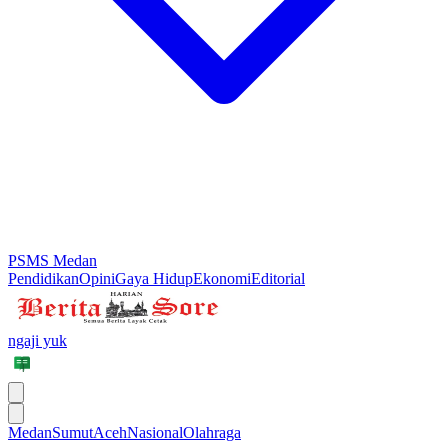
PSMS Medan
Pendidikan
Opini
Gaya Hidup
Ekonomi
Editorial
ngaji yuk
Medan
Sumut
Aceh
Nasional
Olahraga