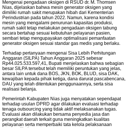
Mengenai pengadaan oksigen di RSUD dr. M. Thomsen
Nias, dijelaskan bahwa mesin generator oksigen yang
dimiliki rumah sakit merupakan hibah dari Kementerian
Perindustrian pada tahun 2022. Namun, karena kondisi
mesin yang mengalami penurunan kapasitas produksi,
rumah sakit tetap melakukan pengadaan oksigen tabung
secara bertahap sesuai kebutuhan pelayanan pasien,
sembari tetap mengupayakan optimalisasi pemanfaatan
generator oksigen sesuai standar gas medis yang berlaku.
Terhadap pertanyaan mengenai Sisa Lebih Perhitungan
Anggaran (SILPA) Tahun Anggaran 2025 sebesar
Rp44.025.533.597,41, Bupati menjelaskan bahwa sebagian
besar SILPA tersebut telah memiliki peruntukan yang jelas,
antara lain untuk dana BOS, JKN, BOK, BLUD, sisa DAK,
kewajiban kepada pihak ketiga, dana darurat pascabencana,
DAU yang telah ditentukan penggunaannya, serta sisa
realisasi belanja.
Pemerintah Kabupaten Nias juga menyatakan sependapat
terhadap usulan DPRD agar dilakukan evaluasi terhadap
tenaga outsourcing yang tidak aktif melaksanakan tugas.
Evaluasi akan dilakukan bersama penyedia jasa dan
perangkat daerah terkait guna meningkatkan kualitas
pelayanan serta memperbaiki tata kelola pelaksanaan