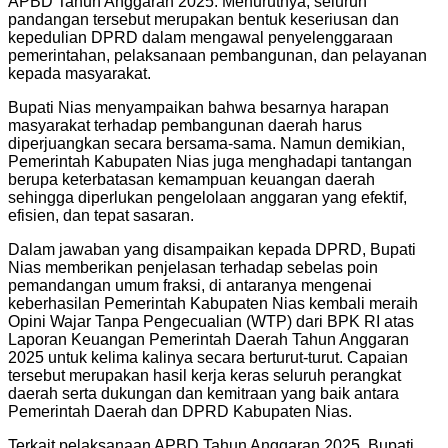
APBD Tahun Anggaran 2025. Menurutnya, seluruh
pandangan tersebut merupakan bentuk keseriusan dan
kepedulian DPRD dalam mengawal penyelenggaraan
pemerintahan, pelaksanaan pembangunan, dan pelayanan
kepada masyarakat.
Bupati Nias menyampaikan bahwa besarnya harapan
masyarakat terhadap pembangunan daerah harus
diperjuangkan secara bersama-sama. Namun demikian,
Pemerintah Kabupaten Nias juga menghadapi tantangan
berupa keterbatasan kemampuan keuangan daerah
sehingga diperlukan pengelolaan anggaran yang efektif,
efisien, dan tepat sasaran.
Dalam jawaban yang disampaikan kepada DPRD, Bupati
Nias memberikan penjelasan terhadap sebelas poin
pemandangan umum fraksi, di antaranya mengenai
keberhasilan Pemerintah Kabupaten Nias kembali meraih
Opini Wajar Tanpa Pengecualian (WTP) dari BPK RI atas
Laporan Keuangan Pemerintah Daerah Tahun Anggaran
2025 untuk kelima kalinya secara berturut-turut. Capaian
tersebut merupakan hasil kerja keras seluruh perangkat
daerah serta dukungan dan kemitraan yang baik antara
Pemerintah Daerah dan DPRD Kabupaten Nias.
Terkait pelaksanaan APBD Tahun Anggaran 2025, Bupati