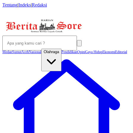
Tentang
|
Indeks
|
Redaksi
Olahraga
Medan
Sumut
Aceh
Nasional
Pendidikan
Opini
Gaya Hidup
Ekonomi
Editorial