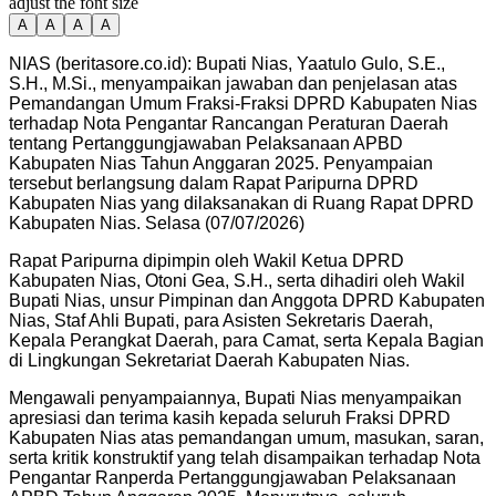
adjust the font size
A
A
A
A
NIAS (beritasore.co.id): Bupati Nias, Yaatulo Gulo, S.E.,
S.H., M.Si., menyampaikan jawaban dan penjelasan atas
Pemandangan Umum Fraksi-Fraksi DPRD Kabupaten Nias
terhadap Nota Pengantar Rancangan Peraturan Daerah
tentang Pertanggungjawaban Pelaksanaan APBD
Kabupaten Nias Tahun Anggaran 2025. Penyampaian
tersebut berlangsung dalam Rapat Paripurna DPRD
Kabupaten Nias yang dilaksanakan di Ruang Rapat DPRD
Kabupaten Nias. Selasa (07/07/2026)
Rapat Paripurna dipimpin oleh Wakil Ketua DPRD
Kabupaten Nias, Otoni Gea, S.H., serta dihadiri oleh Wakil
Bupati Nias, unsur Pimpinan dan Anggota DPRD Kabupaten
Nias, Staf Ahli Bupati, para Asisten Sekretaris Daerah,
Kepala Perangkat Daerah, para Camat, serta Kepala Bagian
di Lingkungan Sekretariat Daerah Kabupaten Nias.
Mengawali penyampaiannya, Bupati Nias menyampaikan
apresiasi dan terima kasih kepada seluruh Fraksi DPRD
Kabupaten Nias atas pemandangan umum, masukan, saran,
serta kritik konstruktif yang telah disampaikan terhadap Nota
Pengantar Ranperda Pertanggungjawaban Pelaksanaan