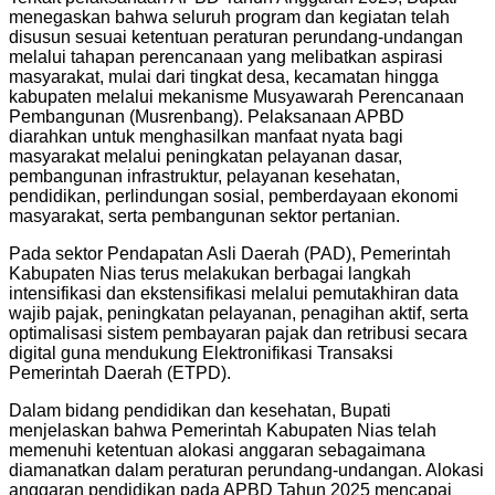
menegaskan bahwa seluruh program dan kegiatan telah
disusun sesuai ketentuan peraturan perundang-undangan
melalui tahapan perencanaan yang melibatkan aspirasi
masyarakat, mulai dari tingkat desa, kecamatan hingga
kabupaten melalui mekanisme Musyawarah Perencanaan
Pembangunan (Musrenbang). Pelaksanaan APBD
diarahkan untuk menghasilkan manfaat nyata bagi
masyarakat melalui peningkatan pelayanan dasar,
pembangunan infrastruktur, pelayanan kesehatan,
pendidikan, perlindungan sosial, pemberdayaan ekonomi
masyarakat, serta pembangunan sektor pertanian.
Pada sektor Pendapatan Asli Daerah (PAD), Pemerintah
Kabupaten Nias terus melakukan berbagai langkah
intensifikasi dan ekstensifikasi melalui pemutakhiran data
wajib pajak, peningkatan pelayanan, penagihan aktif, serta
optimalisasi sistem pembayaran pajak dan retribusi secara
digital guna mendukung Elektronifikasi Transaksi
Pemerintah Daerah (ETPD).
Dalam bidang pendidikan dan kesehatan, Bupati
menjelaskan bahwa Pemerintah Kabupaten Nias telah
memenuhi ketentuan alokasi anggaran sebagaimana
diamanatkan dalam peraturan perundang-undangan. Alokasi
anggaran pendidikan pada APBD Tahun 2025 mencapai