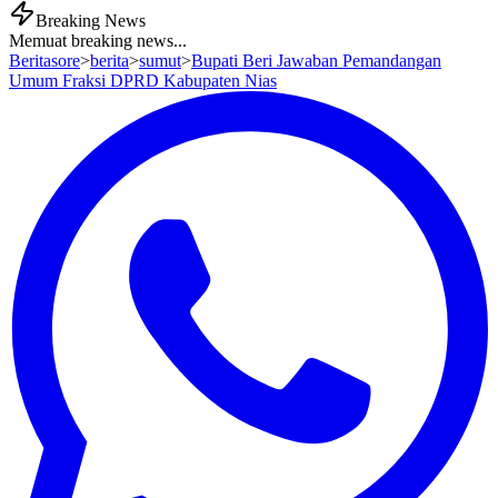
Breaking News
Memuat breaking news...
Beritasore
>
berita
>
sumut
>
Bupati Beri Jawaban Pemandangan
Umum Fraksi DPRD Kabupaten Nias