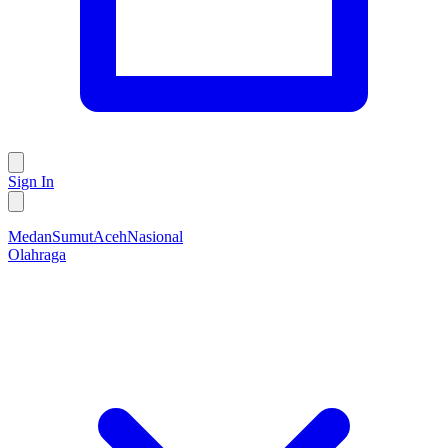
Sign In
Medan
Sumut
Aceh
Nasional
Olahraga