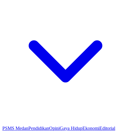
PSMS Medan
Pendidikan
Opini
Gaya Hidup
Ekonomi
Editorial