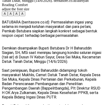
Tanah Datar, Minggu (14/6/2026). beritasore.co.id/alirsyah
Reading Comfort
adjust the font size
A
A
A
A
BATUBARA (beritasore.co.id): Permasalahan irigasi yang
selama ini menjadi keluhan masyarakat dan para petani,
Pemkab Batubara siapkan langkah konkret sebagai bentuk
respon cepat terhadap berbagai permasalahan.
Demikian disampaikan Bupati Batubara Dr H Baharuddin
Siagian, SH, MSi saat meninjau langsung kondisi saluran irigasi
(tali air) di Dusun IV Kebun Sayur, Desa Sei Muka, Kecamatan
Datuk Tanah Datar, Minggu (14/6/2026).
Saat peninjauan, Bupati Baharuddin didampingi tokoh
masyarakat Mukhlis, Camat Datuk Tanah Datar, Kepala Desa
Sei Muka, Kepala Dinas Pertanian dan Perkebunan, Kepala
Badan Perencanaan Pembangunan dan Penelitian
Pengembangan Daerah (Bappelitbangda), Plt Direktur RSUD
H OK Arya Zulkarnain, Kepala Dinas Kesehatan PPKB, serta
Kepala Bidang Irigasi Dinas PUTR.