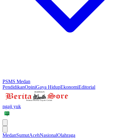
PSMS Medan
Pendidikan
Opini
Gaya Hidup
Ekonomi
Editorial
ngaji yuk
Medan
Sumut
Aceh
Nasional
Olahraga