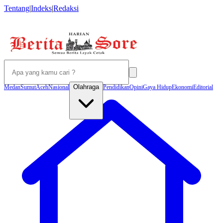
Tentang
|
Indeks
|
Redaksi
Olahraga
Medan
Sumut
Aceh
Nasional
Pendidikan
Opini
Gaya Hidup
Ekonomi
Editorial