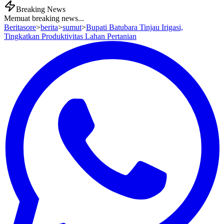
Breaking News
Memuat breaking news...
Beritasore
>
berita
>
sumut
>
Bupati Batubara Tinjau Irigasi,
Tingkatkan Produktivitas Lahan Pertanian