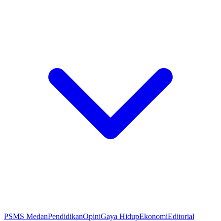
PSMS Medan
Pendidikan
Opini
Gaya Hidup
Ekonomi
Editorial