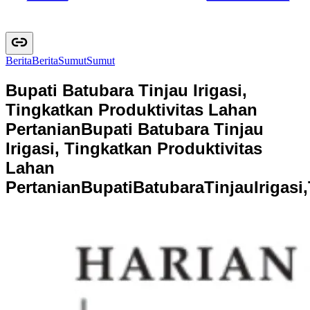
Berita
B
e
r
i
t
a
Sumut
S
u
m
u
t
Bupati Batubara Tinjau Irigasi,
Tingkatkan Produktivitas Lahan
Pertanian
Bupati Batubara Tinjau
Irigasi, Tingkatkan Produktivitas
Lahan
Pertanian
B
u
p
a
t
i
B
a
t
u
b
a
r
a
T
i
n
j
a
u
I
r
i
g
a
s
i
,