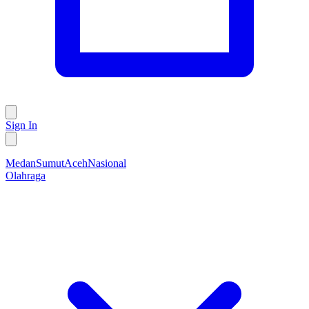
Sign In
Medan
Sumut
Aceh
Nasional
Olahraga