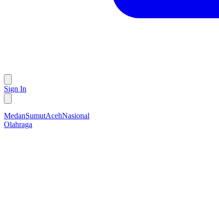
Sign In
Medan
Sumut
Aceh
Nasional
Olahraga