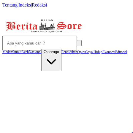
Tentang
|
Indeks
|
Redaksi
Olahraga
Medan
Sumut
Aceh
Nasional
Pendidikan
Opini
Gaya Hidup
Ekonomi
Editorial