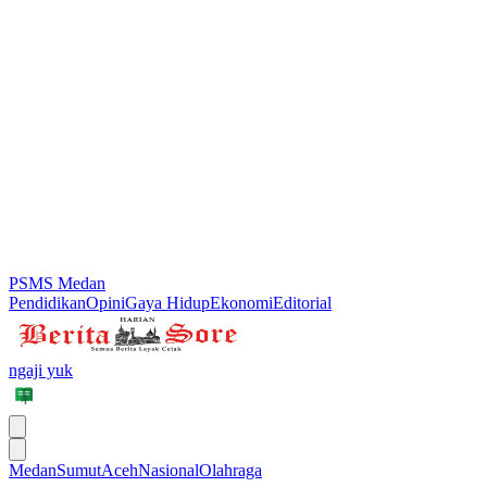
PSMS Medan
Pendidikan
Opini
Gaya Hidup
Ekonomi
Editorial
ngaji yuk
Medan
Sumut
Aceh
Nasional
Olahraga