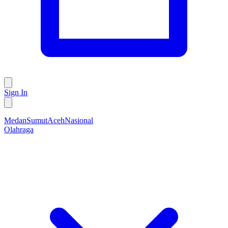
Sign In
Medan
Sumut
Aceh
Nasional
Olahraga