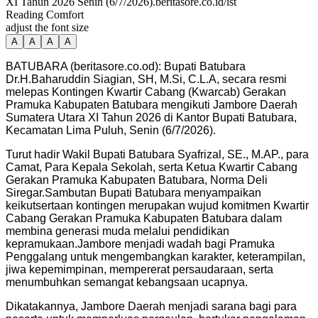
XI Tahun 2026 Senin (6/7/2026).beritasore.co.id/ist
Reading Comfort
adjust the font size
A
A
A
A
BATUBARA (beritasore.co.od): Bupati Batubara
Dr.H.Baharuddin Siagian, SH, M.Si, C.L.A, secara resmi
melepas Kontingen Kwartir Cabang (Kwarcab) Gerakan
Pramuka Kabupaten Batubara mengikuti Jambore Daerah
Sumatera Utara XI Tahun 2026 di Kantor Bupati Batubara,
Kecamatan Lima Puluh, Senin (6/7/2026).
Turut hadir Wakil Bupati Batubara Syafrizal, SE., M.AP., para
Camat, Para Kepala Sekolah, serta Ketua Kwartir Cabang
Gerakan Pramuka Kabupaten Batubara, Norma Deli
Siregar.Sambutan Bupati Batubara menyampaikan
keikutsertaan kontingen merupakan wujud komitmen Kwartir
Cabang Gerakan Pramuka Kabupaten Batubara dalam
membina generasi muda melalui pendidikan
kepramukaan.Jambore menjadi wadah bagi Pramuka
Penggalang untuk mengembangkan karakter, keterampilan,
jiwa kepemimpinan, mempererat persaudaraan, serta
menumbuhkan semangat kebangsaan ucapnya.
Dikatakannya, Jambore Daerah menjadi sarana bagi para