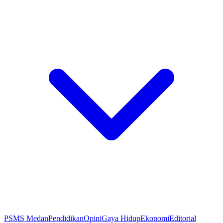
PSMS Medan
Pendidikan
Opini
Gaya Hidup
Ekonomi
Editorial