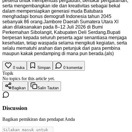
peserta untuk memperluas pergaulan, bertukar pengalaman,
serta mengembangkan ide dan kreativitas sebagai bekal
dalam mempersiapkan generasi muda Batubara
menghadapi bonus demografi Indonesia tahun 2045
sebanyak 86 orang.Jambore Daerah Sumatera Utara XI
akan dilaksanakan pada 8–12 Juli 2026 di Bumi
Perkemahan Sibolangit, Kabupaten Deli Serdang.Bupati
berpesan kepada seluruh peserta agar senantiasa menjaga
kesehatan, tetap waspada selama mengikuti kegiatan, serta
selalu mematuhi arahan dan petunjuk dari para pembina
maupun kakak pendamping di mana pun berada.(als)
0
suka
Simpan
0
komentar
Topik
No topics for this article yet.
Bagikan
Salin Tautan
Discussion
Bagikan pemikiran dan pendapat Anda