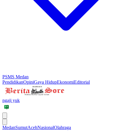
PSMS Medan
Pendidikan
Opini
Gaya Hidup
Ekonomi
Editorial
ngaji yuk
Medan
Sumut
Aceh
Nasional
Olahraga