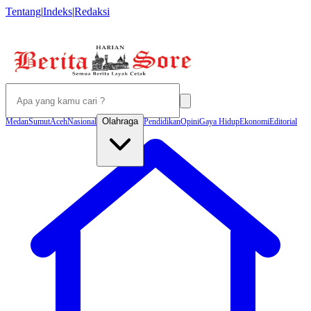
Tentang
|
Indeks
|
Redaksi
Olahraga
Medan
Sumut
Aceh
Nasional
Pendidikan
Opini
Gaya Hidup
Ekonomi
Editorial