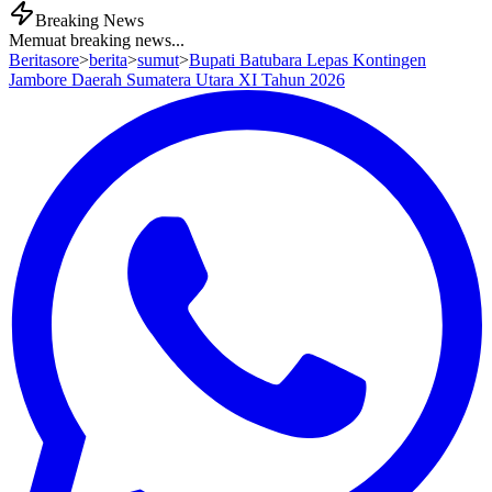
Breaking News
Memuat breaking news...
Beritasore
>
berita
>
sumut
>
Bupati Batubara Lepas Kontingen
Jambore Daerah Sumatera Utara XI Tahun 2026