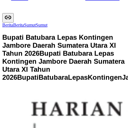
Berita
B
e
r
i
t
a
Sumut
S
u
m
u
t
Bupati Batubara Lepas Kontingen
Jambore Daerah Sumatera Utara XI
Tahun 2026
Bupati Batubara Lepas
Kontingen Jambore Daerah Sumatera
Utara XI Tahun
2026
B
u
p
a
t
i
B
a
t
u
b
a
r
a
L
e
p
a
s
K
o
n
t
i
n
g
e
n
J