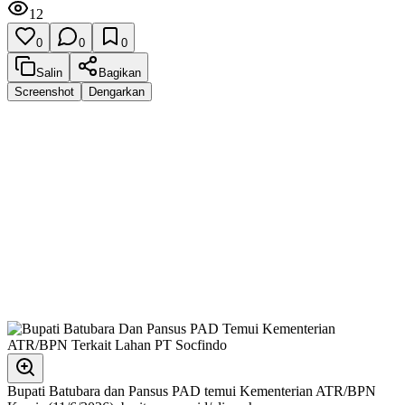
12
0
0
0
Salin
Bagikan
Screenshot
Dengarkan
Bupati Batubara dan Pansus PAD temui Kementerian ATR/BPN