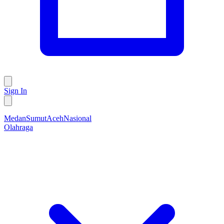
Sign In
Medan
Sumut
Aceh
Nasional
Olahraga