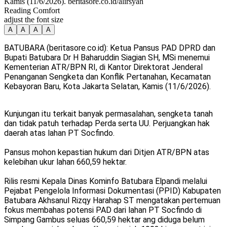
Kamis (11/6/2026). beritasore.co.id/alirsyah
Reading Comfort
adjust the font size
A
A
A
A
BATUBARA (beritasore.co.id): Ketua Pansus PAD DPRD dan
Bupati Batubara Dr H Baharuddin Siagian SH, MSi menemui
Kementerian ATR/BPN RI, di Kantor Direktorat Jenderal
Penanganan Sengketa dan Konflik Pertanahan, Kecamatan
Kebayoran Baru, Kota Jakarta Selatan, Kamis (11/6/2026).
Kunjungan itu terkait banyak permasalahan, sengketa tanah
dan tidak patuh terhadap Perda serta UU. Perjuangkan hak
daerah atas lahan PT Socfindo.
Pansus mohon kepastian hukum dari Ditjen ATR/BPN atas
kelebihan ukur lahan 660,59 hektar.
Rilis resmi Kepala Dinas Kominfo Batubara Elpandi melalui
Pejabat Pengelola Informasi Dokumentasi (PPID) Kabupaten
Batubara Akhsanul Rizqy Harahap ST mengatakan pertemuan
fokus membahas potensi PAD dari lahan PT Socfindo di
Simpang Gambus seluas 660,59 hektar ang diduga belum