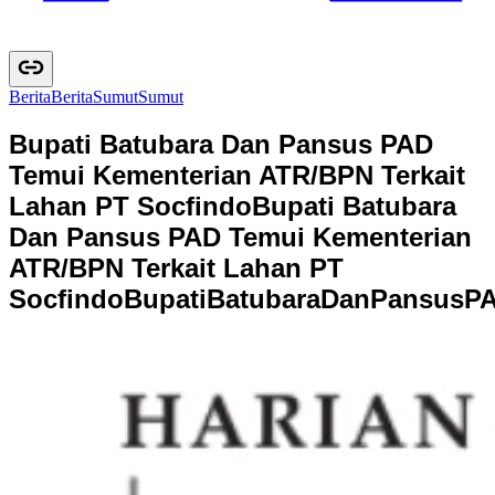
Berita
B
e
r
i
t
a
Sumut
S
u
m
u
t
Bupati Batubara Dan Pansus PAD
Temui Kementerian ATR/BPN Terkait
Lahan PT Socfindo
Bupati Batubara
Dan Pansus PAD Temui Kementerian
ATR/BPN Terkait Lahan PT
Socfindo
B
u
p
a
t
i
B
a
t
u
b
a
r
a
D
a
n
P
a
n
s
u
s
P