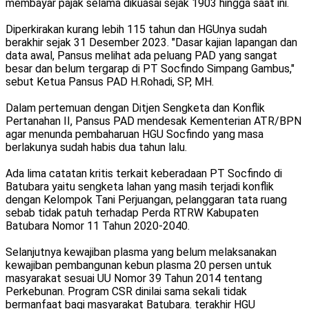
membayar pajak selama dikuasai sejak 1903 hingga saat ini.
Diperkirakan kurang lebih 115 tahun dan HGUnya sudah
berakhir sejak 31 Desember 2023. "Dasar kajian lapangan dan
data awal, Pansus melihat ada peluang PAD yang sangat
besar dan belum tergarap di PT Socfindo Simpang Gambus,"
sebut Ketua Pansus PAD H.Rohadi, SP, MH.
Dalam pertemuan dengan Ditjen Sengketa dan Konflik
Pertanahan II, Pansus PAD mendesak Kementerian ATR/BPN
agar menunda pembaharuan HGU Socfindo yang masa
berlakunya sudah habis dua tahun lalu.
Ada lima catatan kritis terkait keberadaan PT Socfindo di
Batubara yaitu sengketa lahan yang masih terjadi konflik
dengan Kelompok Tani Perjuangan, pelanggaran tata ruang
sebab tidak patuh terhadap Perda RTRW Kabupaten
Batubara Nomor 11 Tahun 2020-2040.
Selanjutnya kewajiban plasma yang belum melaksanakan
kewajiban pembangunan kebun plasma 20 persen untuk
masyarakat sesuai UU Nomor 39 Tahun 2014 tentang
Perkebunan. Program CSR dinilai sama sekali tidak
bermanfaat bagi masyarakat Batubara. terakhir HGU