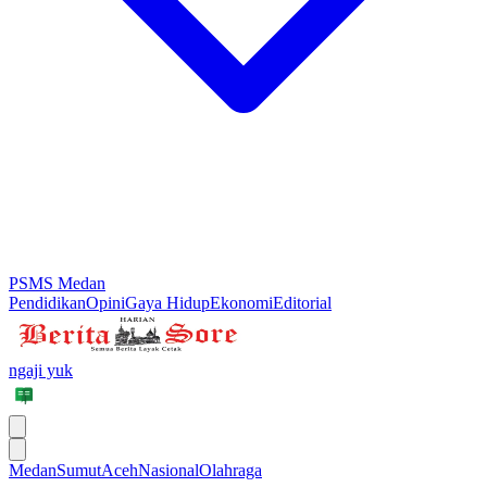
PSMS Medan
Pendidikan
Opini
Gaya Hidup
Ekonomi
Editorial
ngaji yuk
Medan
Sumut
Aceh
Nasional
Olahraga