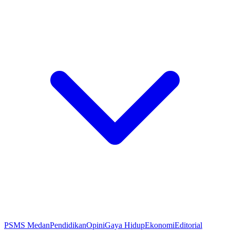
PSMS Medan
Pendidikan
Opini
Gaya Hidup
Ekonomi
Editorial