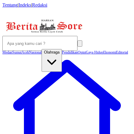
Tentang
|
Indeks
|
Redaksi
Olahraga
Medan
Sumut
Aceh
Nasional
Pendidikan
Opini
Gaya Hidup
Ekonomi
Editorial