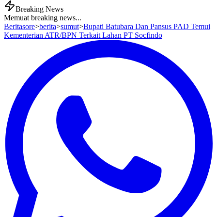
Breaking News
Memuat breaking news...
Beritasore
>
berita
>
sumut
>
Bupati Batubara Dan Pansus PAD Temui
Kementerian ATR/BPN Terkait Lahan PT Socfindo