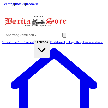
Tentang
|
Indeks
|
Redaksi
Olahraga
Medan
Sumut
Aceh
Nasional
Pendidikan
Opini
Gaya Hidup
Ekonomi
Editorial