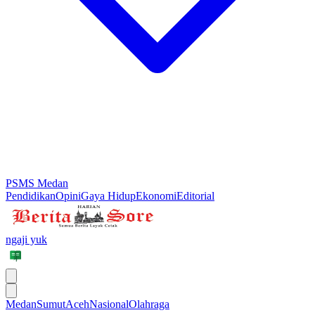
PSMS Medan
Pendidikan
Opini
Gaya Hidup
Ekonomi
Editorial
ngaji yuk
Medan
Sumut
Aceh
Nasional
Olahraga