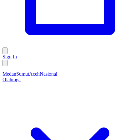
Sign In
Medan
Sumut
Aceh
Nasional
Olahraga