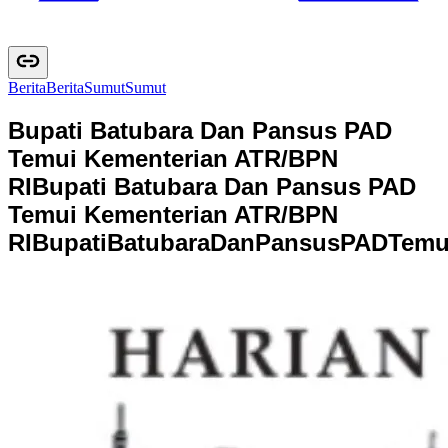
Berita
B
e
r
i
t
a
Sumut
S
u
m
u
t
Bupati Batubara Dan Pansus PAD
Temui Kementerian ATR/BPN
RI
Bupati Batubara Dan Pansus PAD
Temui Kementerian ATR/BPN
RI
B
u
p
a
t
i
B
a
t
u
b
a
r
a
D
a
n
P
a
n
s
u
s
P
A
D
T
e
m