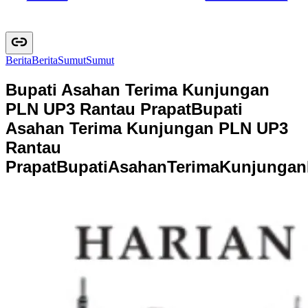
Berita
B
e
r
i
t
a
Sumut
S
u
m
u
t
Bupati Asahan Terima Kunjungan
PLN UP3 Rantau Prapat
Bupati
Asahan Terima Kunjungan PLN UP3
Rantau
Prapat
B
u
p
a
t
i
A
s
a
h
a
n
T
e
r
i
m
a
K
u
n
j
u
n
g
a
n