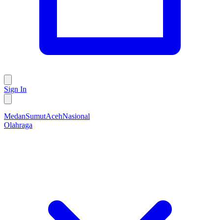
Sign In
Medan
Sumut
Aceh
Nasional
Olahraga