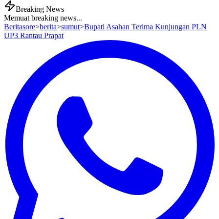
Breaking News
Memuat breaking news...
Beritasore
>
berita
>
sumut
>
Bupati Asahan Terima Kunjungan PLN
UP3 Rantau Prapat