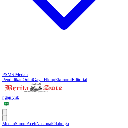
PSMS Medan
Pendidikan
Opini
Gaya Hidup
Ekonomi
Editorial
ngaji yuk
Medan
Sumut
Aceh
Nasional
Olahraga