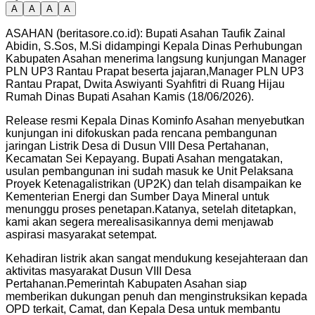
A
A
A
A
ASAHAN (beritasore.co.id): Bupati Asahan Taufik Zainal
Abidin, S.Sos, M.Si didampingi Kepala Dinas Perhubungan
Kabupaten Asahan menerima langsung kunjungan Manager
PLN UP3 Rantau Prapat beserta jajaran,Manager PLN UP3
Rantau Prapat, Dwita Aswiyanti Syahfitri di Ruang Hijau
Rumah Dinas Bupati Asahan Kamis (18/06/2026).
Release resmi Kepala Dinas Kominfo Asahan menyebutkan
kunjungan ini difokuskan pada rencana pembangunan
jaringan Listrik Desa di Dusun VIII Desa Pertahanan,
Kecamatan Sei Kepayang. Bupati Asahan mengatakan,
usulan pembangunan ini sudah masuk ke Unit Pelaksana
Proyek Ketenagalistrikan (UP2K) dan telah disampaikan ke
Kementerian Energi dan Sumber Daya Mineral untuk
menunggu proses penetapan.Katanya, setelah ditetapkan,
kami akan segera merealisasikannya demi menjawab
aspirasi masyarakat setempat.
Kehadiran listrik akan sangat mendukung kesejahteraan dan
aktivitas masyarakat Dusun VIII Desa
Pertahanan.Pemerintah Kabupaten Asahan siap
memberikan dukungan penuh dan menginstruksikan kepada
OPD terkait, Camat, dan Kepala Desa untuk membantu