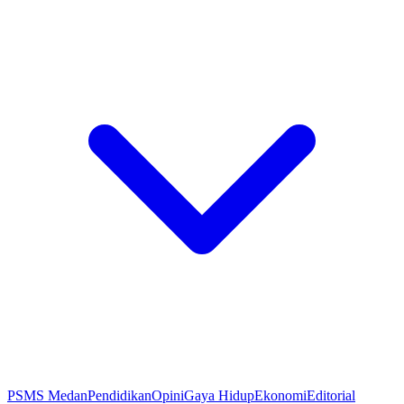
PSMS Medan
Pendidikan
Opini
Gaya Hidup
Ekonomi
Editorial