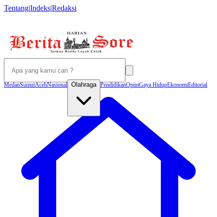
Tentang
|
Indeks
|
Redaksi
Olahraga
Medan
Sumut
Aceh
Nasional
Pendidikan
Opini
Gaya Hidup
Ekonomi
Editorial