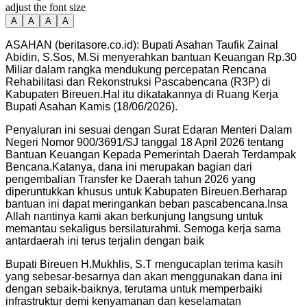
adjust the font size
A
A
A
A
ASAHAN (beritasore.co.id): Bupati Asahan Taufik Zainal
Abidin, S.Sos, M.Si menyerahkan bantuan Keuangan Rp.30
Miliar dalam rangka mendukung percepatan Rencana
Rehabilitasi dan Rekonstruksi Pascabencana (R3P) di
Kabupaten Bireuen.Hal itu dikatakannya di Ruang Kerja
Bupati Asahan Kamis (18/06/2026).
Penyaluran ini sesuai dengan Surat Edaran Menteri Dalam
Negeri Nomor 900/3691/SJ tanggal 18 April 2026 tentang
Bantuan Keuangan Kepada Pemerintah Daerah Terdampak
Bencana.Katanya, dana ini merupakan bagian dari
pengembalian Transfer ke Daerah tahun 2026 yang
diperuntukkan khusus untuk Kabupaten Bireuen.Berharap
bantuan ini dapat meringankan beban pascabencana.Insa
Allah nantinya kami akan berkunjung langsung untuk
memantau sekaligus bersilaturahmi. Semoga kerja sama
antardaerah ini terus terjalin dengan baik
Bupati Bireuen H.Mukhlis, S.T mengucaplan terima kasih
yang sebesar-besarnya dan akan menggunakan dana ini
dengan sebaik-baiknya, terutama untuk memperbaiki
infrastruktur demi kenyamanan dan keselamatan