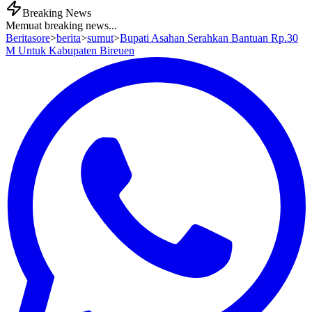
Breaking News
Memuat breaking news...
Beritasore
>
berita
>
sumut
>
Bupati Asahan Serahkan Bantuan Rp.30
M Untuk Kabupaten Bireuen