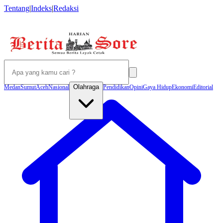
Tentang
|
Indeks
|
Redaksi
Olahraga
Medan
Sumut
Aceh
Nasional
Pendidikan
Opini
Gaya Hidup
Ekonomi
Editorial