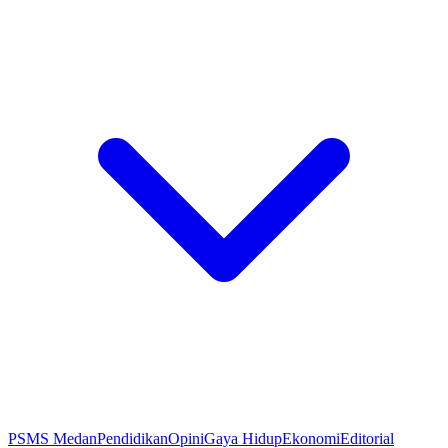
PSMS Medan
Pendidikan
Opini
Gaya Hidup
Ekonomi
Editorial