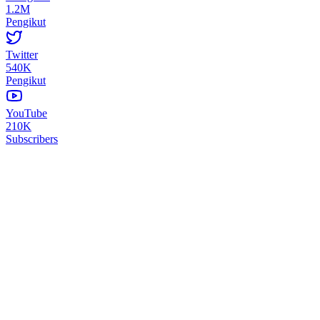
1.2M
Pengikut
Twitter
540K
Pengikut
YouTube
210K
Subscribers