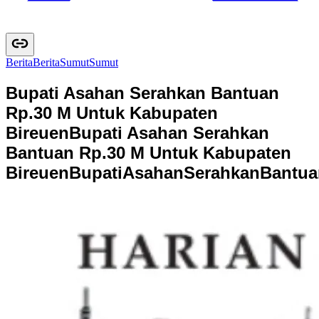
Berita
B
e
r
i
t
a
Sumut
S
u
m
u
t
Bupati Asahan Serahkan Bantuan
Rp.30 M Untuk Kabupaten
Bireuen
Bupati Asahan Serahkan
Bantuan Rp.30 M Untuk Kabupaten
Bireuen
B
u
p
a
t
i
A
s
a
h
a
n
S
e
r
a
h
k
a
n
B
a
n
t
u
a