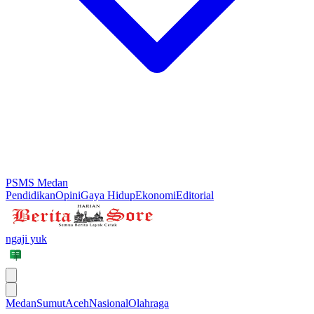
PSMS Medan
Pendidikan
Opini
Gaya Hidup
Ekonomi
Editorial
ngaji yuk
Medan
Sumut
Aceh
Nasional
Olahraga