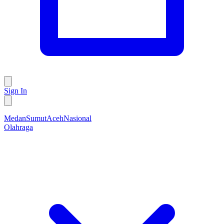
Sign In
Medan
Sumut
Aceh
Nasional
Olahraga