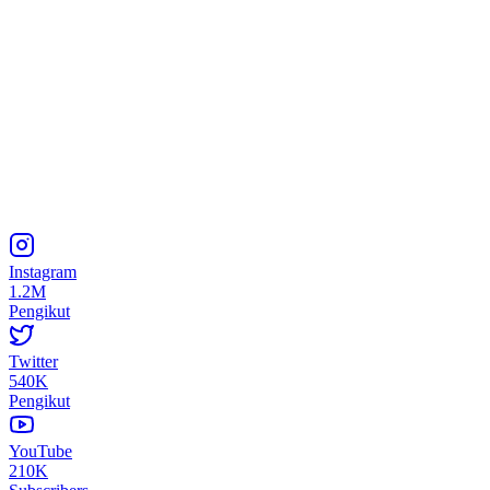
Instagram
1.2M
Pengikut
Twitter
540K
Pengikut
YouTube
210K