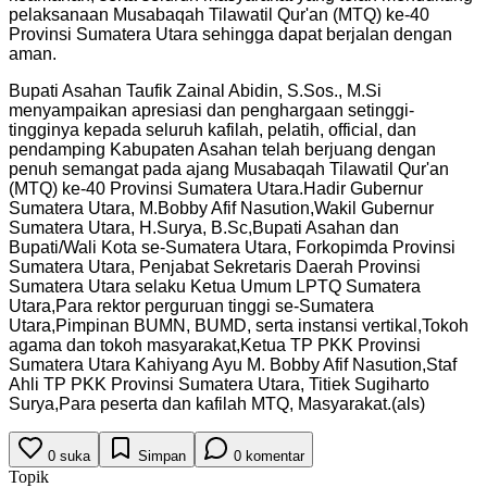
pelaksanaan Musabaqah Tilawatil Qur'an (MTQ) ke-40
Provinsi Sumatera Utara sehingga dapat berjalan dengan
aman.
Bupati Asahan Taufik Zainal Abidin, S.Sos., M.Si
menyampaikan apresiasi dan penghargaan setinggi-
tingginya kepada seluruh kafilah, pelatih, official, dan
pendamping Kabupaten Asahan telah berjuang dengan
penuh semangat pada ajang Musabaqah Tilawatil Qur'an
(MTQ) ke-40 Provinsi Sumatera Utara.Hadir Gubernur
Sumatera Utara, M.Bobby Afif Nasution,Wakil Gubernur
Sumatera Utara, H.Surya, B.Sc,Bupati Asahan dan
Bupati/Wali Kota se-Sumatera Utara, Forkopimda Provinsi
Sumatera Utara, Penjabat Sekretaris Daerah Provinsi
Sumatera Utara selaku Ketua Umum LPTQ Sumatera
Utara,Para rektor perguruan tinggi se-Sumatera
Utara,Pimpinan BUMN, BUMD, serta instansi vertikal,Tokoh
agama dan tokoh masyarakat,Ketua TP PKK Provinsi
Sumatera Utara Kahiyang Ayu M. Bobby Afif Nasution,Staf
Ahli TP PKK Provinsi Sumatera Utara, Titiek Sugiharto
Surya,Para peserta dan kafilah MTQ, Masyarakat.(als)
0
suka
Simpan
0
komentar
Topik