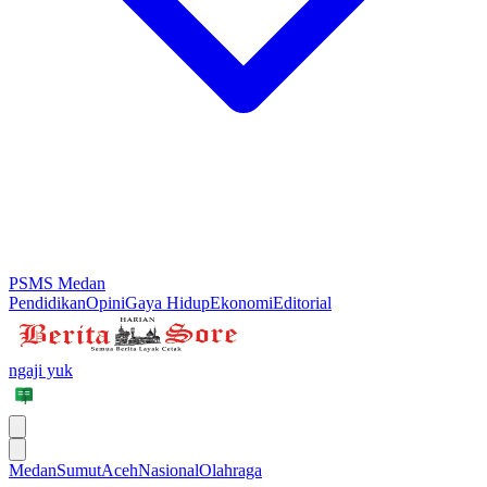
PSMS Medan
Pendidikan
Opini
Gaya Hidup
Ekonomi
Editorial
ngaji yuk
Medan
Sumut
Aceh
Nasional
Olahraga