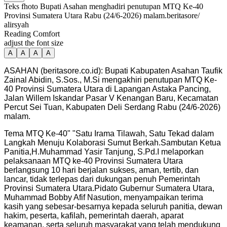
Teks fhoto Bupati Asahan menghadiri penutupan MTQ Ke-40
Provinsi Sumatera Utara Rabu (24/6-2026) malam.beritasore/
alirsyah
Reading Comfort
adjust the font size
A
A
A
A
ASAHAN (beritasore.co.id): Bupati Kabupaten Asahan Taufik
Zainal Abidin, S.Sos., M.Si mengakhiri penutupan MTQ Ke-
40 Provinsi Sumatera Utara di Lapangan Astaka Pancing,
Jalan Willem Iskandar Pasar V Kenangan Baru, Kecamatan
Percut Sei Tuan, Kabupaten Deli Serdang Rabu (24/6-2026)
malam.
Tema MTQ Ke-40" "Satu Irama Tilawah, Satu Tekad dalam
Langkah Menuju Kolaborasi Sumut Berkah.Sambutan Ketua
Panitia,H.Muhammad Yasir Tanjung, S.Pd.I melaporkan
pelaksanaan MTQ ke-40 Provinsi Sumatera Utara
berlangsung 10 hari berjalan sukses, aman, tertib, dan
lancar, tidak terlepas dari dukungan penuh Pemerintah
Provinsi Sumatera Utara.Pidato Gubernur Sumatera Utara,
Muhammad Bobby Afif Nasution, menyampaikan terima
kasih yang sebesar-besarnya kepada seluruh panitia, dewan
hakim, peserta, kafilah, pemerintah daerah, aparat
keamanan, serta seluruh masyarakat yang telah mendukung