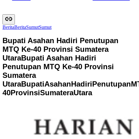
Berita
B
e
r
i
t
a
Sumut
S
u
m
u
t
Bupati Asahan Hadiri Penutupan
MTQ Ke-40 Provinsi Sumatera
Utara
Bupati Asahan Hadiri
Penutupan MTQ Ke-40 Provinsi
Sumatera
Utara
B
u
p
a
t
i
A
s
a
h
a
n
H
a
d
i
r
i
P
e
n
u
t
u
p
a
n
M
4
0
P
r
o
v
i
n
s
i
S
u
m
a
t
e
r
a
U
t
a
r
a