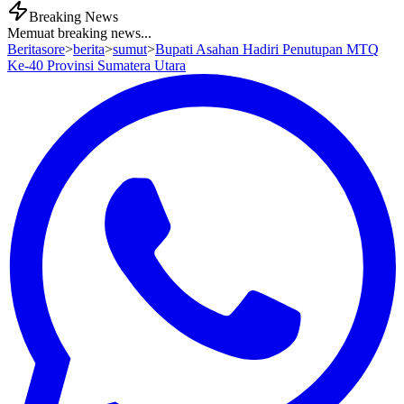
Breaking News
Memuat breaking news...
Beritasore
>
berita
>
sumut
>
Bupati Asahan Hadiri Penutupan MTQ
Ke-40 Provinsi Sumatera Utara