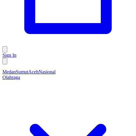
Sign In
Medan
Sumut
Aceh
Nasional
Olahraga