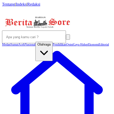
Tentang
|
Indeks
|
Redaksi
Olahraga
Medan
Sumut
Aceh
Nasional
Pendidikan
Opini
Gaya Hidup
Ekonomi
Editorial