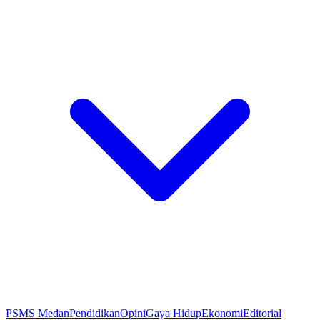
PSMS Medan
Pendidikan
Opini
Gaya Hidup
Ekonomi
Editorial