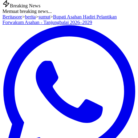
Breaking News
Memuat breaking news...
Beritasore
>
berita
>
sumut
>
Bupati Asahan Hadiri Pelantikan
Forwakum Asahan - Tanjungbalai 2026–2029