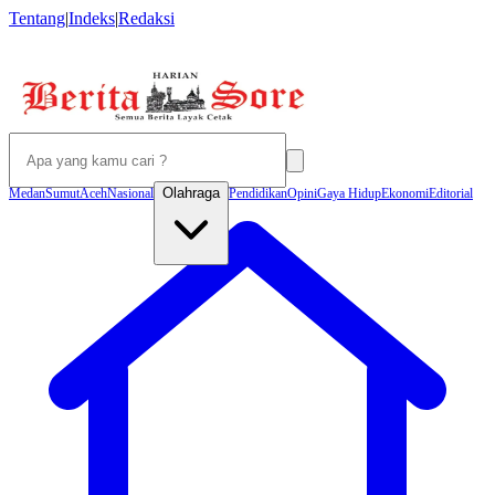
Tentang
|
Indeks
|
Redaksi
Olahraga
Medan
Sumut
Aceh
Nasional
Pendidikan
Opini
Gaya Hidup
Ekonomi
Editorial