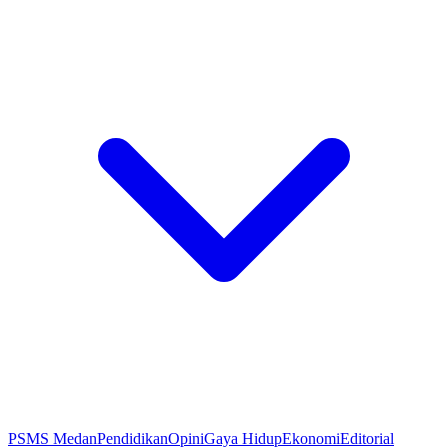
PSMS Medan
Pendidikan
Opini
Gaya Hidup
Ekonomi
Editorial