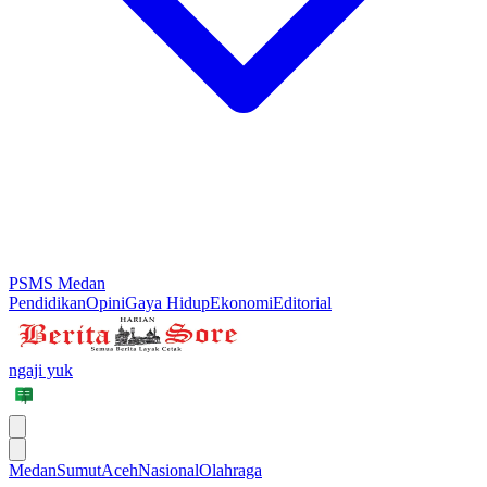
PSMS Medan
Pendidikan
Opini
Gaya Hidup
Ekonomi
Editorial
ngaji yuk
Medan
Sumut
Aceh
Nasional
Olahraga