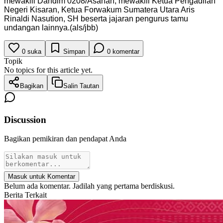
mewakili Dandim 0208/Asahan, mewakili Ketua Pengadilan
Negeri Kisaran, Ketua Forwakum Sumatera Utara Aris
Rinaldi Nasution, SH beserta jajaran pengurus tamu
undangan lainnya.(als/jbb)
0
suka
Simpan
0
komentar
Topik
No topics for this article yet.
Bagikan
Salin Tautan
Discussion
Bagikan pemikiran dan pendapat Anda
Masuk untuk Komentar
Belum ada komentar. Jadilah yang pertama berdiskusi.
Berita Terkait