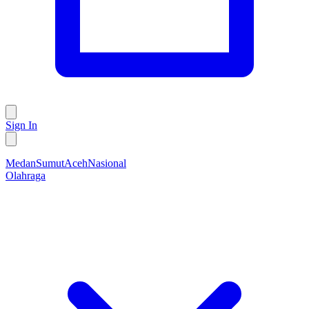
Sign In
Medan
Sumut
Aceh
Nasional
Olahraga