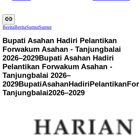
Berita
B
e
r
i
t
a
Sumut
S
u
m
u
t
Bupati Asahan Hadiri Pelantikan
Forwakum Asahan - Tanjungbalai
2026–2029
Bupati Asahan Hadiri
Pelantikan Forwakum Asahan -
Tanjungbalai 2026–
2029
B
u
p
a
t
i
A
s
a
h
a
n
H
a
d
i
r
i
P
e
l
a
n
t
i
k
a
n
F
o
r
T
a
n
j
u
n
g
b
a
l
a
i
2
0
2
6
–
2
0
2
9