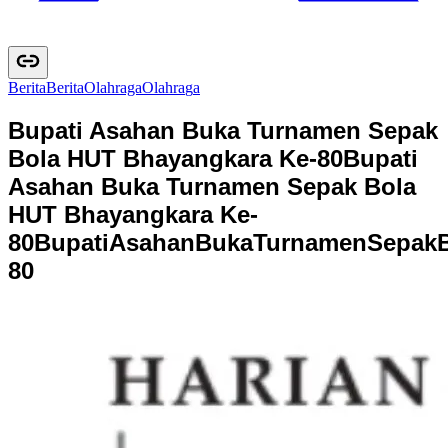
Berita
B
e
r
i
t
a
Olahraga
O
l
a
h
r
a
g
a
Bupati Asahan Buka Turnamen Sepak
Bola HUT Bhayangkara Ke-80
Bupati
Asahan Buka Turnamen Sepak Bola
HUT Bhayangkara Ke-
80
B
u
p
a
t
i
A
s
a
h
a
n
B
u
k
a
T
u
r
n
a
m
e
n
S
e
p
a
k
8
0