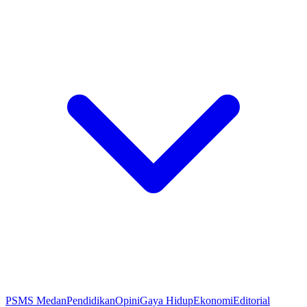
PSMS Medan
Pendidikan
Opini
Gaya Hidup
Ekonomi
Editorial