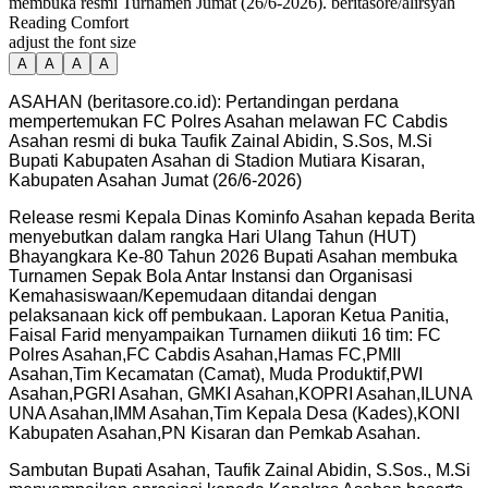
membuka resmi Turnamen Jumat (26/6-2026). beritasore/alirsyah
Reading Comfort
adjust the font size
A
A
A
A
ASAHAN (beritasore.co.id): Pertandingan perdana
mempertemukan FC Polres Asahan melawan FC Cabdis
Asahan resmi di buka Taufik Zainal Abidin, S.Sos, M.Si
Bupati Kabupaten Asahan di Stadion Mutiara Kisaran,
Kabupaten Asahan Jumat (26/6-2026)
Release resmi Kepala Dinas Kominfo Asahan kepada Berita
menyebutkan dalam rangka Hari Ulang Tahun (HUT)
Bhayangkara Ke-80 Tahun 2026 Bupati Asahan membuka
Turnamen Sepak Bola Antar Instansi dan Organisasi
Kemahasiswaan/Kepemudaan ditandai dengan
pelaksanaan kick off pembukaan. Laporan Ketua Panitia,
Faisal Farid menyampaikan Turnamen diikuti 16 tim: FC
Polres Asahan,FC Cabdis Asahan,Hamas FC,PMII
Asahan,Tim Kecamatan (Camat), Muda Produktif,PWI
Asahan,PGRI Asahan, GMKI Asahan,KOPRI Asahan,ILUNA
UNA Asahan,IMM Asahan,Tim Kepala Desa (Kades),KONI
Kabupaten Asahan,PN Kisaran dan Pemkab Asahan.
Sambutan Bupati Asahan, Taufik Zainal Abidin, S.Sos., M.Si