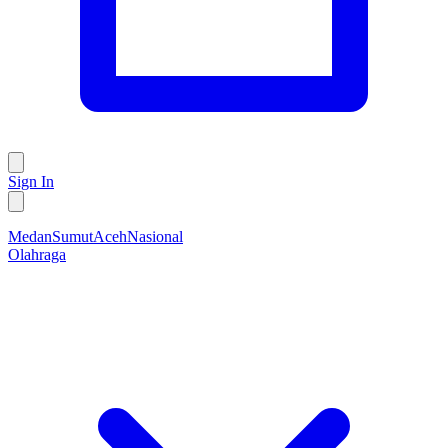
Sign In
Medan
Sumut
Aceh
Nasional
Olahraga