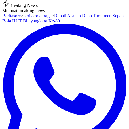
Breaking News
Memuat breaking news...
Beritasore
>
berita
>
olahraga
>
Bupati Asahan Buka Turnamen Sepak
Bola HUT Bhayangkara Ke-80