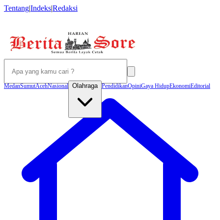
Tentang
|
Indeks
|
Redaksi
Olahraga
Medan
Sumut
Aceh
Nasional
Pendidikan
Opini
Gaya Hidup
Ekonomi
Editorial