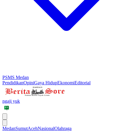
PSMS Medan
Pendidikan
Opini
Gaya Hidup
Ekonomi
Editorial
ngaji yuk
Medan
Sumut
Aceh
Nasional
Olahraga