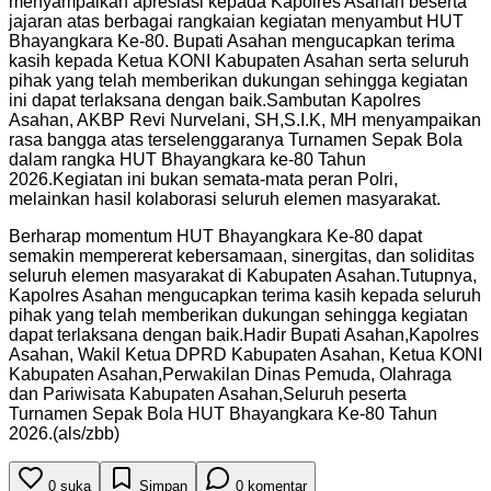
menyampaikan apresiasi kepada Kapolres Asahan beserta
jajaran atas berbagai rangkaian kegiatan menyambut HUT
Bhayangkara Ke-80. Bupati Asahan mengucapkan terima
kasih kepada Ketua KONI Kabupaten Asahan serta seluruh
pihak yang telah memberikan dukungan sehingga kegiatan
ini dapat terlaksana dengan baik.Sambutan Kapolres
Asahan, AKBP Revi Nurvelani, SH,S.I.K, MH menyampaikan
rasa bangga atas terselenggaranya Turnamen Sepak Bola
dalam rangka HUT Bhayangkara ke-80 Tahun
2026.Kegiatan ini bukan semata-mata peran Polri,
melainkan hasil kolaborasi seluruh elemen masyarakat.
Berharap momentum HUT Bhayangkara Ke-80 dapat
semakin mempererat kebersamaan, sinergitas, dan soliditas
seluruh elemen masyarakat di Kabupaten Asahan.Tutupnya,
Kapolres Asahan mengucapkan terima kasih kepada seluruh
pihak yang telah memberikan dukungan sehingga kegiatan
dapat terlaksana dengan baik.Hadir Bupati Asahan,Kapolres
Asahan, Wakil Ketua DPRD Kabupaten Asahan, Ketua KONI
Kabupaten Asahan,Perwakilan Dinas Pemuda, Olahraga
dan Pariwisata Kabupaten Asahan,Seluruh peserta
Turnamen Sepak Bola HUT Bhayangkara Ke-80 Tahun
2026.(als/zbb)
0
suka
Simpan
0
komentar