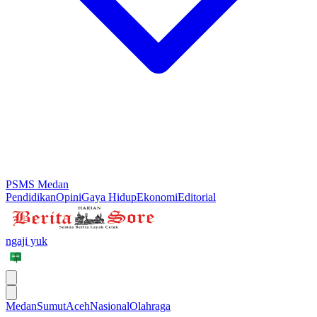
PSMS Medan
Pendidikan
Opini
Gaya Hidup
Ekonomi
Editorial
ngaji yuk
Medan
Sumut
Aceh
Nasional
Olahraga