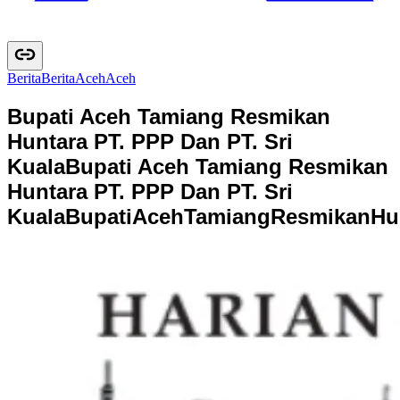
Berita
B
e
r
i
t
a
Aceh
A
c
e
h
Bupati Aceh Tamiang Resmikan
Huntara PT. PPP Dan PT. Sri
Kuala
Bupati Aceh Tamiang Resmikan
Huntara PT. PPP Dan PT. Sri
Kuala
B
u
p
a
t
i
A
c
e
h
T
a
m
i
a
n
g
R
e
s
m
i
k
a
n
H
u