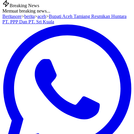
Breaking News
Memuat breaking news...
Beritasore
>
berita
>
aceh
>
Bupati Aceh Tamiang Resmikan Huntara
PT. PPP Dan PT. Sri Kuala