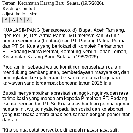
Terban, Kecamatan Karang Baru, Selasa, (19/5/2026).
Reading Comfort
adjust the font size
A
A
A
A
KUALASIMPANG (beritasore.co.id): Bupati Aceh Tamiang,
Irjen Pol. (P) Drs. Armia Pahmi, MH meresmikan 66 unit
hunian sementara (huntara) dari PT. Padang Palma Permai
dan PT. Sri Kuala yang berlokasi di Komplek Perkantoran
PT. Padang Palma Permai, Kampung Kebun Tanah Terban,
Kecamatan Karang Baru, Selasa, (19/5/2026).
Program ini sebagai wujud komitmen perusahaan dalam
mendukung pembangunan, pemberdayaan masyarakat, dan
peningkatan kesejahteraan bersama terutama bagi para
karyawan yang terdampak bencana tahun 2025 lalu.
Bupati menyampaikan apresiasi setinggi-tingginya dan rasa
terima kasih yang mendalam kepada Pimpinan PT. Padang
Palma Permai dan PT. Sri Kuala atas bantuan pembangunan
huntara ini, wujud nyata kepedulian sosial dan kolaborasi
yang luar biasa antara pihak perusahaan dengan pemerintah
daerah.
“Kita semua patut bersyukur, di tengah masa-masa sulit,