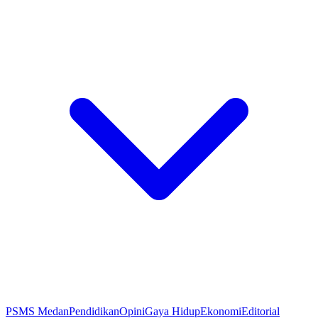
PSMS Medan
Pendidikan
Opini
Gaya Hidup
Ekonomi
Editorial