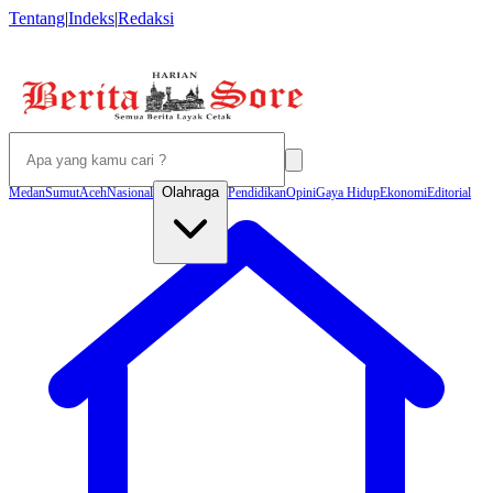
Tentang
|
Indeks
|
Redaksi
Olahraga
Medan
Sumut
Aceh
Nasional
Pendidikan
Opini
Gaya Hidup
Ekonomi
Editorial