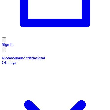
Sign In
Medan
Sumut
Aceh
Nasional
Olahraga