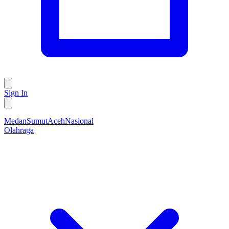
Sign In
Medan
Sumut
Aceh
Nasional
Olahraga