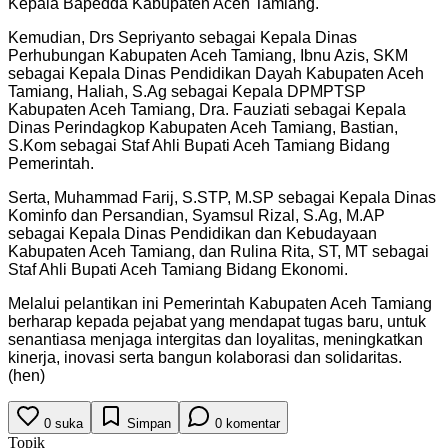
Kepala Bapedda Kabupaten Aceh Tamiang.
Kemudian, Drs Sepriyanto sebagai Kepala Dinas
Perhubungan Kabupaten Aceh Tamiang, Ibnu Azis, SKM
sebagai Kepala Dinas Pendidikan Dayah Kabupaten Aceh
Tamiang, Haliah, S.Ag sebagai Kepala DPMPTSP
Kabupaten Aceh Tamiang, Dra. Fauziati sebagai Kepala
Dinas Perindagkop Kabupaten Aceh Tamiang, Bastian,
S.Kom sebagai Staf Ahli Bupati Aceh Tamiang Bidang
Pemerintah.
Serta, Muhammad Farij, S.STP, M.SP sebagai Kepala Dinas
Kominfo dan Persandian, Syamsul Rizal, S.Ag, M.AP
sebagai Kepala Dinas Pendidikan dan Kebudayaan
Kabupaten Aceh Tamiang, dan Rulina Rita, ST, MT sebagai
Staf Ahli Bupati Aceh Tamiang Bidang Ekonomi.
Melalui pelantikan ini Pemerintah Kabupaten Aceh Tamiang
berharap kepada pejabat yang mendapat tugas baru, untuk
senantiasa menjaga intergitas dan loyalitas, meningkatkan
kinerja, inovasi serta bangun kolaborasi dan solidaritas.
(hen)
0
suka
Simpan
0
komentar
Topik