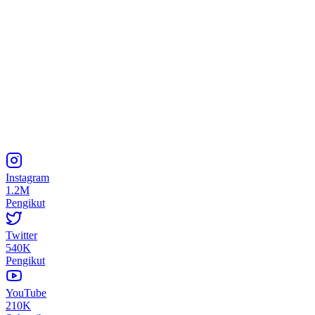
Instagram
1.2M
Pengikut
Twitter
540K
Pengikut
YouTube
210K