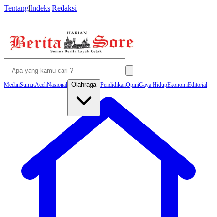
Tentang
|
Indeks
|
Redaksi
Olahraga
Medan
Sumut
Aceh
Nasional
Pendidikan
Opini
Gaya Hidup
Ekonomi
Editorial