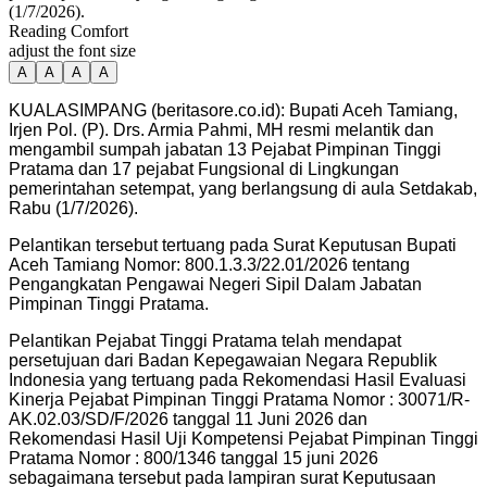
(1/7/2026).
Reading Comfort
adjust the font size
A
A
A
A
KUALASIMPANG (beritasore.co.id): Bupati Aceh Tamiang,
Irjen Pol. (P). Drs. Armia Pahmi, MH resmi melantik dan
mengambil sumpah jabatan 13 Pejabat Pimpinan Tinggi
Pratama dan 17 pejabat Fungsional di Lingkungan
pemerintahan setempat, yang berlangsung di aula Setdakab,
Rabu (1/7/2026).
Pelantikan tersebut tertuang pada Surat Keputusan Bupati
Aceh Tamiang Nomor: 800.1.3.3/22.01/2026 tentang
Pengangkatan Pengawai Negeri Sipil Dalam Jabatan
Pimpinan Tinggi Pratama.
Pelantikan Pejabat Tinggi Pratama telah mendapat
persetujuan dari Badan Kepegawaian Negara Republik
Indonesia yang tertuang pada Rekomendasi Hasil Evaluasi
Kinerja Pejabat Pimpinan Tinggi Pratama Nomor : 30071/R-
AK.02.03/SD/F/2026 tanggal 11 Juni 2026 dan
Rekomendasi Hasil Uji Kompetensi Pejabat Pimpinan Tinggi
Pratama Nomor : 800/1346 tanggal 15 juni 2026
sebagaimana tersebut pada lampiran surat Keputusaan