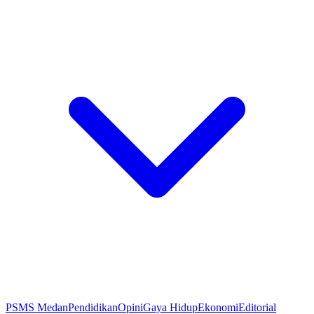
PSMS Medan
Pendidikan
Opini
Gaya Hidup
Ekonomi
Editorial