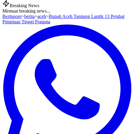
Breaking News
Memuat breaking news...
Beritasore
>
berita
>
aceh
>
Bupati Aceh Tamiang Lantik 13 Pejabat
Pimpinan Tinggi Pratama