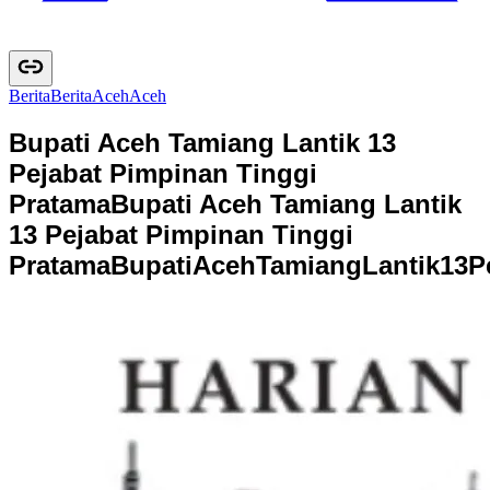
Berita
B
e
r
i
t
a
Aceh
A
c
e
h
Bupati Aceh Tamiang Lantik 13
Pejabat Pimpinan Tinggi
Pratama
Bupati Aceh Tamiang Lantik
13 Pejabat Pimpinan Tinggi
Pratama
B
u
p
a
t
i
A
c
e
h
T
a
m
i
a
n
g
L
a
n
t
i
k
1
3
P