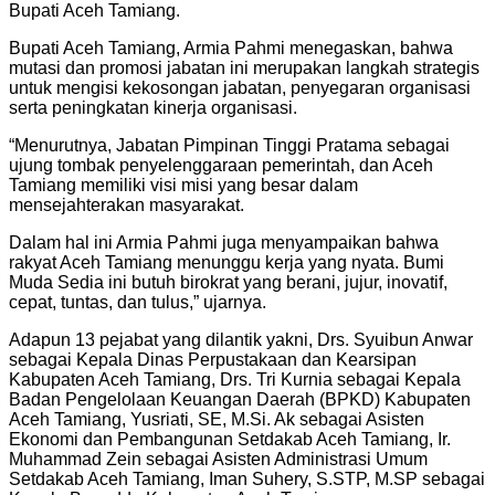
Bupati Aceh Tamiang.
Bupati Aceh Tamiang, Armia Pahmi menegaskan, bahwa
mutasi dan promosi jabatan ini merupakan langkah strategis
untuk mengisi kekosongan jabatan, penyegaran organisasi
serta peningkatan kinerja organisasi.
“Menurutnya, Jabatan Pimpinan Tinggi Pratama sebagai
ujung tombak penyelenggaraan pemerintah, dan Aceh
Tamiang memiliki visi misi yang besar dalam
mensejahterakan masyarakat.
Dalam hal ini Armia Pahmi juga menyampaikan bahwa
rakyat Aceh Tamiang menunggu kerja yang nyata. Bumi
Muda Sedia ini butuh birokrat yang berani, jujur, inovatif,
cepat, tuntas, dan tulus,” ujarnya.
Adapun 13 pejabat yang dilantik yakni, Drs. Syuibun Anwar
sebagai Kepala Dinas Perpustakaan dan Kearsipan
Kabupaten Aceh Tamiang, Drs. Tri Kurnia sebagai Kepala
Badan Pengelolaan Keuangan Daerah (BPKD) Kabupaten
Aceh Tamiang, Yusriati, SE, M.Si. Ak sebagai Asisten
Ekonomi dan Pembangunan Setdakab Aceh Tamiang, Ir.
Muhammad Zein sebagai Asisten Administrasi Umum
Setdakab Aceh Tamiang, Iman Suhery, S.STP, M.SP sebagai