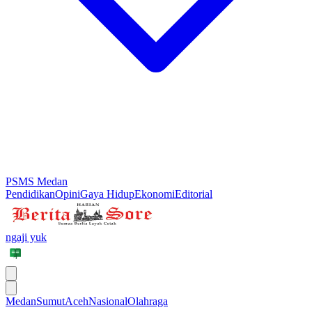
PSMS Medan
Pendidikan
Opini
Gaya Hidup
Ekonomi
Editorial
ngaji yuk
Medan
Sumut
Aceh
Nasional
Olahraga