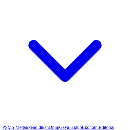
PSMS Medan
Pendidikan
Opini
Gaya Hidup
Ekonomi
Editorial