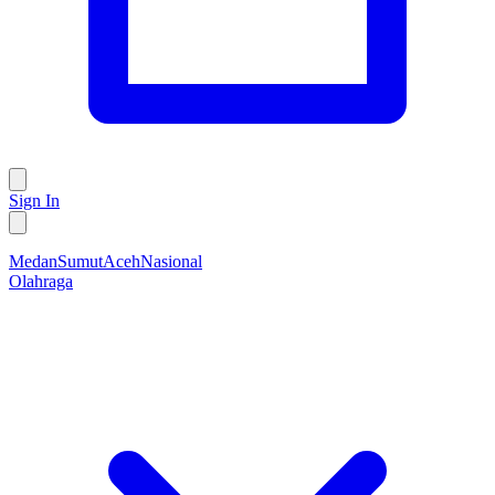
Sign In
Medan
Sumut
Aceh
Nasional
Olahraga