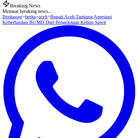
Breaking News
Memuat breaking news...
Beritasore
>
berita
>
aceh
>
Bupati Aceh Tamiang Apresiasi
Keberhasilan BUMD Dari Pengelolaan Kebun Sawit