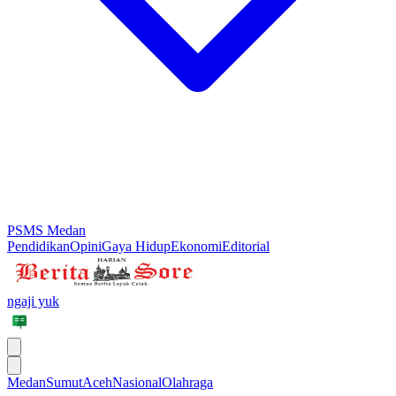
PSMS Medan
Pendidikan
Opini
Gaya Hidup
Ekonomi
Editorial
ngaji yuk
Medan
Sumut
Aceh
Nasional
Olahraga