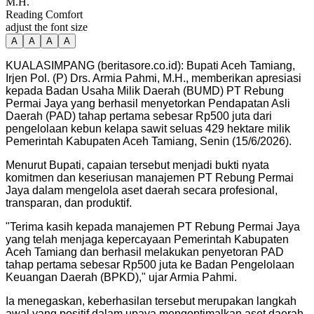
M.H.
Reading Comfort
adjust the font size
A
A
A
A
KUALASIMPANG (beritasore.co.id): Bupati Aceh Tamiang,
Irjen Pol. (P) Drs. Armia Pahmi, M.H., memberikan apresiasi
kepada Badan Usaha Milik Daerah (BUMD) PT Rebung
Permai Jaya yang berhasil menyetorkan Pendapatan Asli
Daerah (PAD) tahap pertama sebesar Rp500 juta dari
pengelolaan kebun kelapa sawit seluas 429 hektare milik
Pemerintah Kabupaten Aceh Tamiang, Senin (15/6/2026).
Menurut Bupati, capaian tersebut menjadi bukti nyata
komitmen dan keseriusan manajemen PT Rebung Permai
Jaya dalam mengelola aset daerah secara profesional,
transparan, dan produktif.
"Terima kasih kepada manajemen PT Rebung Permai Jaya
yang telah menjaga kepercayaan Pemerintah Kabupaten
Aceh Tamiang dan berhasil melakukan penyetoran PAD
tahap pertama sebesar Rp500 juta ke Badan Pengelolaan
Keuangan Daerah (BPKD)," ujar Armia Pahmi.
Ia menegaskan, keberhasilan tersebut merupakan langkah
awal yang positif dalam upaya mengoptimalkan aset daerah