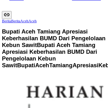
Berita
B
e
r
i
t
a
Aceh
A
c
e
h
Bupati Aceh Tamiang Apresiasi
Keberhasilan BUMD Dari Pengelolaan
Kebun Sawit
Bupati Aceh Tamiang
Apresiasi Keberhasilan BUMD Dari
Pengelolaan Kebun
Sawit
B
u
p
a
t
i
A
c
e
h
T
a
m
i
a
n
g
A
p
r
e
s
i
a
s
i
K
e