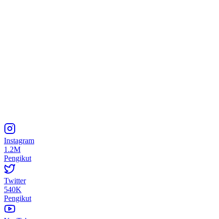
Instagram
1.2M
Pengikut
Twitter
540K
Pengikut