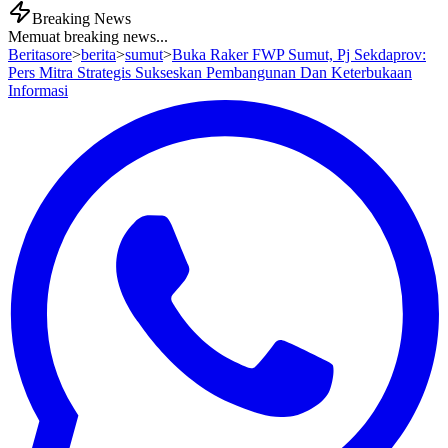
Breaking News
Memuat breaking news...
Beritasore
>
berita
>
sumut
>
Buka Raker FWP Sumut, Pj Sekdaprov:
Pers Mitra Strategis Sukseskan Pembangunan Dan Keterbukaan
Informasi