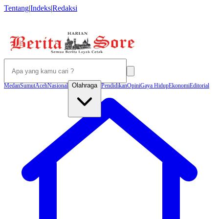
Tentang
|
Indeks
|
Redaksi
Olahraga
Medan
Sumut
Aceh
Nasional
Pendidikan
Opini
Gaya Hidup
Ekonomi
Editorial