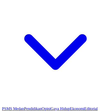
PSMS Medan
Pendidikan
Opini
Gaya Hidup
Ekonomi
Editorial