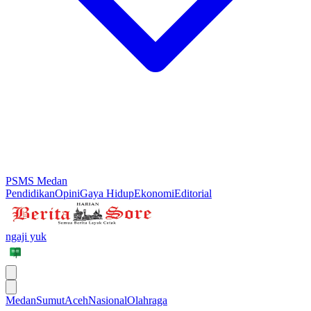
PSMS Medan
Pendidikan
Opini
Gaya Hidup
Ekonomi
Editorial
ngaji yuk
Medan
Sumut
Aceh
Nasional
Olahraga