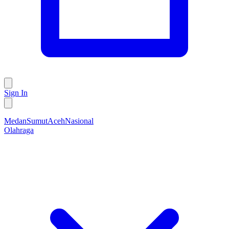
Sign In
Medan
Sumut
Aceh
Nasional
Olahraga