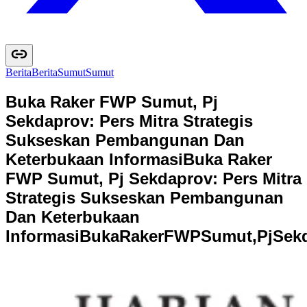
Berita
B
e
r
i
t
a
Sumut
S
u
m
u
t
Buka Raker FWP Sumut, Pj
Sekdaprov: Pers Mitra Strategis
Sukseskan Pembangunan Dan
Keterbukaan Informasi
Buka Raker
FWP Sumut, Pj Sekdaprov: Pers Mitra
Strategis Sukseskan Pembangunan
Dan Keterbukaan
Informasi
B
u
k
a
R
a
k
e
r
F
W
P
S
u
m
u
t
,
P
j
S
e
k