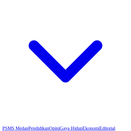
PSMS Medan
Pendidikan
Opini
Gaya Hidup
Ekonomi
Editorial