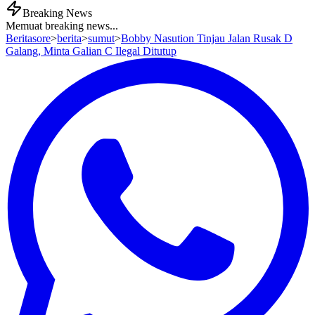
Breaking News
Memuat breaking news...
Beritasore
>
berita
>
sumut
>
Bobby Nasution Tinjau Jalan Rusak D
Galang, Minta Galian C Ilegal Ditutup