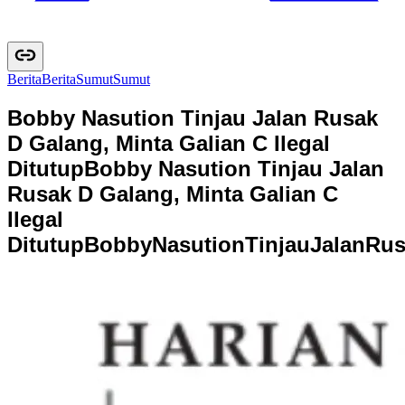
Berita
B
e
r
i
t
a
Sumut
S
u
m
u
t
Bobby Nasution Tinjau Jalan Rusak
D Galang, Minta Galian C Ilegal
Ditutup
Bobby Nasution Tinjau Jalan
Rusak D Galang, Minta Galian C
Ilegal
Ditutup
B
o
b
b
y
N
a
s
u
t
i
o
n
T
i
n
j
a
u
J
a
l
a
n
R
u