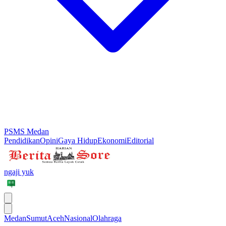
PSMS Medan
Pendidikan
Opini
Gaya Hidup
Ekonomi
Editorial
ngaji yuk
Medan
Sumut
Aceh
Nasional
Olahraga