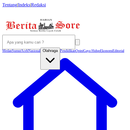
Tentang
|
Indeks
|
Redaksi
Olahraga
Medan
Sumut
Aceh
Nasional
Pendidikan
Opini
Gaya Hidup
Ekonomi
Editorial