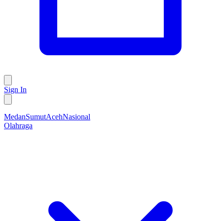
Sign In
Medan
Sumut
Aceh
Nasional
Olahraga