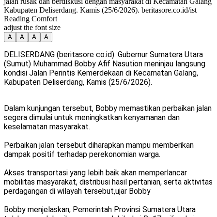
jalan rusak dan berdiskusi dengan masyarakat di Kecamatan Galang
Kabupaten Deliserdang. Kamis (25/6/2026). beritasore.co.id/ist
Reading Comfort
adjust the font size
A
A
A
A
DELISERDANG (beritasore co.id): Gubernur Sumatera Utara
(Sumut) Muhammad Bobby Afif Nasution meninjau langsung
kondisi Jalan Perintis Kemerdekaan di Kecamatan Galang,
Kabupaten Deliserdang, Kamis (25/6/2026).
Dalam kunjungan tersebut, Bobby memastikan perbaikan jalan
segera dimulai untuk meningkatkan kenyamanan dan
keselamatan masyarakat.
Perbaikan jalan tersebut diharapkan mampu memberikan
dampak positif terhadap perekonomian warga.
Akses transportasi yang lebih baik akan memperlancar
mobilitas masyarakat, distribusi hasil pertanian, serta aktivitas
perdagangan di wilayah tersebut,ujar Bobby
Bobby menjelaskan, Pemerintah Provinsi Sumatera Utara