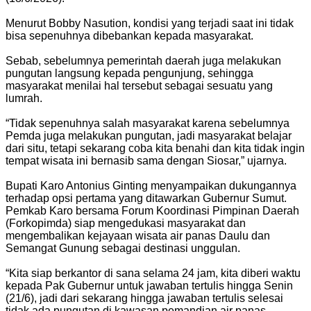
Menurut Bobby Nasution, kondisi yang terjadi saat ini tidak
bisa sepenuhnya dibebankan kepada masyarakat.
Sebab, sebelumnya pemerintah daerah juga melakukan
pungutan langsung kepada pengunjung, sehingga
masyarakat menilai hal tersebut sebagai sesuatu yang
lumrah.
“Tidak sepenuhnya salah masyarakat karena sebelumnya
Pemda juga melakukan pungutan, jadi masyarakat belajar
dari situ, tetapi sekarang coba kita benahi dan kita tidak ingin
tempat wisata ini bernasib sama dengan Siosar,” ujarnya.
Bupati Karo Antonius Ginting menyampaikan dukungannya
terhadap opsi pertama yang ditawarkan Gubernur Sumut.
Pemkab Karo bersama Forum Koordinasi Pimpinan Daerah
(Forkopimda) siap mengedukasi masyarakat dan
mengembalikan kejayaan wisata air panas Daulu dan
Semangat Gunung sebagai destinasi unggulan.
“Kita siap berkantor di sana selama 24 jam, kita diberi waktu
kepada Pak Gubernur untuk jawaban tertulis hingga Senin
(21/6), jadi dari sekarang hingga jawaban tertulis selesai
tidak ada pungutan di kawasan pemandian air panas.