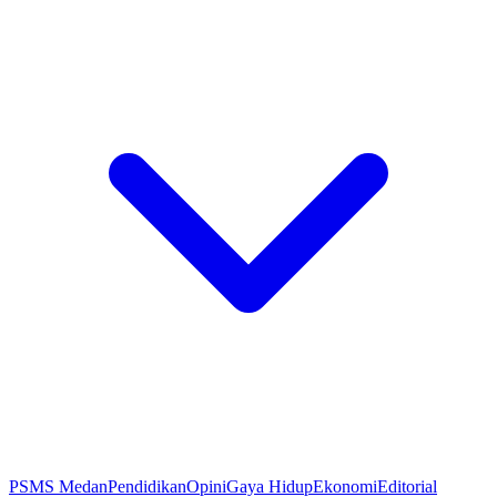
PSMS Medan
Pendidikan
Opini
Gaya Hidup
Ekonomi
Editorial