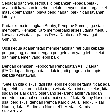
Sebagai gantinya, retribusi dibebankan kepada pelaku
usaha di kawasan tersebut melalui penyesuaian harga tiket
masuk pemandian, biaya penginapan, parkir, dan layanan
lainnya.
Pada skema ini,ungkap Bobby, Pemprov Sumut juga siap
membantu Pemkab Karo memperbaiki akses utama menuju
kawasan wisata air panas Desa Daulu dan Semangat
Gunung.
Opsi kedua adalah tetap memberlakukan retribusi kepada
pengunjung, namun dengan pengelolaan yang lebih ketat
dan manajemen yang lebih baik.
Dengan demikian, kebocoran Pendapatan Asli Daerah
(PAD) dapat dicegah dan tidak terjadi pungutan berlapis
kepada wisatawan.
“Setelah kita diskusi tadi kita lebih ke opsi pertama, tidak ada
lagi retribusi karena kita ingin wisata Karo ini naik kelas, kita
sudah belajar dari Siosar yang sekarang akhirnya sudah
meredup padahal sempat ramai sekali,” kata Bobby Nasution
usai berdiskusi dengan Pemda Karo di Aula Tengku Rizal
Nurdin, Jalan Sudirman Nomor 41, Medan, Kamis
(18/6/2026).