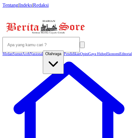
Tentang
|
Indeks
|
Redaksi
Olahraga
Medan
Sumut
Aceh
Nasional
Pendidikan
Opini
Gaya Hidup
Ekonomi
Editorial