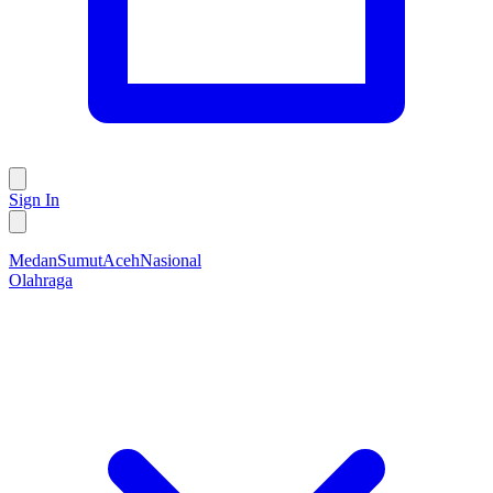
Sign In
Medan
Sumut
Aceh
Nasional
Olahraga