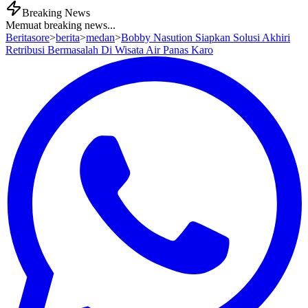
Breaking News
Memuat breaking news...
Beritasore
>
berita
>
medan
>
Bobby Nasution Siapkan Solusi Akhiri
Retribusi Bermasalah Di Wisata Air Panas Karo