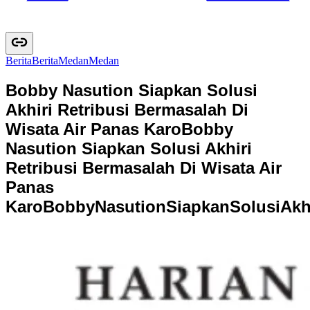
Berita
B
e
r
i
t
a
Medan
M
e
d
a
n
Bobby Nasution Siapkan Solusi
Akhiri Retribusi Bermasalah Di
Wisata Air Panas Karo
Bobby
Nasution Siapkan Solusi Akhiri
Retribusi Bermasalah Di Wisata Air
Panas
Karo
B
o
b
b
y
N
a
s
u
t
i
o
n
S
i
a
p
k
a
n
S
o
l
u
s
i
A
k