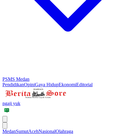
PSMS Medan
Pendidikan
Opini
Gaya Hidup
Ekonomi
Editorial
ngaji yuk
Medan
Sumut
Aceh
Nasional
Olahraga