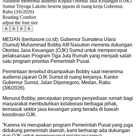
Nasution menerima audiensi Kepala Otoritas Jasa Keuangan (OJK)
Sumut Triyoga Laksito beserta jajaran di ruang kerja Gubernur,
Rabu (3/6/2026)
Reading Comfort
adjust the font size
A
A
A
A
MEDAN (beritasore.co.id): Gubernur Sumatera Utara
(Sumut) Muhammad Bobby Afif Nasution meminta dukungan
Otoritas Jasa Keuangan (OJK) Sumut untuk mempercepat
pelaksanaan Program Tiga Juta Rumah yang menjadi salah
satu program prioritas Pemerintah Pusat.
Permintaan tersebut disampaikan Bobby saat menerima
audiensi jajaran OJK Sumut di ruang kerjanya, Kantor
Gubernur Sumut, Jalan Diponegoro, Medan, Rabu
(3/6/2026).
Menurut Bobby, percepatan program penyediaan rumah bagi
masyarakat membutuhkan kolaborasi berbagai pihak,
termasuk sektor jasa keuangan yang berada di bawah
koordinasi OJK.
“Karena ini merupakan program Pemerintah Pusat yang juga
didukung pemerintah daerah, kami berharap ada dukungan
dari OJK untuk mempercepat pelaksanaannya.