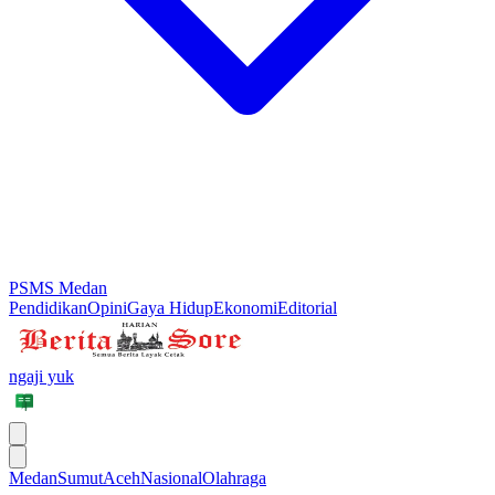
PSMS Medan
Pendidikan
Opini
Gaya Hidup
Ekonomi
Editorial
ngaji yuk
Medan
Sumut
Aceh
Nasional
Olahraga