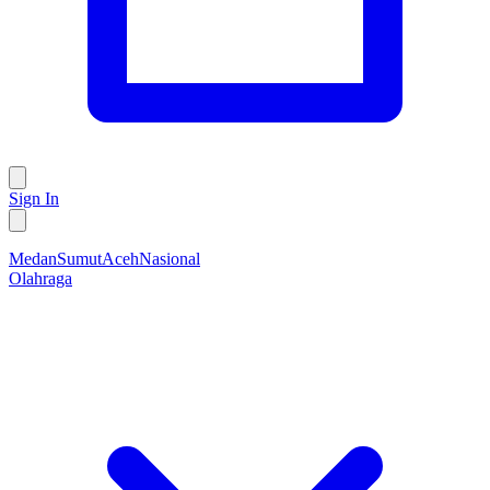
Sign In
Medan
Sumut
Aceh
Nasional
Olahraga