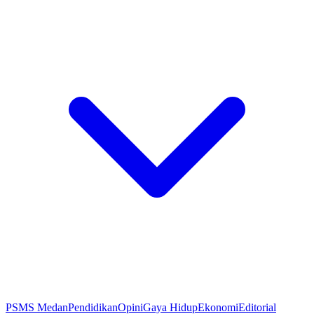
PSMS Medan
Pendidikan
Opini
Gaya Hidup
Ekonomi
Editorial