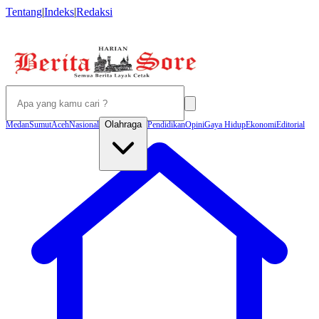
Tentang
|
Indeks
|
Redaksi
Olahraga
Medan
Sumut
Aceh
Nasional
Pendidikan
Opini
Gaya Hidup
Ekonomi
Editorial