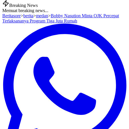
Breaking News
Memuat breaking news...
Beritasore
>
berita
>
medan
>
Bobby Nasution Minta OJK Percepat
Terlaksananya Program Tiga Juta Rumah