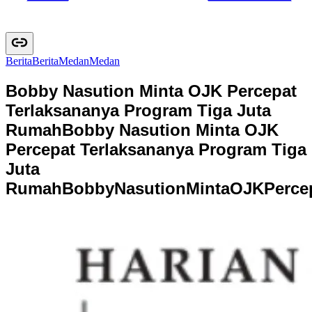
Berita
B
e
r
i
t
a
Medan
M
e
d
a
n
Bobby Nasution Minta OJK Percepat
Terlaksananya Program Tiga Juta
Rumah
Bobby Nasution Minta OJK
Percepat Terlaksananya Program Tiga
Juta
Rumah
B
o
b
b
y
N
a
s
u
t
i
o
n
M
i
n
t
a
O
J
K
P
e
r
c
e