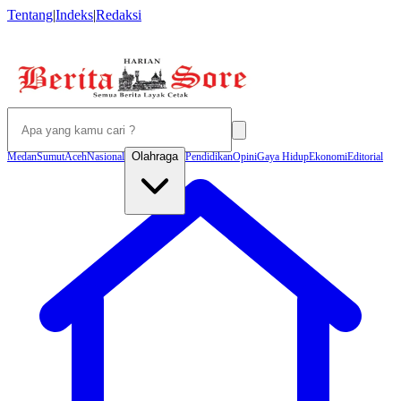
Tentang
|
Indeks
|
Redaksi
Olahraga
Medan
Sumut
Aceh
Nasional
Pendidikan
Opini
Gaya Hidup
Ekonomi
Editorial