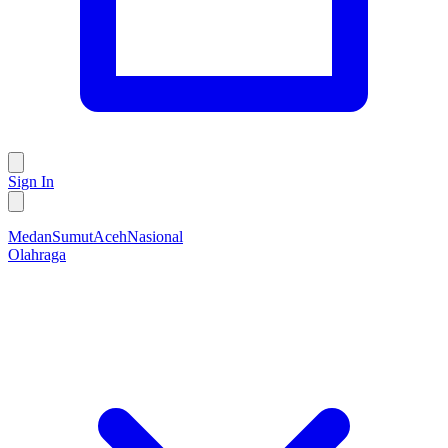
Sign In
Medan
Sumut
Aceh
Nasional
Olahraga