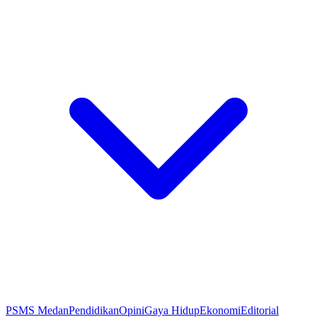
PSMS Medan
Pendidikan
Opini
Gaya Hidup
Ekonomi
Editorial