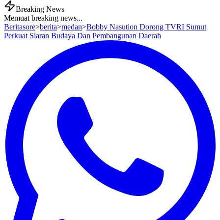
Breaking News
Memuat breaking news...
Beritasore
>
berita
>
medan
>
Bobby Nasution Dorong TVRI Sumut
Perkuat Siaran Budaya Dan Pembangunan Daerah