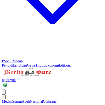
PSMS Medan
Pendidikan
Opini
Gaya Hidup
Ekonomi
Editorial
ngaji yuk
Medan
Sumut
Aceh
Nasional
Olahraga