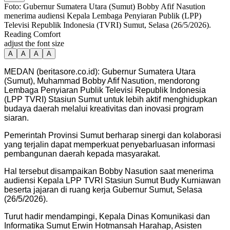
Foto: Gubernur Sumatera Utara (Sumut) Bobby Afif Nasution
menerima audiensi Kepala Lembaga Penyiaran Publik (LPP)
Televisi Republik Indonesia (TVRI) Sumut, Selasa (26/5/2026).
Reading Comfort
adjust the font size
A
A
A
A
MEDAN (beritasore.co.id): Gubernur Sumatera Utara
(Sumut), Muhammad Bobby Afif Nasution, mendorong
Lembaga Penyiaran Publik Televisi Republik Indonesia
(LPP TVRI) Stasiun Sumut untuk lebih aktif menghidupkan
budaya daerah melalui kreativitas dan inovasi program
siaran.
Pemerintah Provinsi Sumut berharap sinergi dan kolaborasi
yang terjalin dapat memperkuat penyebarluasan informasi
pembangunan daerah kepada masyarakat.
Hal tersebut disampaikan Bobby Nasution saat menerima
audiensi Kepala LPP TVRI Stasiun Sumut Budy Kurniawan
beserta jajaran di ruang kerja Gubernur Sumut, Selasa
(26/5/2026).
Turut hadir mendampingi, Kepala Dinas Komunikasi dan
Informatika Sumut Erwin Hotmansah Harahap, Asisten