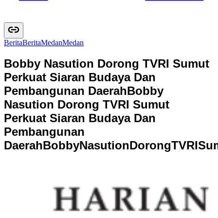
Berita
B
e
r
i
t
a
Medan
M
e
d
a
n
Bobby Nasution Dorong TVRI Sumut
Perkuat Siaran Budaya Dan
Pembangunan Daerah
Bobby
Nasution Dorong TVRI Sumut
Perkuat Siaran Budaya Dan
Pembangunan
Daerah
B
o
b
b
y
N
a
s
u
t
i
o
n
D
o
r
o
n
g
T
V
R
I
S
u