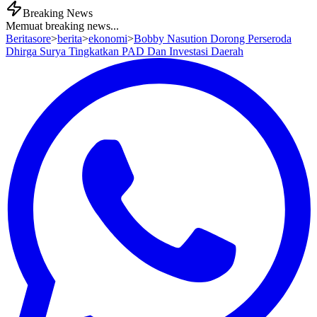
Breaking News
Memuat breaking news...
Beritasore
>
berita
>
ekonomi
>
Bobby Nasution Dorong Perseroda
Dhirga Surya Tingkatkan PAD Dan Investasi Daerah