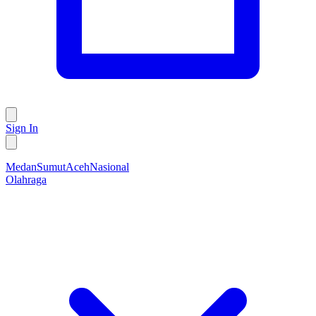
Sign In
Medan
Sumut
Aceh
Nasional
Olahraga