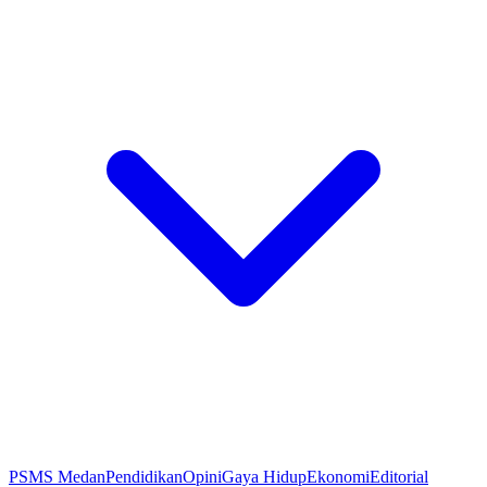
PSMS Medan
Pendidikan
Opini
Gaya Hidup
Ekonomi
Editorial