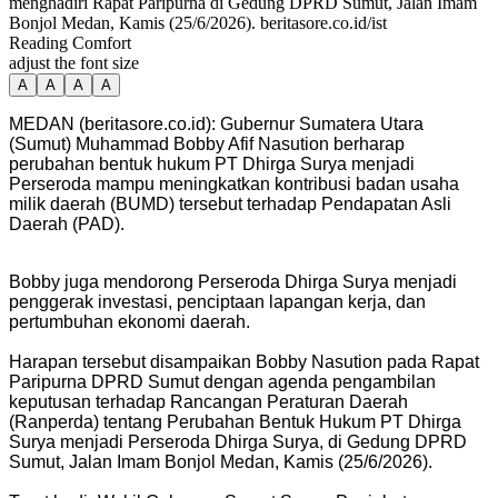
menghadiri Rapat Paripurna di Gedung DPRD Sumut, Jalan Imam
Bonjol Medan, Kamis (25/6/2026). beritasore.co.id/ist
Reading Comfort
adjust the font size
A
A
A
A
MEDAN (beritasore.co.id): Gubernur Sumatera Utara
(Sumut) Muhammad Bobby Afif Nasution berharap
perubahan bentuk hukum PT Dhirga Surya menjadi
Perseroda mampu meningkatkan kontribusi badan usaha
milik daerah (BUMD) tersebut terhadap Pendapatan Asli
Daerah (PAD).
Bobby juga mendorong Perseroda Dhirga Surya menjadi
penggerak investasi, penciptaan lapangan kerja, dan
pertumbuhan ekonomi daerah.
Harapan tersebut disampaikan Bobby Nasution pada Rapat
Paripurna DPRD Sumut dengan agenda pengambilan
keputusan terhadap Rancangan Peraturan Daerah
(Ranperda) tentang Perubahan Bentuk Hukum PT Dhirga
Surya menjadi Perseroda Dhirga Surya, di Gedung DPRD
Sumut, Jalan Imam Bonjol Medan, Kamis (25/6/2026).