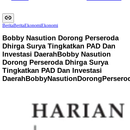
Berita
B
e
r
i
t
a
Ekonomi
E
k
o
n
o
m
i
Bobby Nasution Dorong Perseroda
Dhirga Surya Tingkatkan PAD Dan
Investasi Daerah
Bobby Nasution
Dorong Perseroda Dhirga Surya
Tingkatkan PAD Dan Investasi
Daerah
B
o
b
b
y
N
a
s
u
t
i
o
n
D
o
r
o
n
g
P
e
r
s
e
r
o