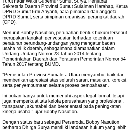
Turut hadir Wakil Gubernur Sumut Surya, Penjabat
Sekretaris Daerah Provinsi Sumut Sulaiman Harahap, Ketua
DPRD Sumut Erni Ariyanti, para pimpinan dan anggota
DPRD Sumut, serta pimpinan organisasi perangkat daerah
(OPD).
Menurut Bobby Nasution, perubahan bentuk hukum tersebut
merupakan langkah penyesuaian terhadap ketentuan
peraturan perundang-undangan yang mengatur badan
usaha milik daerah, sebagaimana diamanatkan dalam
Undang-Undang Nomor 23 Tahun 2014 tentang
Pemerintahan Daerah dan Peraturan Pemerintah Nomor 54
Tahun 2017 tentang BUMD.
"Pemerintah Provinsi Sumatera Utara menyambut baik dan
memberikan apresiasi atas seluruh saran, masukan, koreksi,
serta penyempurnaan selama proses pembahasan.
Ini bukan hanya untuk memenuhi aspek legal formal, tetapi
juga memperkuat tata kelola perusahaan yang profesional,
transparan, akuntabel dan berorientasi pada peningkatan
kinerja usaha," ujar Bobby Nasution.
Dengan status baru sebagai Perseroda, Bobby Nasution
berharap Dhirga Surya memiliki landasan hukum yang lebih