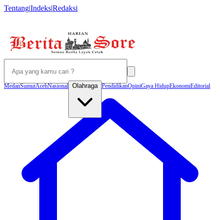
Tentang
|
Indeks
|
Redaksi
Olahraga
Medan
Sumut
Aceh
Nasional
Pendidikan
Opini
Gaya Hidup
Ekonomi
Editorial