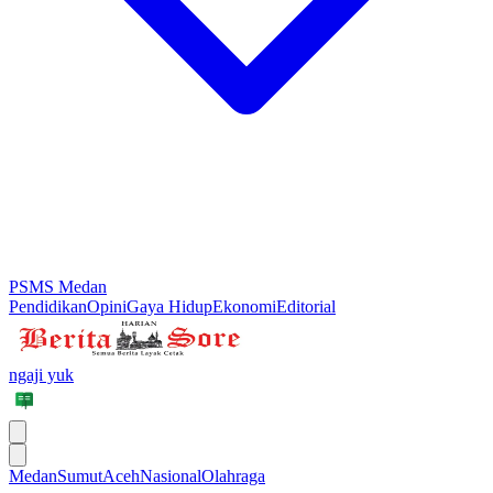
PSMS Medan
Pendidikan
Opini
Gaya Hidup
Ekonomi
Editorial
ngaji yuk
Medan
Sumut
Aceh
Nasional
Olahraga