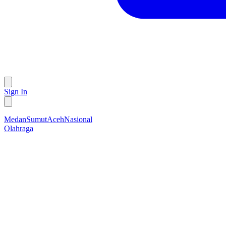
Sign In
Medan
Sumut
Aceh
Nasional
Olahraga