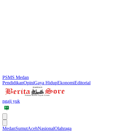
PSMS Medan
Pendidikan
Opini
Gaya Hidup
Ekonomi
Editorial
ngaji yuk
Medan
Sumut
Aceh
Nasional
Olahraga