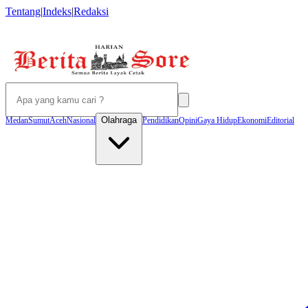
Tentang
|
Indeks
|
Redaksi
Olahraga
Medan
Sumut
Aceh
Nasional
Pendidikan
Opini
Gaya Hidup
Ekonomi
Editorial