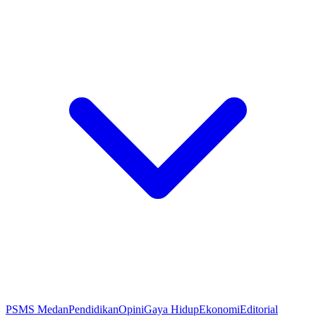
PSMS Medan
Pendidikan
Opini
Gaya Hidup
Ekonomi
Editorial