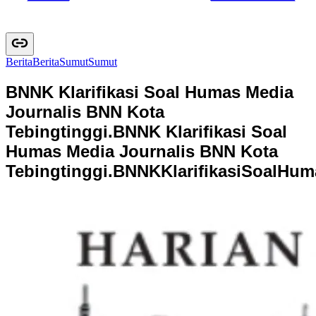
Berita
B
e
r
i
t
a
Sumut
S
u
m
u
t
BNNK Klarifikasi Soal Humas Media
Journalis BNN Kota
Tebingtinggi.
BNNK Klarifikasi Soal
Humas Media Journalis BNN Kota
Tebingtinggi.
B
N
N
K
K
l
a
r
i
f
i
k
a
s
i
S
o
a
l
H
u
m