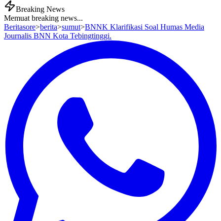
Breaking News
Memuat breaking news...
Beritasore
>
berita
>
sumut
>
BNNK Klarifikasi Soal Humas Media
Journalis BNN Kota Tebingtinggi.