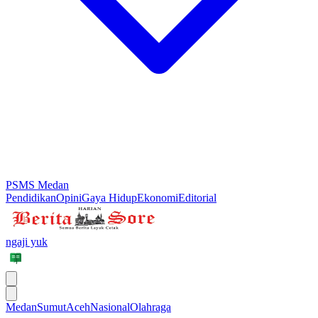
PSMS Medan
Pendidikan
Opini
Gaya Hidup
Ekonomi
Editorial
ngaji yuk
Medan
Sumut
Aceh
Nasional
Olahraga