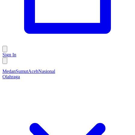
Sign In
Medan
Sumut
Aceh
Nasional
Olahraga