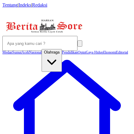
Tentang
|
Indeks
|
Redaksi
Olahraga
Medan
Sumut
Aceh
Nasional
Pendidikan
Opini
Gaya Hidup
Ekonomi
Editorial