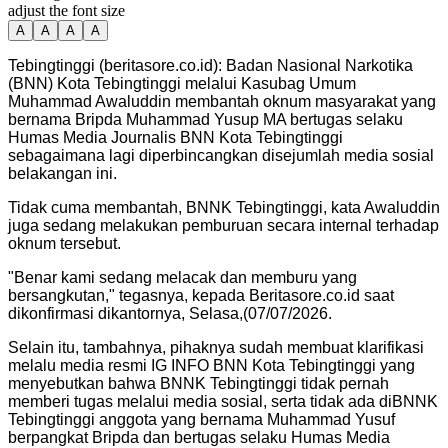
adjust the font size
A
A
A
A
Tebingtinggi (beritasore.co.id): Badan Nasional Narkotika
(BNN) Kota Tebingtinggi melalui Kasubag Umum
Muhammad Awaluddin membantah oknum masyarakat yang
bernama Bripda Muhammad Yusup MA bertugas selaku
Humas Media Journalis BNN Kota Tebingtinggi
sebagaimana lagi diperbincangkan disejumlah media sosial
belakangan ini.
Tidak cuma membantah, BNNK Tebingtinggi, kata Awaluddin
juga sedang melakukan pemburuan secara internal terhadap
oknum tersebut.
"Benar kami sedang melacak dan memburu yang
bersangkutan," tegasnya, kepada Beritasore.co.id saat
dikonfirmasi dikantornya, Selasa,(07/07/2026.
Selain itu, tambahnya, pihaknya sudah membuat klarifikasi
melalu media resmi IG INFO BNN Kota Tebingtinggi yang
menyebutkan bahwa BNNK Tebingtinggi tidak pernah
memberi tugas melalui media sosial, serta tidak ada diBNNK
Tebingtinggi anggota yang bernama Muhammad Yusuf
berpangkat Bripda dan bertugas selaku Humas Media