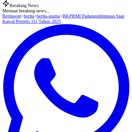
Breaking News
Memuat breaking news...
Beritasore
>
berita
>
berita-utama
>
BKPRMI Padangsidimpuan Siap
Kawal Perpres 111 Tahun 2025