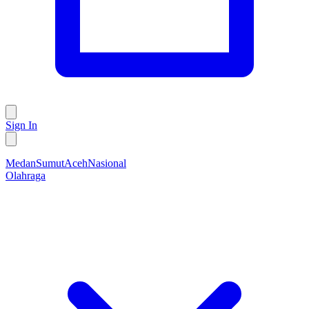
Sign In
Medan
Sumut
Aceh
Nasional
Olahraga