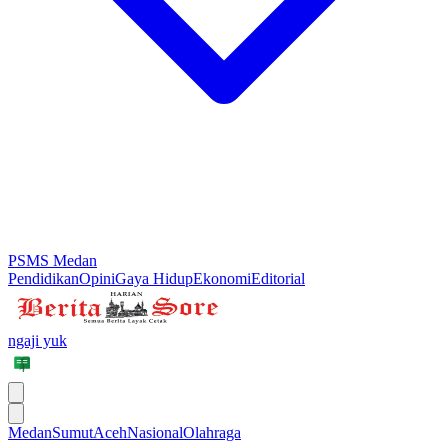
PSMS Medan
Pendidikan
Opini
Gaya Hidup
Ekonomi
Editorial
ngaji yuk
Medan
Sumut
Aceh
Nasional
Olahraga