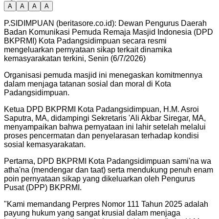
A
A
A
A
P.SIDIMPUAN (beritasore.co.id): Dewan Pengurus Daerah
Badan Komunikasi Pemuda Remaja Masjid Indonesia (DPD
BKPRMI) Kota Padangsidimpuan secara resmi
mengeluarkan pernyataan sikap terkait dinamika
kemasyarakatan terkini, Senin (6/7/2026)
Organisasi pemuda masjid ini menegaskan komitmennya
dalam menjaga tatanan sosial dan moral di Kota
Padangsidimpuan.
​Ketua DPD BKPRMI Kota Padangsidimpuan, H.M. Asroi
Saputra, MA, didampingi Sekretaris 'Ali Akbar Siregar, MA,
menyampaikan bahwa pernyataan ini lahir setelah melalui
proses pencermatan dan penyelarasan terhadap kondisi
sosial kemasyarakatan.
Pertama, DPD BKPRMI Kota Padangsidimpuan sami'na wa
atha'na (mendengar dan taat) serta mendukung penuh enam
poin pernyataan sikap yang dikeluarkan oleh Pengurus
Pusat (DPP) BKPRMI.
​"Kami memandang Perpres Nomor 111 Tahun 2025 adalah
payung hukum yang sangat krusial dalam menjaga