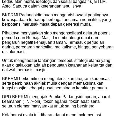
kedaulatan moral, ideologi, dan sosial bangsa," ujar H.M.
Asroi Saputra dalam keterangan tertulisnya.
​BKPRMI Padangsidimpuan menggarisbawahi pentingnya
kewaspadaan terhadap berbagai ancaman nonmiliter, yang
berpotensi merusak masa depan generasi muda.
Pihaknya menyatakan siap mengonsolidasi deluruh potensi
pemuda dan Remaja Masjid membentengi umat dari
pengaruh negatif kemajuan zaman. Termasuk perjudian
daring, peredaran narkotika, radikalisme, hingga penyebaran
disinformasi.
Untuk menghadapi tantangan tersebut, strategi utama yang
akan digalakkan adalah penguatan ketahanan keluarga dan
dakwah berbasis masjid.
BKPRMI berkomitmen mengintensifkan program kaderisasi
serta pembinaan akhlak mulia dengan memaksimalkan
fungsi masjid sebagai pusat pembinaan karakter pemuda.
​DPD BKPRMI mengajak Pemko Padangsidimpuan, aparat
keamanan (TNI/Polri), tokoh agama, tokoh adat, serta
seluruh elemen masyarakat untuk saling bersinergi.
Kolaborasi nyata ini diharap dapat mengimplementasi