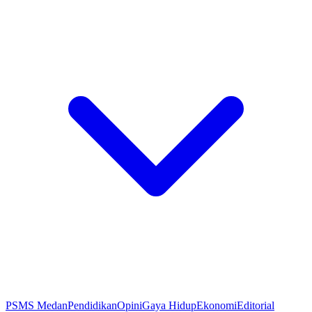
PSMS Medan
Pendidikan
Opini
Gaya Hidup
Ekonomi
Editorial