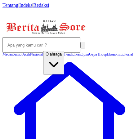
Tentang
|
Indeks
|
Redaksi
Olahraga
Medan
Sumut
Aceh
Nasional
Pendidikan
Opini
Gaya Hidup
Ekonomi
Editorial