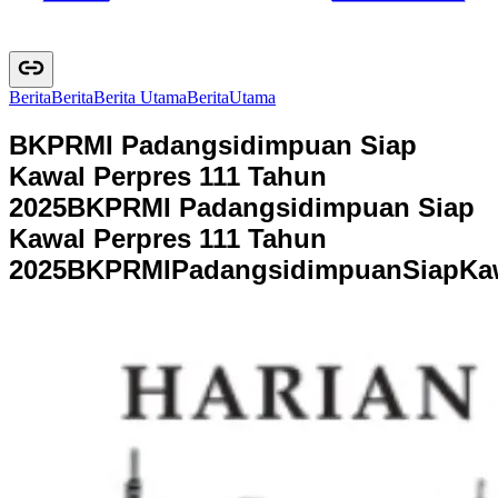
Berita
B
e
r
i
t
a
Berita Utama
B
e
r
i
t
a
U
t
a
m
a
BKPRMI Padangsidimpuan Siap
Kawal Perpres 111 Tahun
2025
BKPRMI Padangsidimpuan Siap
Kawal Perpres 111 Tahun
2025
B
K
P
R
M
I
P
a
d
a
n
g
s
i
d
i
m
p
u
a
n
S
i
a
p
K
a