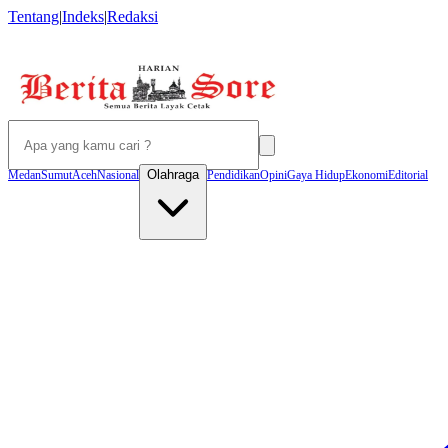
Tentang
|
Indeks
|
Redaksi
Olahraga
Medan
Sumut
Aceh
Nasional
Pendidikan
Opini
Gaya Hidup
Ekonomi
Editorial