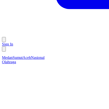
Sign In
Medan
Sumut
Aceh
Nasional
Olahraga