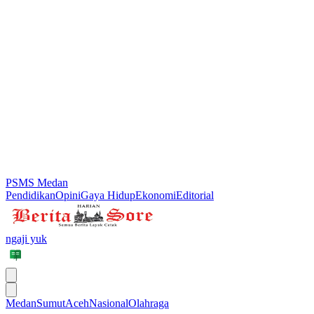
PSMS Medan
Pendidikan
Opini
Gaya Hidup
Ekonomi
Editorial
ngaji yuk
Medan
Sumut
Aceh
Nasional
Olahraga