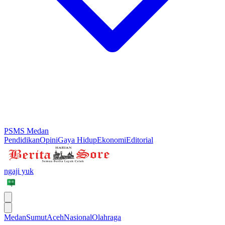
PSMS Medan
Pendidikan
Opini
Gaya Hidup
Ekonomi
Editorial
ngaji yuk
Medan
Sumut
Aceh
Nasional
Olahraga