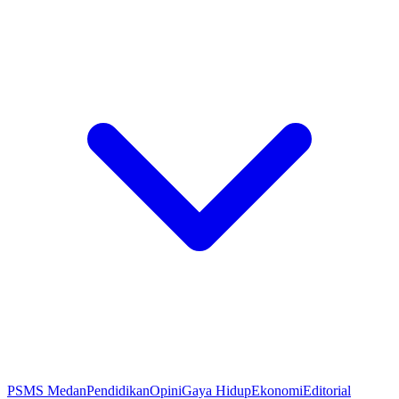
PSMS Medan
Pendidikan
Opini
Gaya Hidup
Ekonomi
Editorial