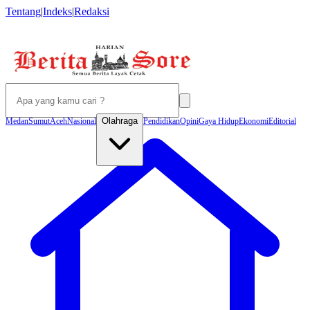
Tentang
|
Indeks
|
Redaksi
Olahraga
Medan
Sumut
Aceh
Nasional
Pendidikan
Opini
Gaya Hidup
Ekonomi
Editorial