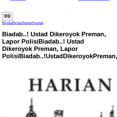
Berita
B
e
r
i
t
a
Sumut
S
u
m
u
t
Biadab..! Ustad Dikeroyok Preman,
Lapor Polisi
Biadab..! Ustad
Dikeroyok Preman, Lapor
Polisi
B
i
a
d
a
b
.
.
!
U
s
t
a
d
D
i
k
e
r
o
y
o
k
P
r
e
m
a
n