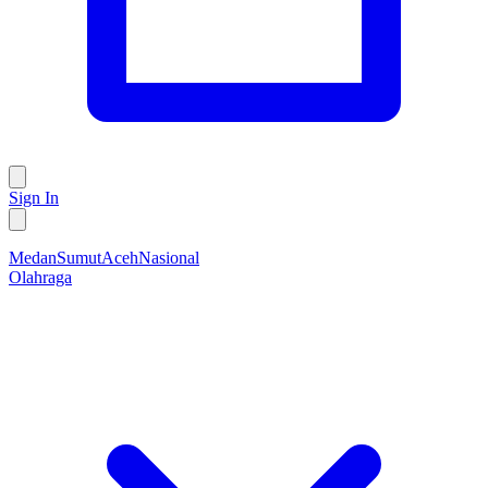
Sign In
Medan
Sumut
Aceh
Nasional
Olahraga