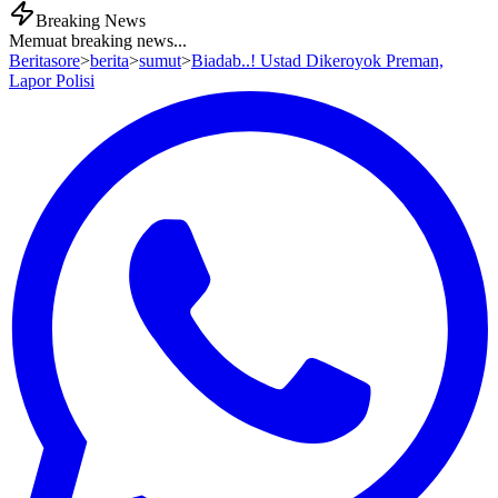
Breaking News
Memuat breaking news...
Beritasore
>
berita
>
sumut
>
Biadab..! Ustad Dikeroyok Preman,
Lapor Polisi