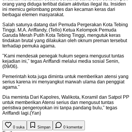
orang yang diduga terlibat dalam aktivitas ilegal itu. Insiden
ini memicu gelombang protes dan kecaman keras dari
berbagai elemen masyarakat.
Salah satunya datang dari Pemuda Pergerakan Kota Tebing
Tinggi. M.A. Ariffandy, (Tello) Ketua Kelompok Pemuda
Garuda Merah Putih Kota Tebing Tinggi, mengutuk keras
tindakan brutal yang dilakukan oleh oknum preman tersebut
terhadap pemuka agama.
"Kami mendesak penegak hukum segera mengusut tuntas
kejadian ini," tegas Ariffandi melalui media sosial Senin,
(09/06).
Pemerintah kota juga diminta untuk memberikan atensi yang
serius karena ini menyangkut marwah ulama dan penggiat
agama."
Dia meminta Dari Kapolres, Walikota, Koramil dan Satpol PP
untuk memberikan Atensi serius dan mengusut tuntas
peristiwa pengeroyokan ini tanpa pandang bulu," tegas
Ariffandi lagi.(Yan)
0
suka
Simpan
0
komentar