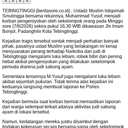
A
A
A
A
TEBINGTINGGI (beritasore.co.id) : Ustadz Muslim Istiqomah
Sinulingga bersama rekannya, Muhammad Yusuf, menjadi
korban pengeroyokan oleh sekelompok orang pada Minggu
sore (7/6/2026) sekira pukul 16.30 WIB dikawasan Jln Imam
Bonjol, Padanghilir Kota Tebingtinggi.
Kejadian tragis tersebut sontak menjadi perhatian banyak
pihak, pasalnya ustad Muslim yang belakangan ini kerap
menyuarakan perang terhadap Narkoba dan judi di
Tebingtinggi mengalami luka lebam, robek bibir dan pening
hebat akibat pengeroyokan yang dilakukan sekelompok
pemuda diarena judi sabung ayam.
Sementara temannya M.Yusuf juga mengalami luka lebam
akibat sejumlah pukulan. Tidak terima atas kejadian ini
keduanya langsung membuat laporan ke Polres
Tebingtinggi.
Kejadian bermula saat korban berniat memastikan laporan
dari warga setempat terkait adanya aktivitas judi sabung
ayam di lokasi tersebut.
Namun, kedatangan mereka justru disambut dengan
tindakan kekerasan secara bersama-sama oleh sekelompok