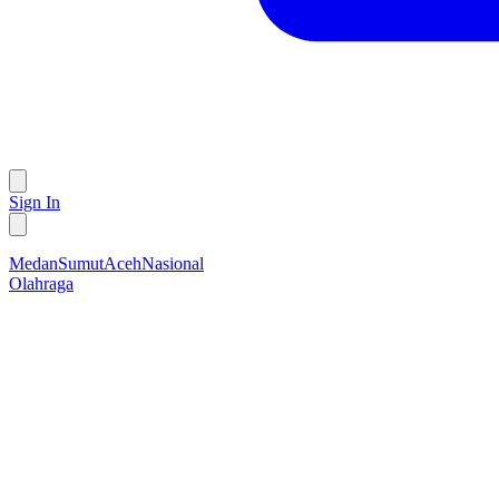
Sign In
Medan
Sumut
Aceh
Nasional
Olahraga