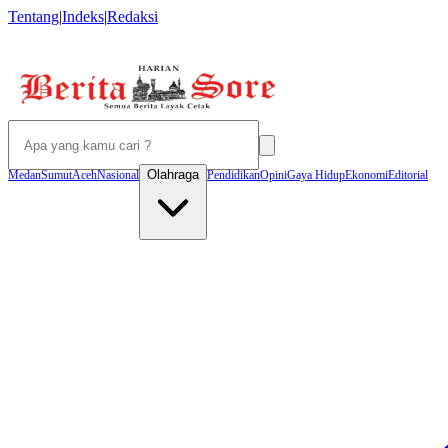
Tentang
|
Indeks
|
Redaksi
Olahraga
Medan
Sumut
Aceh
Nasional
Pendidikan
Opini
Gaya Hidup
Ekonomi
Editorial