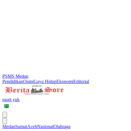
PSMS Medan
Pendidikan
Opini
Gaya Hidup
Ekonomi
Editorial
ngaji yuk
Medan
Sumut
Aceh
Nasional
Olahraga