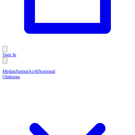
Sign In
Medan
Sumut
Aceh
Nasional
Olahraga