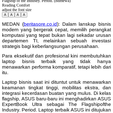
Flagship of the Industry. Period. (istimewa)
Reading Comfort
adjust the font size
A
A
A
A
M
EDAN
(
beritasore.co.id
):
Dalam lanskap bisnis
modern yang bergerak cepat, memilih perangkat
komputasi yang tepat bukan lagi sekadar urusan
departemen TI, melainkan sebuah investasi
strategis bagi keberlangsungan perusahaan.
Para eksekutif dan profesional kini membutuhkan
laptop bisnis terbaik yang tidak hanya
menawarkan performa komparatif, tetapi lebih dari
itu.
Laptop bisnis saat ini dituntut untuk menawarkan
keamanan tingkat tinggi, mobilitas ekstra, dan
integrasi kecerdasan buatan yang mulus. Di kelas
flagship, ASUS baru-baru ini menghadirkan ASUS
ExpertBook Ultra sebagai The Flagshipofthe
Industry. Period. Laptop terbaik ASUS ini ditujukan