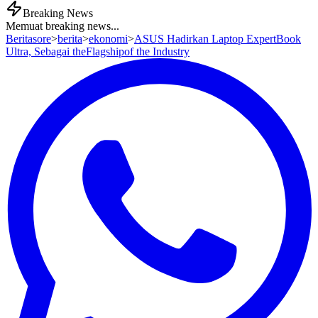
Breaking News
Memuat breaking news...
Beritasore
>
berita
>
ekonomi
>
ASUS Hadirkan Laptop ExpertBook
Ultra, Sebagai theFlagshipof the Industry