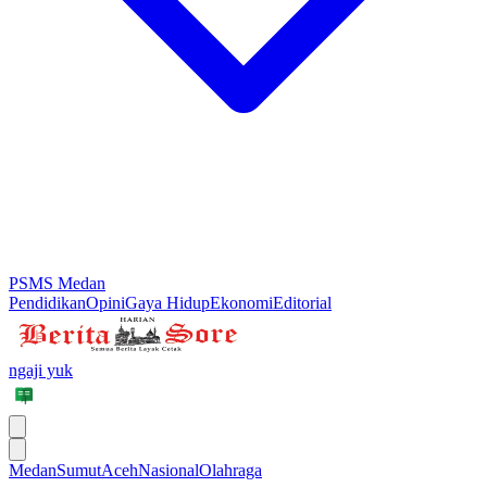
PSMS Medan
Pendidikan
Opini
Gaya Hidup
Ekonomi
Editorial
ngaji yuk
Medan
Sumut
Aceh
Nasional
Olahraga