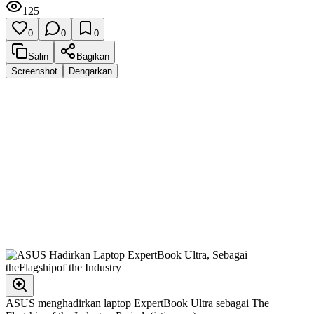
125
0
0
0
Salin
Bagikan
Screenshot
Dengarkan
ASUS menghadirkan laptop ExpertBook Ultra sebagai The