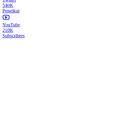
540K
Pengikut
YouTube
210K
Subscribers