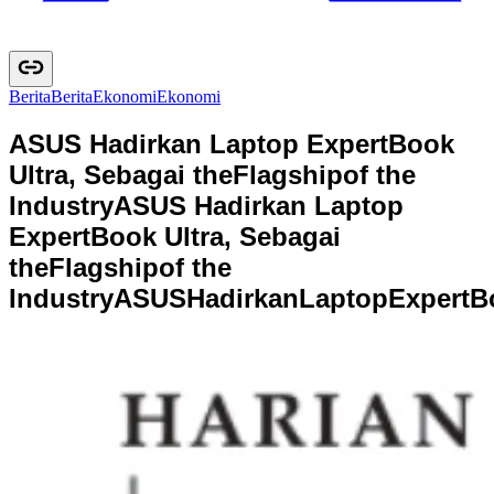
Berita
B
e
r
i
t
a
Ekonomi
E
k
o
n
o
m
i
ASUS Hadirkan Laptop ExpertBook
Ultra, Sebagai theFlagshipof the
Industry
ASUS Hadirkan Laptop
ExpertBook Ultra, Sebagai
theFlagshipof the
Industry
A
S
U
S
H
a
d
i
r
k
a
n
L
a
p
t
o
p
E
x
p
e
r
t
B