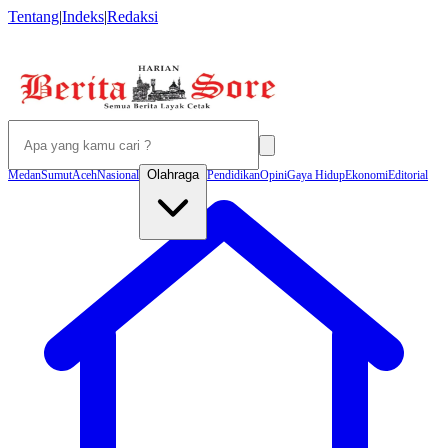
Tentang
|
Indeks
|
Redaksi
Olahraga
Medan
Sumut
Aceh
Nasional
Pendidikan
Opini
Gaya Hidup
Ekonomi
Editorial