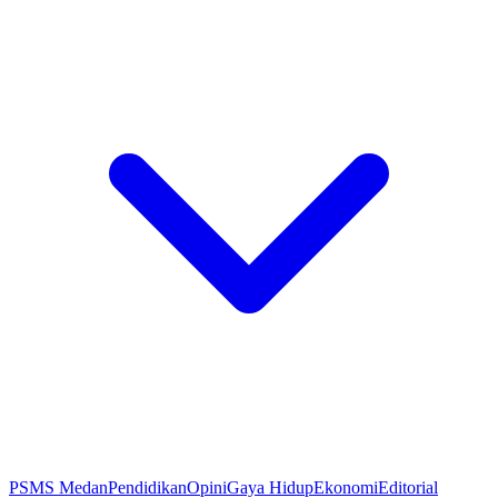
PSMS Medan
Pendidikan
Opini
Gaya Hidup
Ekonomi
Editorial