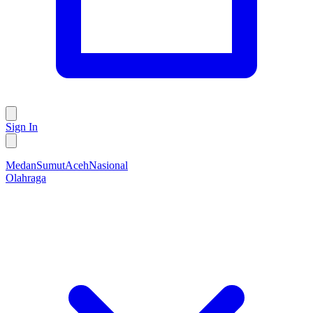
Sign In
Medan
Sumut
Aceh
Nasional
Olahraga