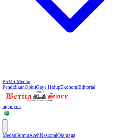
PSMS Medan
Pendidikan
Opini
Gaya Hidup
Ekonomi
Editorial
ngaji yuk
Medan
Sumut
Aceh
Nasional
Olahraga