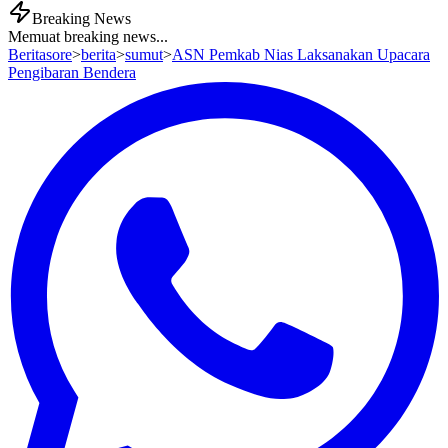
Breaking News
Memuat breaking news...
Beritasore
>
berita
>
sumut
>
ASN Pemkab Nias Laksanakan Upacara
Pengibaran Bendera