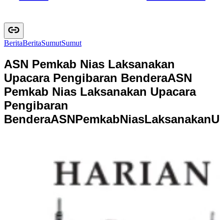
Berita
B
e
r
i
t
a
Sumut
S
u
m
u
t
ASN Pemkab Nias Laksanakan
Upacara Pengibaran Bendera
ASN
Pemkab Nias Laksanakan Upacara
Pengibaran
Bendera
A
S
N
P
e
m
k
a
b
N
i
a
s
L
a
k
s
a
n
a
k
a
n
U