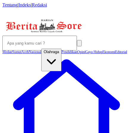
Tentang
|
Indeks
|
Redaksi
Olahraga
Medan
Sumut
Aceh
Nasional
Pendidikan
Opini
Gaya Hidup
Ekonomi
Editorial