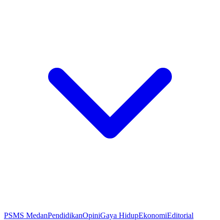
PSMS Medan
Pendidikan
Opini
Gaya Hidup
Ekonomi
Editorial