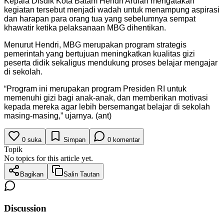
Kepala Disdik Kota Batam Hendri Arulan mengatakan
kegiatan tersebut menjadi wadah untuk menampung aspirasi
dan harapan para orang tua yang sebelumnya sempat
khawatir ketika pelaksanaan MBG dihentikan.
Menurut Hendri, MBG merupakan program strategis
pemerintah yang bertujuan meningkatkan kualitas gizi
peserta didik sekaligus mendukung proses belajar mengajar
di sekolah.
“Program ini merupakan program Presiden RI untuk
memenuhi gizi bagi anak-anak, dan memberikan motivasi
kepada mereka agar lebih bersemangat belajar di sekolah
masing-masing,” ujarnya. (ant)
0
suka
Simpan
0
komentar
Topik
No topics for this article yet.
Bagikan
Salin Tautan
Discussion