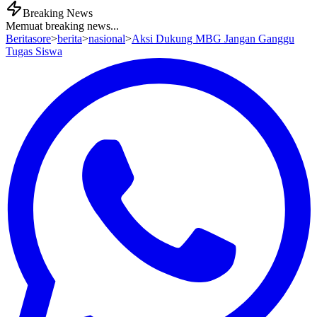
Breaking News
Memuat breaking news...
Beritasore
>
berita
>
nasional
>
Aksi Dukung MBG Jangan Ganggu
Tugas Siswa