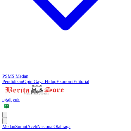
PSMS Medan
Pendidikan
Opini
Gaya Hidup
Ekonomi
Editorial
ngaji yuk
Medan
Sumut
Aceh
Nasional
Olahraga