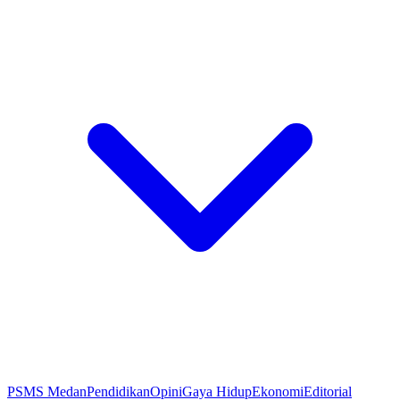
PSMS Medan
Pendidikan
Opini
Gaya Hidup
Ekonomi
Editorial