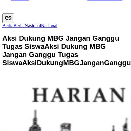
Berita
B
e
r
i
t
a
Nasional
N
a
s
i
o
n
a
l
Aksi Dukung MBG Jangan Ganggu
Tugas Siswa
Aksi Dukung MBG
Jangan Ganggu Tugas
Siswa
A
k
s
i
D
u
k
u
n
g
M
B
G
J
a
n
g
a
n
G
a
n
g
g
u