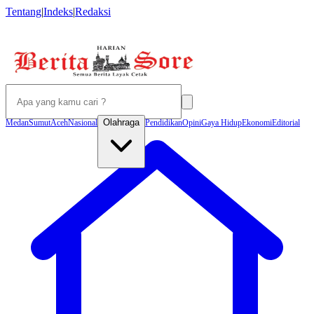
Tentang
|
Indeks
|
Redaksi
Olahraga
Medan
Sumut
Aceh
Nasional
Pendidikan
Opini
Gaya Hidup
Ekonomi
Editorial