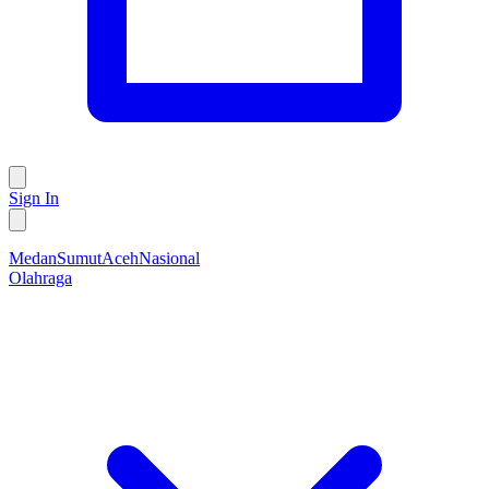
Sign In
Medan
Sumut
Aceh
Nasional
Olahraga