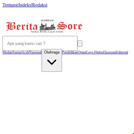
Tentang
|
Indeks
|
Redaksi
Olahraga
Medan
Sumut
Aceh
Nasional
Pendidikan
Opini
Gaya Hidup
Ekonomi
Editorial