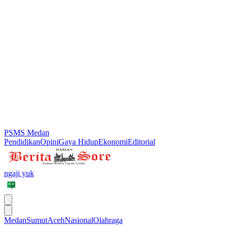
PSMS Medan
Pendidikan
Opini
Gaya Hidup
Ekonomi
Editorial
ngaji yuk
Medan
Sumut
Aceh
Nasional
Olahraga