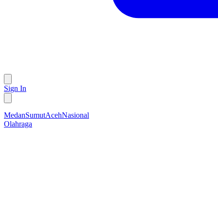
Sign In
Medan
Sumut
Aceh
Nasional
Olahraga