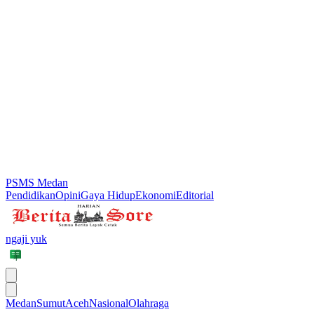
PSMS Medan
Pendidikan
Opini
Gaya Hidup
Ekonomi
Editorial
ngaji yuk
Medan
Sumut
Aceh
Nasional
Olahraga