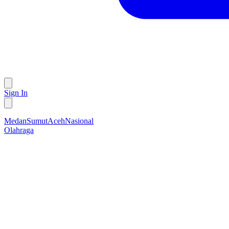
Sign In
Medan
Sumut
Aceh
Nasional
Olahraga