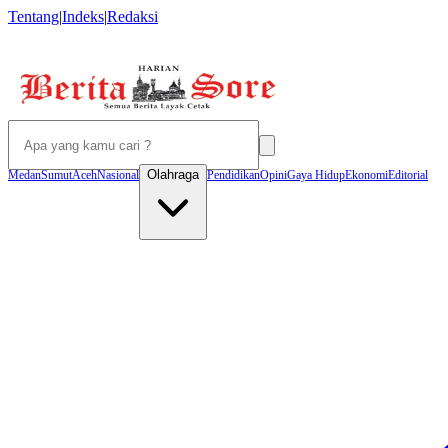
Tentang
|
Indeks
|
Redaksi
Olahraga
Medan
Sumut
Aceh
Nasional
Pendidikan
Opini
Gaya Hidup
Ekonomi
Editorial