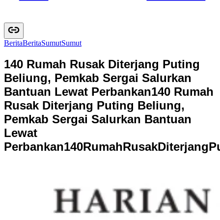
Berita
B
e
r
i
t
a
Sumut
S
u
m
u
t
140 Rumah Rusak Diterjang Puting
Beliung, Pemkab Sergai Salurkan
Bantuan Lewat Perbankan
140 Rumah
Rusak Diterjang Puting Beliung,
Pemkab Sergai Salurkan Bantuan
Lewat
Perbankan
1
4
0
R
u
m
a
h
R
u
s
a
k
D
i
t
e
r
j
a
n
g
P