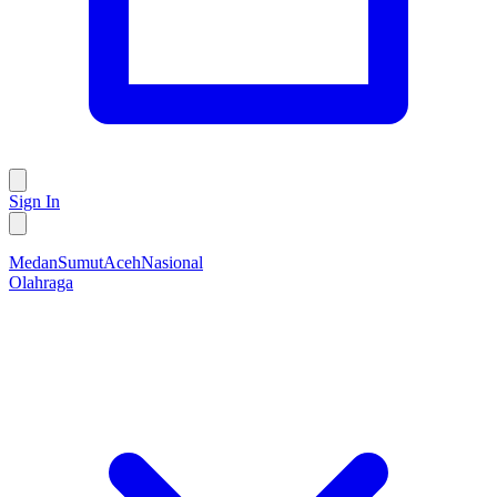
Sign In
Medan
Sumut
Aceh
Nasional
Olahraga