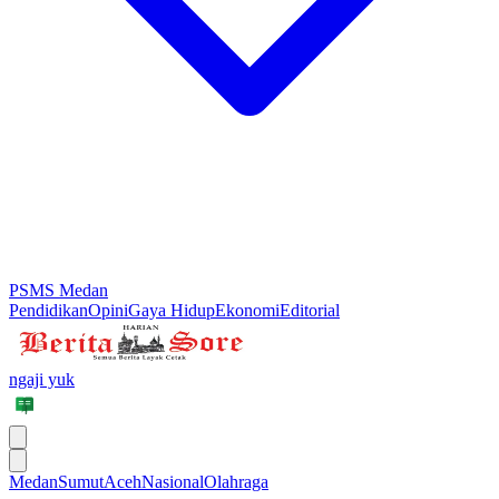
PSMS Medan
Pendidikan
Opini
Gaya Hidup
Ekonomi
Editorial
ngaji yuk
Medan
Sumut
Aceh
Nasional
Olahraga