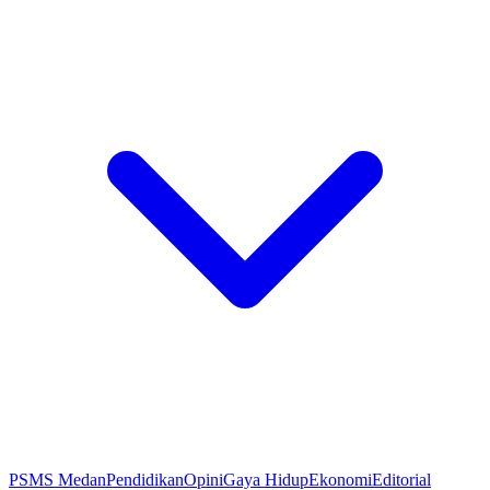
PSMS Medan
Pendidikan
Opini
Gaya Hidup
Ekonomi
Editorial