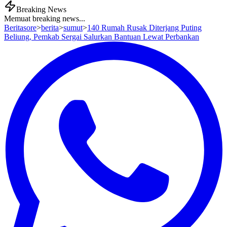
Breaking News
Memuat breaking news...
Beritasore
>
berita
>
sumut
>
140 Rumah Rusak Diterjang Puting
Beliung, Pemkab Sergai Salurkan Bantuan Lewat Perbankan