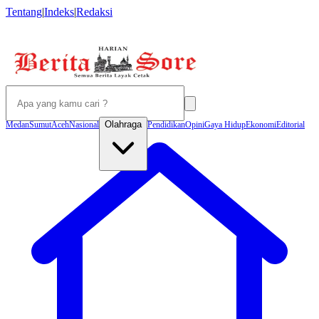
Tentang
|
Indeks
|
Redaksi
Olahraga
Medan
Sumut
Aceh
Nasional
Pendidikan
Opini
Gaya Hidup
Ekonomi
Editorial