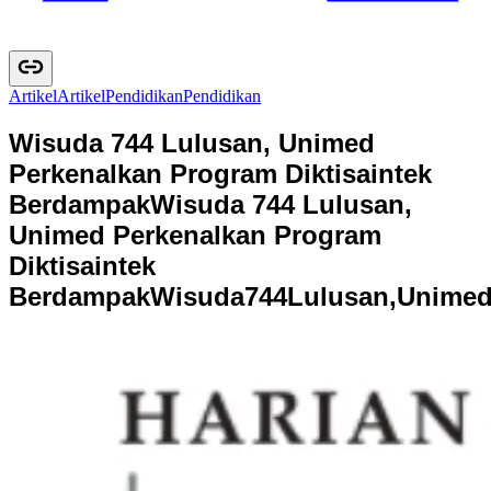
Artikel
A
r
t
i
k
e
l
Pendidikan
P
e
n
d
i
d
i
k
a
n
Wisuda 744 Lulusan, Unimed
Perkenalkan Program Diktisaintek
Berdampak
Wisuda 744 Lulusan,
Unimed Perkenalkan Program
Diktisaintek
Berdampak
W
i
s
u
d
a
7
4
4
L
u
l
u
s
a
n
,
U
n
i
m
e