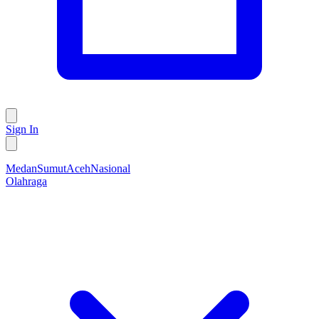
Sign In
Medan
Sumut
Aceh
Nasional
Olahraga