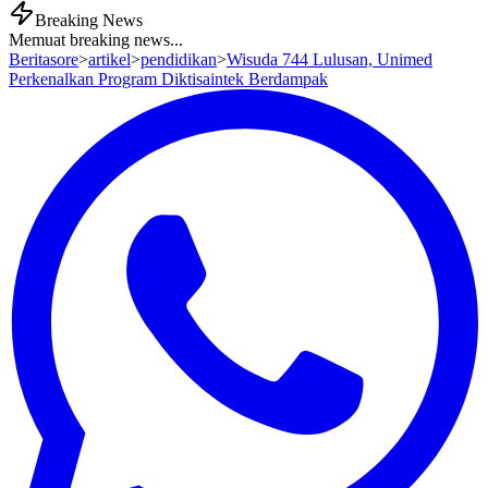
Breaking News
Memuat breaking news...
Beritasore
>
artikel
>
pendidikan
>
Wisuda 744 Lulusan, Unimed
Perkenalkan Program Diktisaintek Berdampak