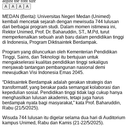
adjust the font size
A
A
A
A
MEDAN (Berita): Universitas Negeri Medan (Unimed)
kembali mencetak sejarah dengan mewisuda 744 lulusan
dari berbagai program studi. Dalam momen istimewa ini,
Rektor Unimed, Prof. Dr. Baharuddin, ST., M.Pd, turut
memperkenalkan sebuah arah baru dalam pendidikan tinggi
di Indonesia, Program Diktisaintek Berdampak.
Program yang diluncurkan oleh Kementerian Pendidikan
Tinggi, Sains, dan Teknologi itu bertujuan untuk
mengakselerasi kualitas pendidikan tinggi sekaligus
menjawab tantangan pembangunan nasional demi
mewujudkan Visi Indonesia Emas 2045.
“Diktisaintek Berdampak adalah gerakan strategis dan
transformatif, yang berakar pada semangat kolaborasi dan
kepedulian sosial. Pendidikan tinggi tidak lagi cukup hanya
menghasilkan lulusan akademis, tetapi juga harus
berdampak nyata bagi masyarakat,” kata Prof. Baharuddin,
Rabu (21/5/2025).
Wisuda 744 lulusan itu digelar selama dua hari di Auditorium
kampus Unimed, Rabu dan Kamis (21-22/5/2025).