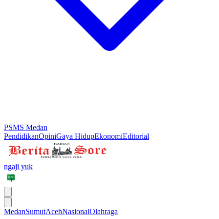
PSMS Medan
Pendidikan
Opini
Gaya Hidup
Ekonomi
Editorial
ngaji yuk
Medan
Sumut
Aceh
Nasional
Olahraga