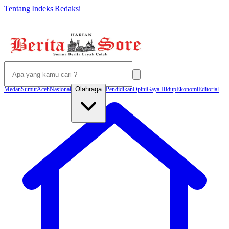
Tentang
|
Indeks
|
Redaksi
Olahraga
Medan
Sumut
Aceh
Nasional
Pendidikan
Opini
Gaya Hidup
Ekonomi
Editorial