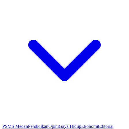
PSMS Medan
Pendidikan
Opini
Gaya Hidup
Ekonomi
Editorial