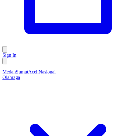
Sign In
Medan
Sumut
Aceh
Nasional
Olahraga