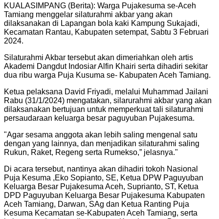
KUALASIMPANG (Berita): Warga Pujakesuma se-Aceh
Tamiang menggelar silaturahmi akbar yang akan
dilaksanakan di Lapangan bola kaki Kampung Sukajadi,
Kecamatan Rantau, Kabupaten setempat, Sabtu 3 Februari
2024.
Silaturahmi Akbar tersebut akan dimeriahkan oleh artis
Akademi Dangdut Indosiar Alfin Khairi serta dihadiri sekitar
dua ribu warga Puja Kusuma se- Kabupaten Aceh Tamiang.
Ketua pelaksana David Friyadi, melalui Muhammad Jailani
Rabu (31/1/2024) mengatakan, silarurahmi akbar yang akan
dilaksanakan bertujuan untuk memperkuat tali silaturahmi
persaudaraan keluarga besar paguyuban Pujakesuma.
"
Agar sesama anggota akan lebih saling mengenal satu
dengan yang lainnya, dan menjadikan silaturahmi saling
Rukun, Raket, Regeng serta Rumekso,” jelasnya.
"
Di acara tersebut, nantinya akan dihadiri tokoh Nasional
Puja Kesuma ,Eko Sopianto, SE, Ketua DPW Paguyuban
Keluarga Besar Pujakesuma Aceh, Suprianto, ST, Ketua
DPD Paguyuban Keluarga Besar Pujakesuma Kabupaten
Aceh Tamiang, Darwan, SAg dan Ketua Ranting Puja
Kesuma Kecamatan se-Kabupaten Aceh Tamiang, serta