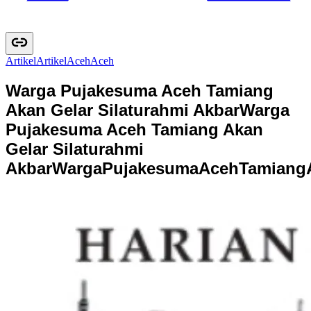
Artikel
A
r
t
i
k
e
l
Aceh
A
c
e
h
Warga Pujakesuma Aceh Tamiang
Akan Gelar Silaturahmi Akbar
Warga
Pujakesuma Aceh Tamiang Akan
Gelar Silaturahmi
Akbar
W
a
r
g
a
P
u
j
a
k
e
s
u
m
a
A
c
e
h
T
a
m
i
a
n
g