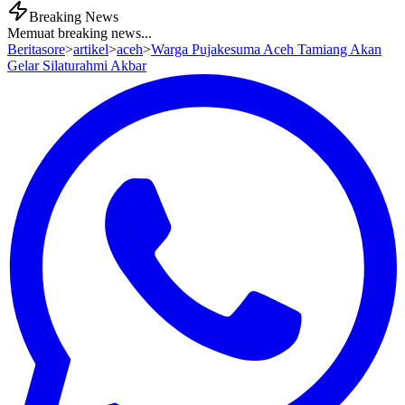
Breaking News
Memuat breaking news...
Beritasore
>
artikel
>
aceh
>
Warga Pujakesuma Aceh Tamiang Akan
Gelar Silaturahmi Akbar