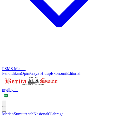
PSMS Medan
Pendidikan
Opini
Gaya Hidup
Ekonomi
Editorial
ngaji yuk
Medan
Sumut
Aceh
Nasional
Olahraga