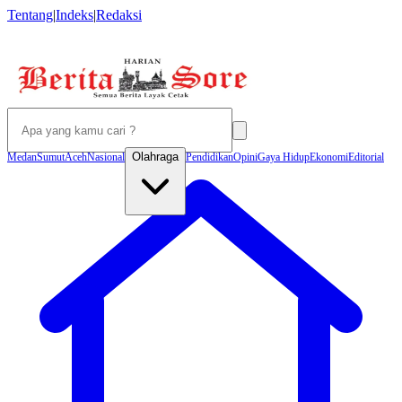
Tentang
|
Indeks
|
Redaksi
Olahraga
Medan
Sumut
Aceh
Nasional
Pendidikan
Opini
Gaya Hidup
Ekonomi
Editorial