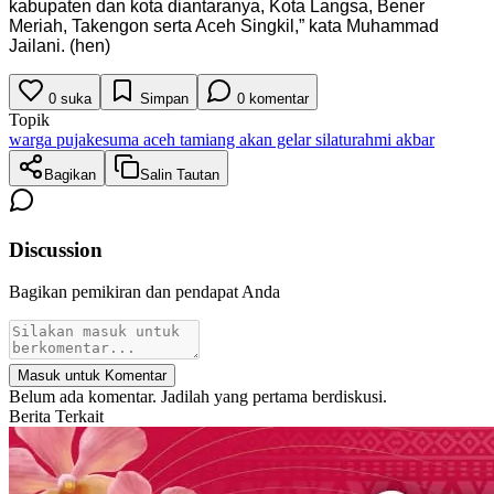
kabupaten dan kota diantaranya, Kota Langsa, Bener
Meriah, Takengon serta Aceh Singkil,” kata Muhammad
Jailani. (hen)
0
suka
Simpan
0
komentar
Topik
warga pujakesuma aceh tamiang akan gelar silaturahmi akbar
Bagikan
Salin Tautan
Discussion
Bagikan pemikiran dan pendapat Anda
Masuk untuk Komentar
Belum ada komentar. Jadilah yang pertama berdiskusi.
Berita Terkait