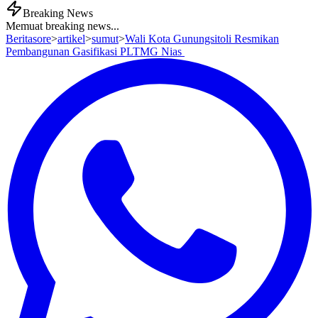
Breaking News
Memuat breaking news...
Beritasore
>
artikel
>
sumut
>
Wali Kota Gunungsitoli Resmikan
Pembangunan Gasifikasi PLTMG Nias ‎