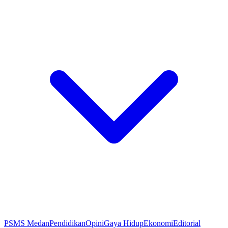
PSMS Medan
Pendidikan
Opini
Gaya Hidup
Ekonomi
Editorial