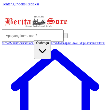
Tentang
|
Indeks
|
Redaksi
Olahraga
Medan
Sumut
Aceh
Nasional
Pendidikan
Opini
Gaya Hidup
Ekonomi
Editorial