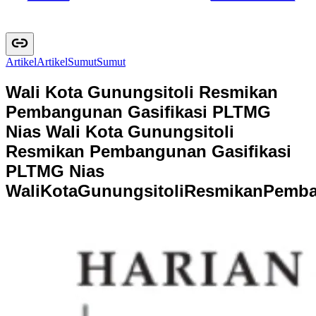
Artikel
A
r
t
i
k
e
l
Sumut
S
u
m
u
t
Wali Kota Gunungsitoli Resmikan
Pembangunan Gasifikasi PLTMG
Nias ‎
Wali Kota Gunungsitoli
Resmikan Pembangunan Gasifikasi
PLTMG Nias
W
a
l
i
K
o
t
a
G
u
n
u
n
g
s
i
t
o
l
i
R
e
s
m
i
k
a
n
P
e
m
b