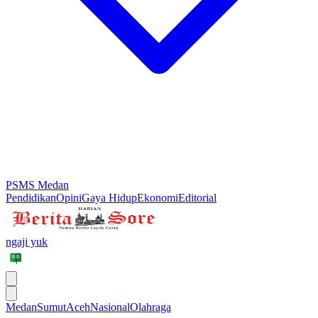
PSMS Medan
Pendidikan
Opini
Gaya Hidup
Ekonomi
Editorial
ngaji yuk
Medan
Sumut
Aceh
Nasional
Olahraga