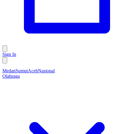
Sign In
Medan
Sumut
Aceh
Nasional
Olahraga