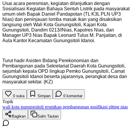
‎‎Usai acara peresmian, kegiatan dilanjutkan dengan
Sosialisasi Kegiatan Bahaya Sentuh Listrik pada masyarakat
umum oleh Bapak Daniel Pandapotan (TL K3L PLN UP3
Nias) dan peninjauan lomba masak ikan yang disaksikan
langsung oleh Wali Kota Gunungsitoli, Kajari Kota
Gunungsitoli, Dandim 0213//Nias, Kapolres Nias, dan
Manager UP3 Nias Bapak Leonard Tulus M. Panjaitan, di
Aula Kantor Kecamatan Gunungsitoli Idanoi.
‎‎Turut hadir Asisten Bidang Perekonomian dan
Pembangunan pada Sekretariat Daerah Kota Gunungsitoli,
sejumlah kepala OPD lingkup Pemko Gunungsitoli, Camat
Gunungsitoli Idanoi beserta jajarannya, perangkat desa dan
masyarakat sekitar. (KZ)
0
suka
Simpan
0
komentar
Topik
wali kota gunungsitoli resmikan pembangunan gasifikasi pltmg nias
Bagikan
Salin Tautan