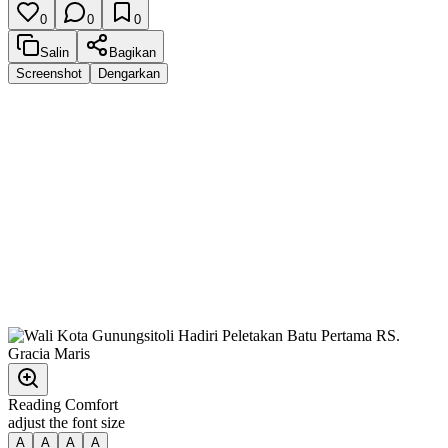
0
0
0
Salin
Bagikan
Screenshot
Dengarkan
Reading Comfort
adjust the font size
A
A
A
A