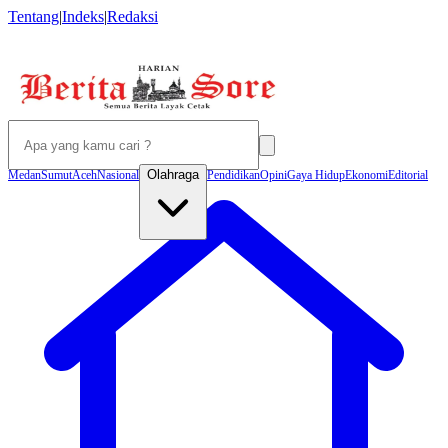
Tentang
|
Indeks
|
Redaksi
Olahraga
Medan
Sumut
Aceh
Nasional
Pendidikan
Opini
Gaya Hidup
Ekonomi
Editorial