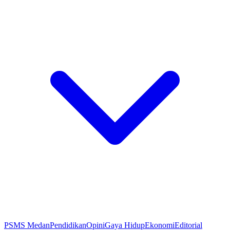
PSMS Medan
Pendidikan
Opini
Gaya Hidup
Ekonomi
Editorial