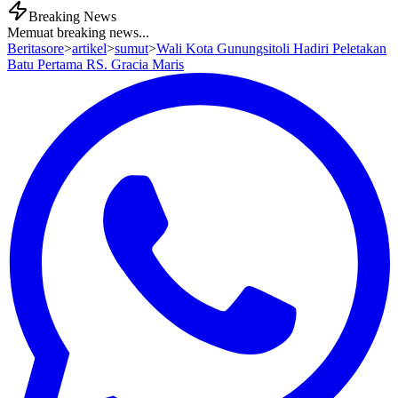
Breaking News
Memuat breaking news...
Beritasore
>
artikel
>
sumut
>
Wali Kota Gunungsitoli Hadiri Peletakan
Batu Pertama RS. Gracia Maris