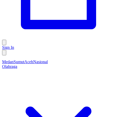
Sign In
Medan
Sumut
Aceh
Nasional
Olahraga