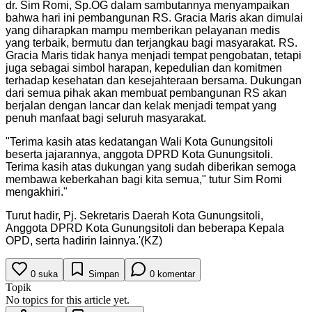
dr. Sim Romi, Sp.OG dalam sambutannya menyampaikan
bahwa hari ini pembangunan RS. Gracia Maris akan dimulai
yang diharapkan mampu memberikan pelayanan medis
yang terbaik, bermutu dan terjangkau bagi masyarakat. RS.
Gracia Maris tidak hanya menjadi tempat pengobatan, tetapi
juga sebagai simbol harapan, kepedulian dan komitmen
terhadap kesehatan dan kesejahteraan bersama. Dukungan
dari semua pihak akan membuat pembangunan RS akan
berjalan dengan lancar dan kelak menjadi tempat yang
penuh manfaat bagi seluruh masyarakat.
"
Terima kasih atas kedatangan Wali Kota Gunungsitoli
beserta jajarannya, anggota DPRD Kota Gunungsitoli.
Terima kasih atas dukungan yang sudah diberikan semoga
membawa keberkahan bagi kita semua," tutur Sim Romi
mengakhiri.
"
Turut hadir, Pj. Sekretaris Daerah Kota Gunungsitoli,
Anggota DPRD Kota Gunungsitoli dan beberapa Kepala
OPD, serta hadirin lainnya.'(KZ)
0
suka
Simpan
0
komentar
Topik
No topics for this article yet.