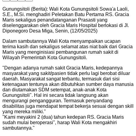
Gunungsitoli (Berita): Wali Kota Gunungsitoli Sowa'a Laoli,
S.E., M.Si. menghadiri Peletakan Batu Pertama RS. Gracia
Maris sekaligus penandatanganan Prasasti yang
diselenggarakan oleh Gracia Maris Hospital berlokasi di Jl.
Diponegoro Desa Miga, Senin, (12/05/2025)
Dalam sambutannya Wali Kota menyampaikan ucapan
terima kasih dan sekaligus selamat atas niat baik dari Gracia
Maris yang menginisiasi pembangunan rumah sakit di
Wilayah Pemerintah Kota Gunungsitoli.
"
Dengan adanya rumah sakit Gracia Maris, kedepannya
masyarakat yang sakit/pasien tidak perlu lagi berobat diluar
daerah. Masyarakat sangat terbantu, termasuk dari sisi
ketenagaan tentunya akan dibutuhkan sumber daya manusia
dan diutamakan SDM setempat, anak-anak Kota
Gunungsitoli". Hal ini secara tidak langsung akan
mengurangi pengangguran. Termasuk penyandang
disabilitas juga mendapat tempat bekerja sesuai dengan skill
yang mereka miliki.
"
"
Kami meyakini 2 (dua) tahun kedepan RS. Gracia Maris
sudah mulai beroperasi", harap Wali Kota mengakhiri
sambutannya.
"