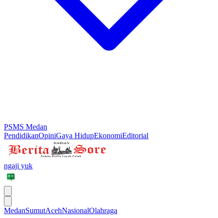
PSMS Medan
Pendidikan
Opini
Gaya Hidup
Ekonomi
Editorial
ngaji yuk
Medan
Sumut
Aceh
Nasional
Olahraga