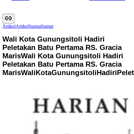
Artikel
A
r
t
i
k
e
l
Sumut
S
u
m
u
t
Wali Kota Gunungsitoli Hadiri
Peletakan Batu Pertama RS. Gracia
Maris
Wali Kota Gunungsitoli Hadiri
Peletakan Batu Pertama RS. Gracia
Maris
W
a
l
i
K
o
t
a
G
u
n
u
n
g
s
i
t
o
l
i
H
a
d
i
r
i
P
e
l
e
t