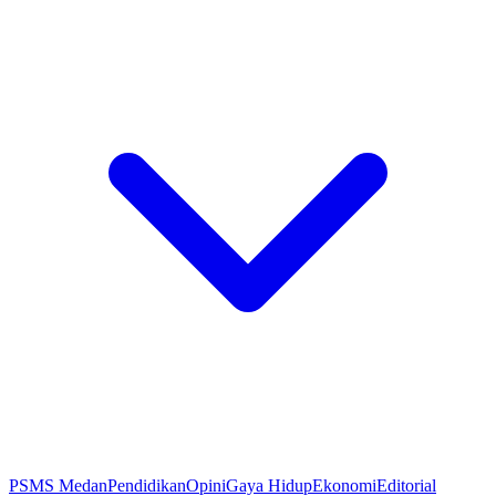
PSMS Medan
Pendidikan
Opini
Gaya Hidup
Ekonomi
Editorial