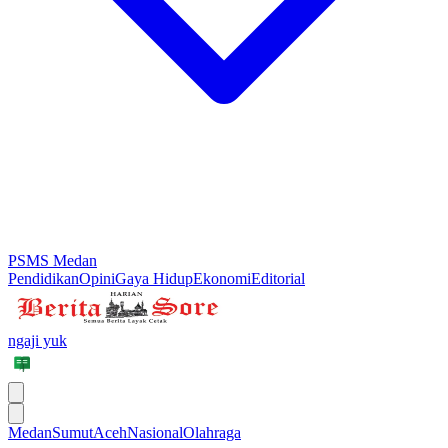
PSMS Medan
Pendidikan
Opini
Gaya Hidup
Ekonomi
Editorial
ngaji yuk
Medan
Sumut
Aceh
Nasional
Olahraga