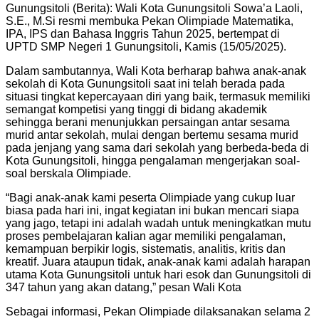
Gunungsitoli (Berita): Wali Kota Gunungsitoli Sowa’a Laoli,
S.E., M.Si resmi membuka Pekan Olimpiade Matematika,
IPA, IPS dan Bahasa Inggris Tahun 2025, bertempat di
UPTD SMP Negeri 1 Gunungsitoli, Kamis (15/05/2025).
Dalam sambutannya, Wali Kota berharap bahwa anak-anak
sekolah di Kota Gunungsitoli saat ini telah berada pada
situasi tingkat kepercayaan diri yang baik, termasuk memiliki
semangat kompetisi yang tinggi di bidang akademik
sehingga berani menunjukkan persaingan antar sesama
murid antar sekolah, mulai dengan bertemu sesama murid
pada jenjang yang sama dari sekolah yang berbeda-beda di
Kota Gunungsitoli, hingga pengalaman mengerjakan soal-
soal berskala Olimpiade.
“Bagi anak-anak kami peserta Olimpiade yang cukup luar
biasa pada hari ini, ingat kegiatan ini bukan mencari siapa
yang jago, tetapi ini adalah wadah untuk meningkatkan mutu
proses pembelajaran kalian agar memiliki pengalaman,
kemampuan berpikir logis, sistematis, analitis, kritis dan
kreatif. Juara ataupun tidak, anak-anak kami adalah harapan
utama Kota Gunungsitoli untuk hari esok dan Gunungsitoli di
347 tahun yang akan datang,” pesan Wali Kota
Sebagai informasi, Pekan Olimpiade dilaksanakan selama 2