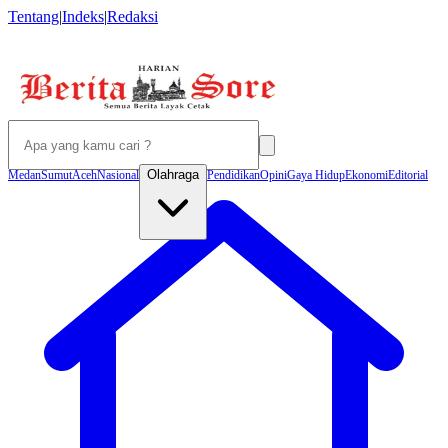
Tentang
|
Indeks
|
Redaksi
Olahraga
Medan
Sumut
Aceh
Nasional
Pendidikan
Opini
Gaya Hidup
Ekonomi
Editorial