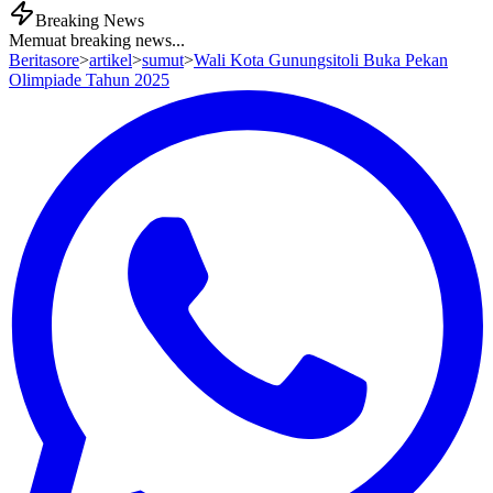
Breaking News
Memuat breaking news...
Beritasore
>
artikel
>
sumut
>
Wali Kota Gunungsitoli Buka Pekan
Olimpiade Tahun 2025