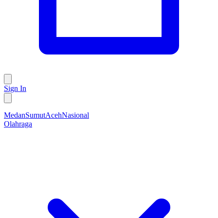
Sign In
Medan
Sumut
Aceh
Nasional
Olahraga