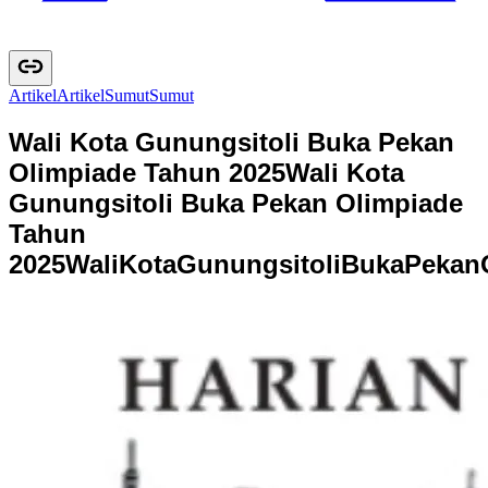
Artikel
A
r
t
i
k
e
l
Sumut
S
u
m
u
t
Wali Kota Gunungsitoli Buka Pekan
Olimpiade Tahun 2025
Wali Kota
Gunungsitoli Buka Pekan Olimpiade
Tahun
2025
W
a
l
i
K
o
t
a
G
u
n
u
n
g
s
i
t
o
l
i
B
u
k
a
P
e
k
a
n